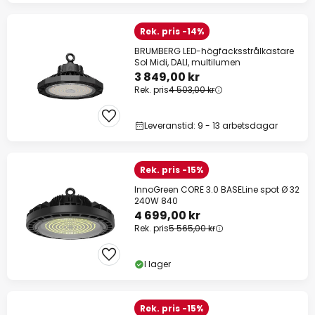
Rek. pris -14%
BRUMBERG LED-högfacksstrålkastare
Sol Midi, DALI, multilumen
3 849,00 kr
Rek. pris
4 503,00 kr
Leveranstid: 9 - 13 arbetsdagar
Rek. pris -15%
InnoGreen CORE 3.0 BASELine spot Ø 32
240W 840
4 699,00 kr
Rek. pris
5 565,00 kr
I lager
Rek. pris -15%