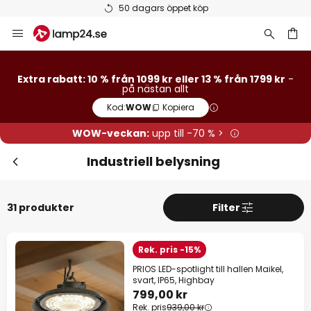
Betygsatt som 'Bra' på Trustpilot
Hoppa
Stä
Extra rabatt
till
innehållet
13 % rabatt
från 1799 kr
Extra rabatt: 10 % från 1099 kr eller 13 % från 1799 kr
-
på nästan allt
10 % rabatt
från 1099 kr
Kod:
WOW
Kopiera
på nästan allt*
WOW-veckan:
upp till -70 % >
Kod:
WOW
Kopiera
Industriell belysning
Se erbjudanden
31 produkter
Filter
*exkluderade varumärken
Rek. pris -15%
PRIOS LED-spotlight till hallen Maikel,
svart, IP65, Highbay
799,00 kr
Rek. pris
939,00 kr