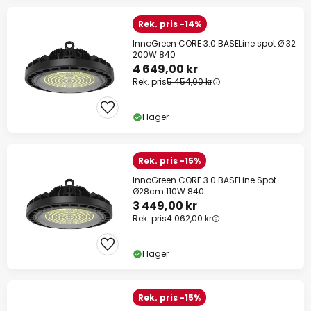
Rek. pris -14%
InnoGreen CORE 3.0 BASELine spot Ø 32
200W 840
4 649,00 kr
Rek. pris
5 454,00 kr
I lager
Rek. pris -15%
InnoGreen CORE 3.0 BASELine Spot
Ø28cm 110W 840
3 449,00 kr
Rek. pris
4 062,00 kr
I lager
Rek. pris -15%