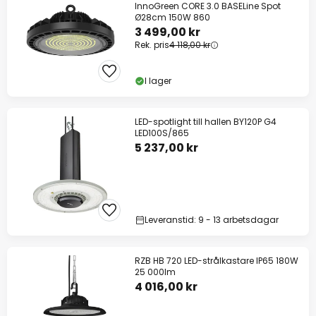
InnoGreen CORE 3.0 BASELine Spot
Ø28cm 150W 860
3 499,00 kr
Rek. pris
4 118,00 kr
I lager
LED-spotlight till hallen BY120P G4
LED100S/865
5 237,00 kr
Leveranstid: 9 - 13 arbetsdagar
RZB HB 720 LED-strålkastare IP65 180W
25 000lm
4 016,00 kr