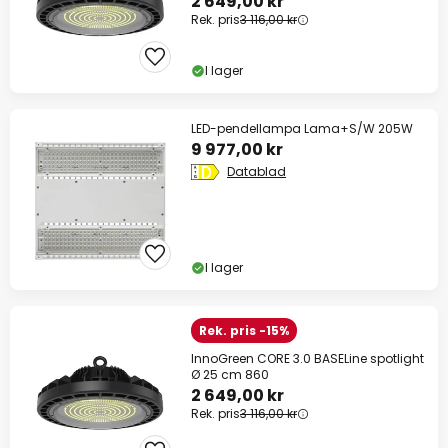
2 649,00 kr
Rek. pris
3 116,00 kr
I lager
LED-pendellampa Lama+S/W 205W
9 977,00 kr
Datablad
I lager
Rek. pris -15%
InnoGreen CORE 3.0 BASELine spotlight
Ø 25 cm 860
2 649,00 kr
Rek. pris
3 116,00 kr