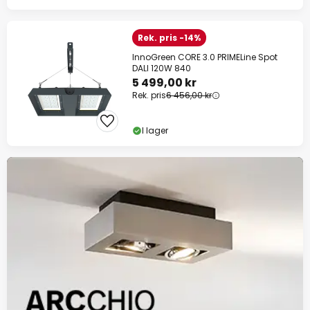
Rek. pris -14%
InnoGreen CORE 3.0 PRIMELine Spot
DALI 120W 840
5 499,00 kr
Rek. pris
6 456,00 kr
I lager