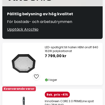
Pålitlig belysning av hög kvalitet
För bostads- och arbetsutrymmen
Upptäck Arcchio
LED-spotlight till hallen HBM onoff 840
162W polykarbonat
7 799,00 kr
I lager
Kvarvarande varor
Rek. pris -41%
InnoGreen CORE 3.0 PRIMELine spot
DALI 75W 840