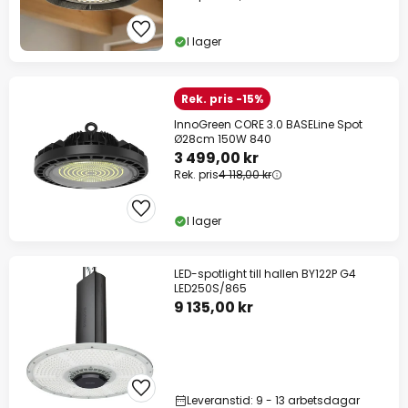
I lager
Rek. pris -15%
InnoGreen CORE 3.0 BASELine Spot
Ø28cm 150W 840
3 499,00 kr
Rek. pris
4 118,00 kr
I lager
LED-spotlight till hallen BY122P G4
LED250S/865
9 135,00 kr
Leveranstid: 9 - 13 arbetsdagar