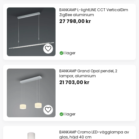
BANKAMP L-lightLINE CCT VerticalDim
ZigBee aluminium
27 798,00 kr
I lager
BANKAMP Grand Opal pendel, 2
lampor, aluminium
21 703,00 kr
I lager
BANKAMP Cromo LED-vägglampa av
glas, höjd 40 cm