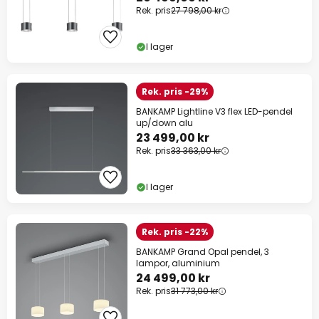
Rek. pris
27 798,00 kr
I lager
Rek. pris -29%
BANKAMP Lightline V3 flex LED-pendel
up/down alu
23 499,00 kr
Rek. pris
33 363,00 kr
I lager
Rek. pris -22%
BANKAMP Grand Opal pendel, 3
lampor, aluminium
24 499,00 kr
Rek. pris
31 773,00 kr