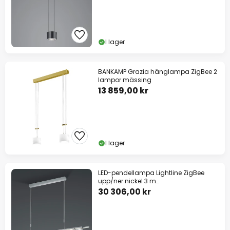
I lager
BANKAMP Grazia hänglampa ZigBee 2
lampor mässing
13 859,00 kr
I lager
LED-pendellampa Lightline ZigBee
upp/ner nickel 3 m
upphängningssystem
30 306,00 kr