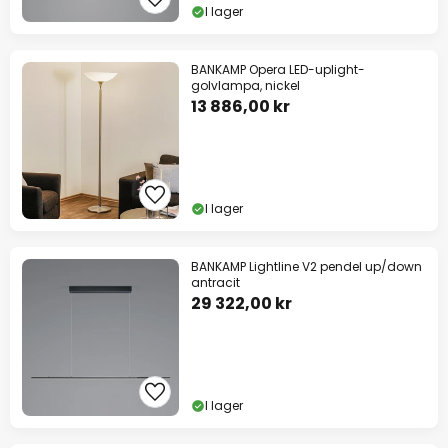
I lager
BANKAMP Opera LED-uplight-
golvlampa, nickel
13 886,00 kr
I lager
BANKAMP Lightline V2 pendel up/down
antracit
29 322,00 kr
I lager