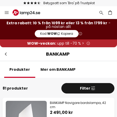
Betygsatt som 'Bra' på Trustpilot
Hoppa
Stä
Extra rabatt
till
innehållet
13 % rabatt
från 1799 kr
Extra rabatt: 10 % från 1099 kr eller 13 % från 1799 kr
-
på nästan allt
Kod:
WOW
Kopiera
10 % rabatt
från 1099 kr
WOW-veckan:
upp till -70 % >
på nästan allt*
BANKAMP
Kod:
WOW
Kopiera
Se erbjudanden
Produkter
Mer om BANKAMP
*exkluderade varumärken
81 produkter
Filter
BANKAMP Navigare bordslampa, 42
cm
2 491,00 kr