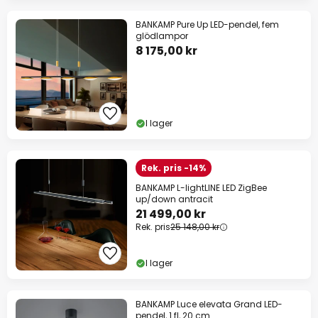
BANKAMP Pure Up LED-pendel, fem
glödlampor
8 175,00 kr
I lager
Rek. pris -14%
BANKAMP L-lightLINE LED ZigBee
up/down antracit
21 499,00 kr
Rek. pris
25 148,00 kr
I lager
BANKAMP Luce elevata Grand LED-
pendel, 1 fl, 20 cm