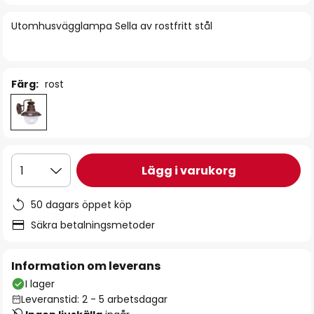
bildgalleriet
Utomhusvägglampa Sella av rostfritt stål
Färg:
rost
Lägg i varukorg
1
50 dagars öppet köp
Säkra betalningsmetoder
Information om leverans
I lager
Leveranstid: 2 - 5 arbetsdagar