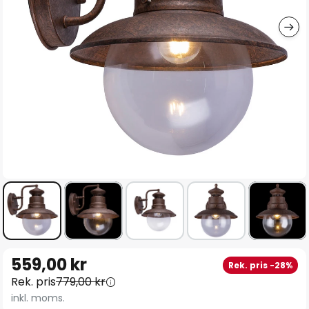
Hoppa
559,00 kr
Rek. pris -28%
till
Rek. pris
779,00 kr
början
inkl. moms.
av