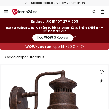
Europas största urval av varumärken
Hoppa
till
innehållet
Endast
01D 10T 27M 50S
Extra rabatt: 10 % från 1099 kr eller 13 % från 1799 kr
-
på nästan allt
Kod:
WOW
Kopiera
WOW-veckan:
upp till -70 % >
Vägglampor utomhus
Hoppa
till
slutet
av
bildgalleriet