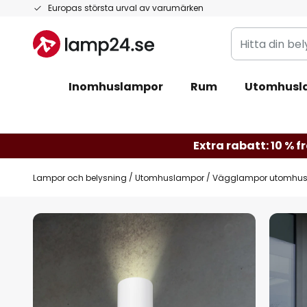
Hoppa
Europas största urval av varumärken
till
Hitta
innehållet
din
belysning
Inomhuslampor
Rum
Utomhusl
Extra rabatt: 10 % fr
Lampor och belysning
Utomhuslampor
Vägglampor utomhu
Hoppa
till
slutet
av
bildgalleriet