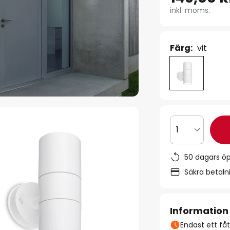
inkl. moms.
Färg:
vit
1
50 dagars ö
Säkra betal
Information
Endast ett fåta