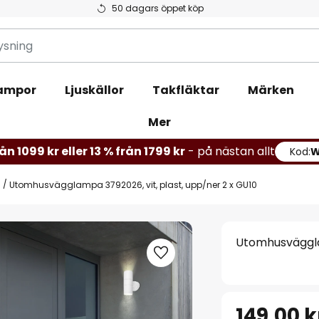
50 dagars öppet köp
ampor
Ljuskällor
Takfläktar
Märken
Mer
ån 1099 kr eller 13 % från 1799 kr
- på nästan allt
Kod:
s
Utomhusvägglampa 3792026, vit, plast, upp/ner 2 x GU10
Utomhusvägglam
149,00 k