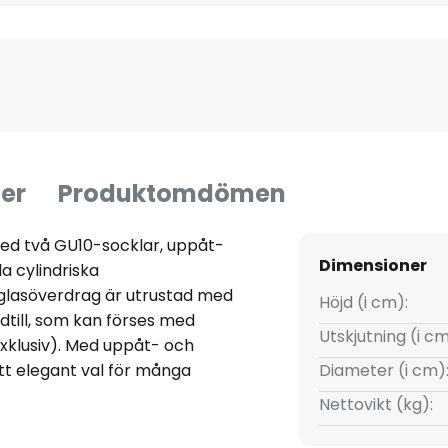
er
Produktomdömen
ed två GU10-socklar, uppåt-
Dimensioner
a cylindriska
glasöverdrag är utrustad med
Höjd (i cm):
dtill, som kan förses med
Utskjutning (i cm
xklusiv). Med uppåt- och
t elegant val för många
Diameter (i cm)
ass: IP54
Nettovikt (kg):