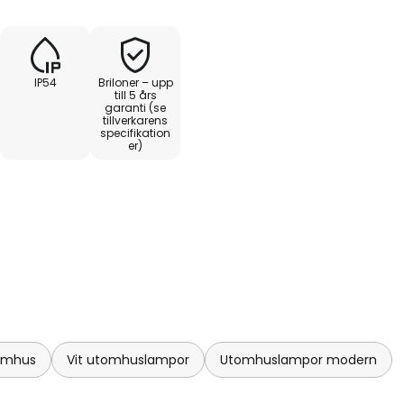
IP54
Briloner – upp
till 5 års
garanti (se
tillverkarens
specifikation
er)
tomhus
Vit utomhuslampor
Utomhuslampor modern