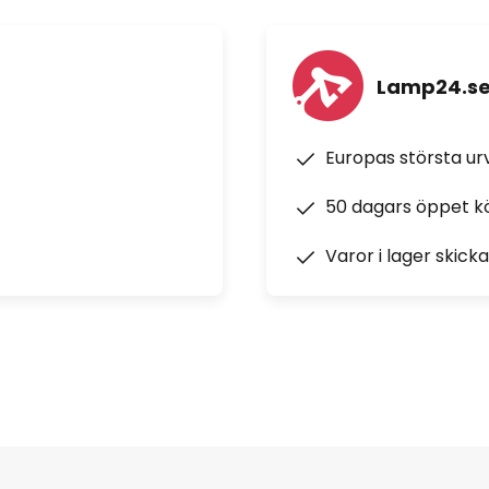
Lamp24.s
Europas största u
50 dagars öppet k
Varor i lager skick