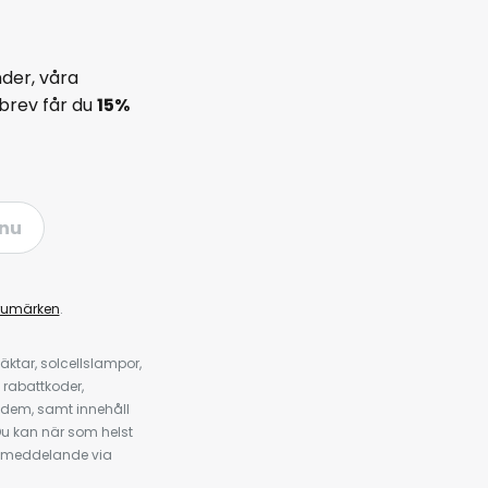
der, våra
brev får du
15%
nu
rumärken
.
ktar, solcellslampor,
 rabattkoder,
 dem, samt innehåll
u kan när som helst
tt meddelande via