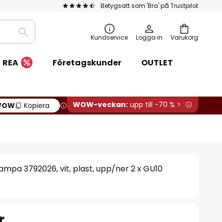
Betygsatt som 'Bra' på Trustpilot
Sök
Kundservice
Logga in
Varukorg
REA
Företagskunder
OUTLET
WOW-veckan:
upp till -70 % >
WOW
Kopiera
pa 3792026, vit, plast, upp/ner 2 x GU10
r