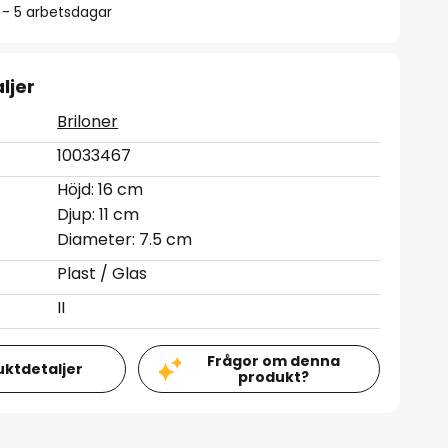
2 - 5 arbetsdagar
ljer
Briloner
10033467
Höjd: 16 cm
Djup: 11 cm
Diameter: 7.5 cm
Plast / Glas
II
Frågor om denna
uktdetaljer
produkt?