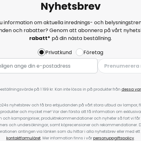
Nyhetsbrev
u information om aktuella inrednings- och belysningstren
anden och rabatter? Genom att abonnera på vårt nyhets
rabatt*
på din nästa beställning.
Privatkund
Företag
Prenumerera 
eställningsvärde på 1 199 kr. Kan inte lösas in på produkter från
dessa va
4s nyhetsbrev och få bra erbjudanden på vårt stora utbud av lampor, flä
odukter och mycket mer! Var den första att få information om exklusiva
 och kampanjpriser, produktrekommendationer och nyheter så fort vi får
ners och undersökningar, samt köprecensioner och rekommendationer. D
ationen antingen via länken som du hittar i alla nyhetsbrev eller med e
kontaktformuläret
. Mer information finns i vår
personuppgiftspolicy
.