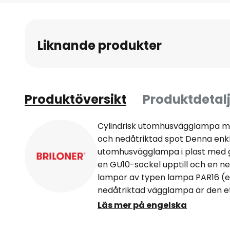
till
början
av
Liknande produkter
bildgalleriet
Produktöversikt
Produktdetalj
Cylindrisk utomhusvägglampa m
och nedåtriktad spot Denna enkl
utomhusvägglampa i plast med 
en GU10-sockel upptill och en ne
lampor av typen lampa PAR16 (e
nedåtriktad vägglampa är den et
fasader och entréer. Kapslingskl
Läs mer på engelska