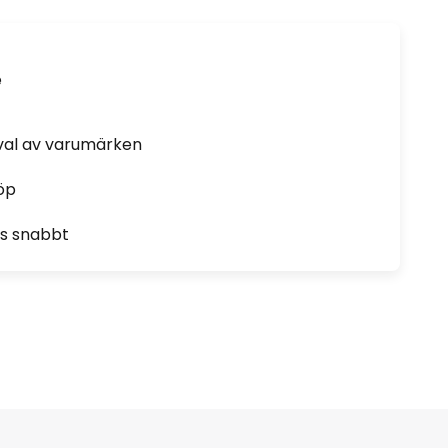
e
rval av varumärken
öp
as snabbt