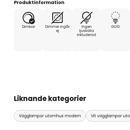
Produktinformation
Dimbar
Dimmer ingår
Ingen
GU10
ej
ljuskälla
inkluderad
Liknande kategorier
Vägglampor utomhus modern
Vit vägglampor u