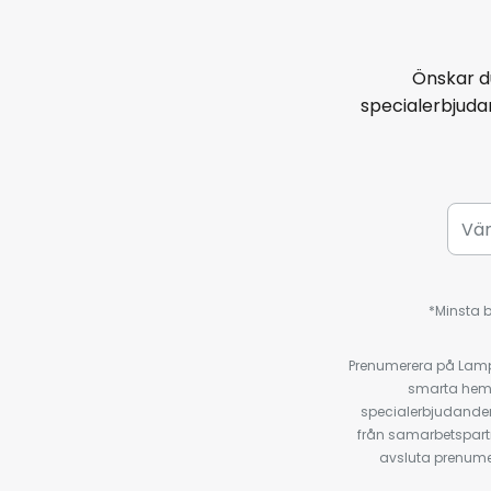
Önskar d
specialerbjud
*Minsta b
Prenumerera på Lamp2
smarta hempr
specialerbjudanden
från samarbetspart
avsluta prenumer