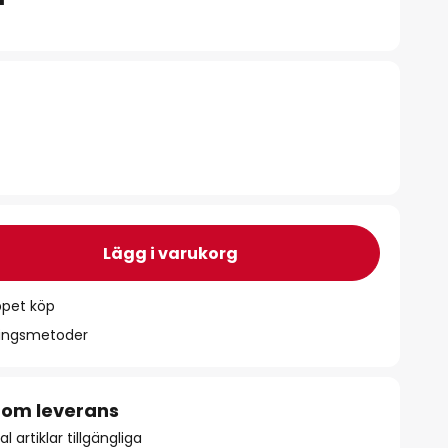
Lägg i varukorg
ppet köp
ningsmetoder
 om leverans
l artiklar tillgängliga