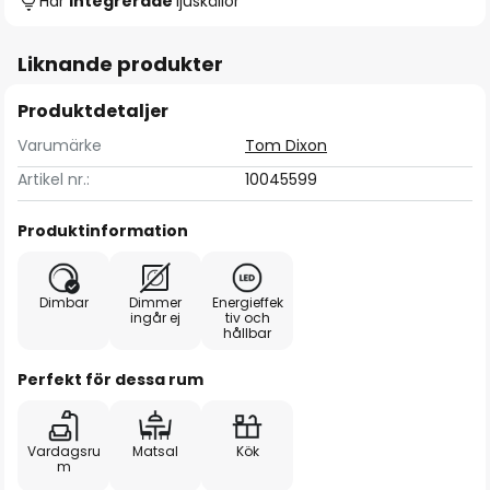
Har
integrerade
ljuskällor
Liknande produkter
Produktdetaljer
Varumärke
Tom Dixon
Artikel nr.:
10045599
Produktinformation
Dimbar
Dimmer
Energieffek
ingår ej
tiv och
hållbar
Perfekt för dessa rum
Vardagsru
Matsal
Kök
m