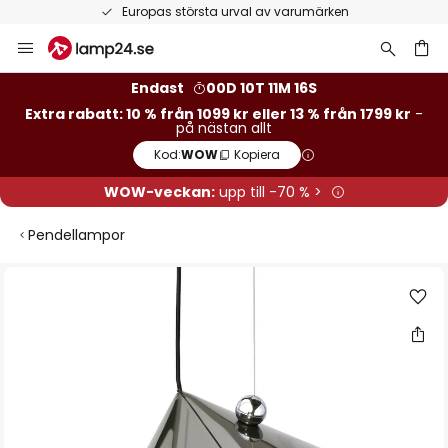
Europas största urval av varumärken
Hoppa
till
innehållet
Endast
00D 10T 11M 16S
Extra rabatt: 10 % från 1099 kr eller 13 % från 1799 kr
-
på nästan allt
Kod:
WOW
Kopiera
WOW-veckan:
upp till -70 % >
Pendellampor
Hoppa
till
slutet
av
bildgalleriet