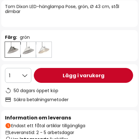
bildgalleriet
Tom Dixon LED-hänglampa Pose, grön, Ø 43 cm, stål
dimbar
Färg:
grön
Lägg i varukorg
1
50 dagars öppet köp
Säkra betalningsmetoder
Information om leverans
Endast ett fåtal artiklar tillgängliga
Leveranstid: 2 - 5 arbetsdagar