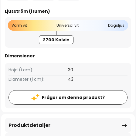
Ljusström (i lumen)
Varm vit
Universal vit
Dagsljus
2700 Kelvin
Dimensioner
Höjd (i cm):
30
Diameter (i cm):
43
Frågor om denna produkt?
Produktdetaljer