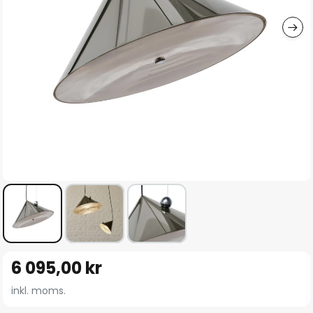
Hoppa
6 095,00 kr
till
början
inkl. moms.
av