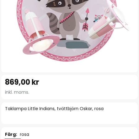
Hoppa
869,00 kr
till
början
inkl. moms.
av
bildgalleriet
Taklampa Little Indians, tvättbjörn Oskar, rosa
Färg:
rosa