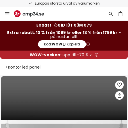
Europas största urval av varumärken
Hoppa
till
innehållet
Endast
01D 13T 03M 06S
Extra rabatt: 10 % från 1099 kr eller 13 % från 1799 kr
-
på nästan allt
Kod:
WOW
Kopiera
WOW-veckan:
upp till -70 % >
Kontor led panel
Hoppa
till
slutet
av
bildgalleriet