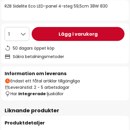
bildgalleriet
RZB Sidelite Eco LED-panel 4-steg 59,5cm 38W 830
Lägg i varukorg
1
50 dagars öppet köp
Säkra betalningsmetoder
Information om leverans
Endast ett fåtal artiklar tillgängliga
Leveranstid: 2 - 5 arbetsdagar
Har
integrerade
ljuskällor
Liknande produkter
Produktdetaljer