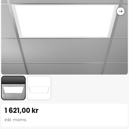
Hoppa
1 621,00 kr
till
början
inkl. moms.
av