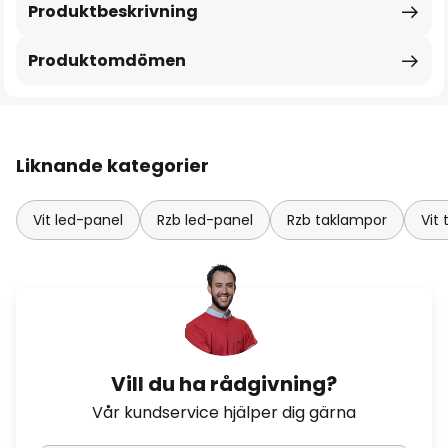
Produktbeskrivning
Produktomdömen
Liknande kategorier
Vit led-panel
Rzb led-panel
Rzb taklampor
Vit
Vill du ha rådgivning?
Vår kundservice hjälper dig gärna