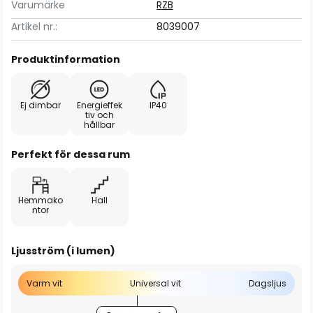
Varumärke
RZB
Artikel nr.:
8039007
Produktinformation
Ej dimbar
Energieffek
IP40
tiv och
hållbar
Perfekt för dessa rum
Hemmako
Hall
ntor
Ljusström (i lumen)
Varm vit
Universal vit
Dagsljus