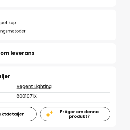
ppet köp
ningsmetoder
 om leverans
ljer
Regent Lighting
8001071X
Frågor om denna
uktdetaljer
produkt?