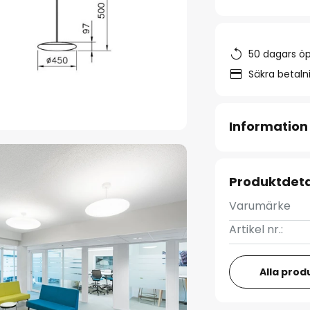
50 dagars ö
Säkra betal
Information
Produktdeta
Varumärke
Artikel nr.:
Alla prod