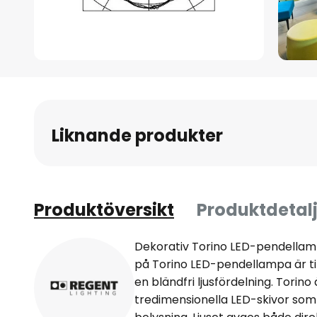
Hoppa
till
början
av
Liknande produkter
bildgalleriet
Produktöversikt
Produktdetalj
Dekorativ Torino LED-pendellam
på Torino LED-pendellampa är til
en bländfri ljusfördelning. Torin
tredimensionella LED-skivor s