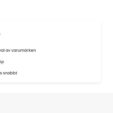
e
rval av varumärken
öp
as snabbt