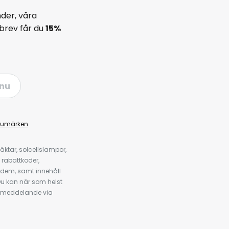
der, våra
brev får du
15%
nu
rumärken
.
ktar, solcellslampor,
 rabattkoder,
 dem, samt innehåll
u kan när som helst
tt meddelande via