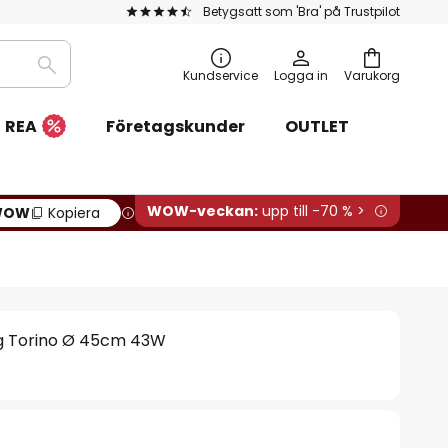
Betygsatt som 'Bra' på Trustpilot
Sök
Kundservice
Logga in
Varukorg
REA
Företagskunder
OUTLET
WOW-veckan:
upp till -70 % >
WOW
Kopiera
ng Torino Ø 45cm 43W