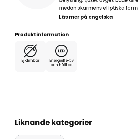
belysning. Ljuset avges både dire
medan skärmens elliptiska form 
effektivt ljusutsläpp. Pendelröre
Läs mer på engelska
vilket möjliggör självutjämning upp 
dimbar (DALI) - låga underhållsko
Produktinformation
UGR<19 - sömlös yta - Design: A
Ej dimbar
Energieffektiv
och hållbar
Liknande kategorier