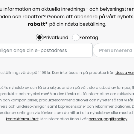
u information om aktuella inrednings- och belysningstren
anden och rabatter? Genom att abonnera på vårt nyhets
rabatt*
på din nästa beställning.
Privatkund
Företag
Prenumerera 
eställningsvärde på 1 199 kr. Kan inte lösas in på produkter från
dessa va
4s nyhetsbrev och få bra erbjudanden på vårt stora utbud av lampor, flä
odukter och mycket mer! Var den första att få information om exklusiva
 och kampanjpriser, produktrekommendationer och nyheter så fort vi får
ners och undersökningar, samt köprecensioner och rekommendationer. D
ationen antingen via länken som du hittar i alla nyhetsbrev eller med e
kontaktformuläret
. Mer information finns i vår
personuppgiftspolicy
.