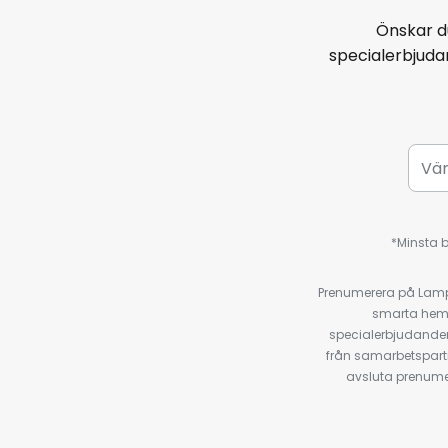
Önskar d
specialerbjud
*Minsta b
Prenumerera på Lamp2
smarta hempr
specialerbjudanden
från samarbetspart
avsluta prenumer