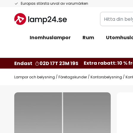
Hoppa
Europas största urval av varumärken
till
Hitta
innehållet
din
belysning
Inomhuslampor
Rum
Utomhusl
Extra rabatt: 10 % fr
Endast
02D 17T 23M 18S
Lampor och belysning
Företagskunder
Kontorsbelysning
Kon
Hoppa
till
slutet
av
bildgalleriet