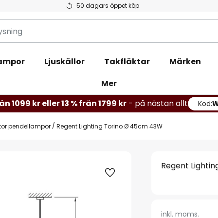
50 dagars öppet köp
ampor
Ljuskällor
Takfläktar
Märken
Mer
ån 1099 kr eller 13 % från 1799 kr
- på nästan allt
Kod:
tor pendellampor
Regent Lighting Torino Ø 45cm 43W
Regent Lighti
inkl. moms.