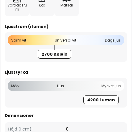
Vardagsru
Kök
Matsal
m
Ljusström (i lumen)
Varm vit
Universal vit
Dagsljus
2700 Kelvin
Ljusstyrka
Mörk
Ljus
Mycket ljus
4200 Lumen
Dimensioner
Höjd (i cm):
8