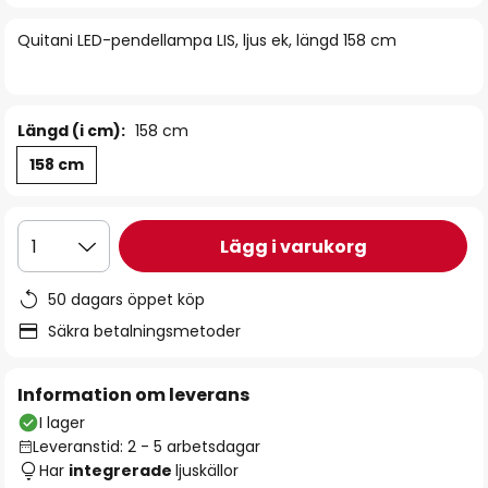
bildgalleriet
Quitani LED-pendellampa LIS, ljus ek, längd 158 cm
Längd (i cm):
158 cm
158 cm
Lägg i varukorg
1
50 dagars öppet köp
Säkra betalningsmetoder
Information om leverans
I lager
Leveranstid: 2 - 5 arbetsdagar
Har
integrerade
ljuskällor