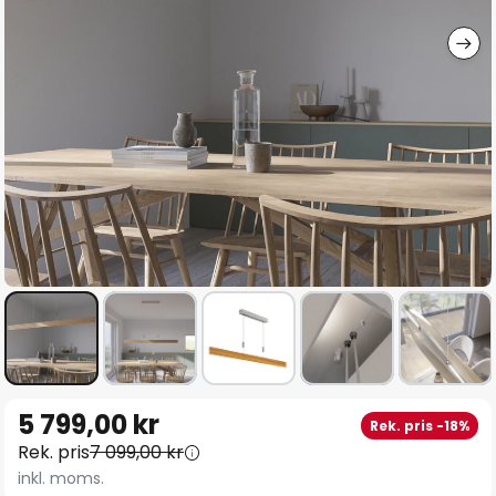
Hoppa
5 799,00 kr
Rek. pris -18%
till
Rek. pris
7 099,00 kr
början
inkl. moms.
av