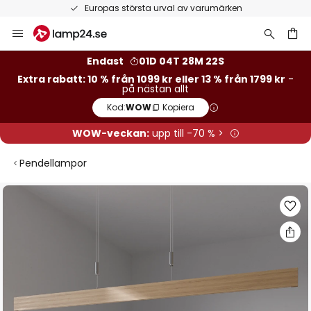
Europas största urval av varumärken
Hoppa
till
innehållet
Endast
01D 04T 28M 21S
Extra rabatt: 10 % från 1099 kr eller 13 % från 1799 kr
-
på nästan allt
Kod:
WOW
Kopiera
WOW-veckan:
upp till -70 % >
Pendellampor
Hoppa
till
slutet
av
bildgalleriet