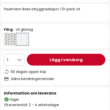
bildgalleriet
Paulmann Base inbyggnadsspot i 10-pack vit
Färg:
vit glansig
Lägg i varukorg
1
50 dagars öppet köp
Säkra betalningsmetoder
Information om leverans
I lager
Leveranstid: 2 - 4 arbetsdagar