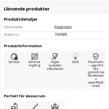
Liknande produkter
Produktdetaljer
Varumärke
Paulmann
Artikel nr.:
7601815
Produktinformation
Dimbar
Dimmer
Ingen
GU10
Paulmann
ingår ej
ljuskälla
– upp till 5
inkluderad
års
garanti (se
tillverkaren
s
specifikati
oner)
Perfekt för dessa rum