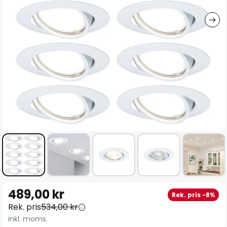
Hoppa
489,00 kr
Rek. pris -8%
till
Rek. pris
534,00 kr
början
inkl. moms.
av