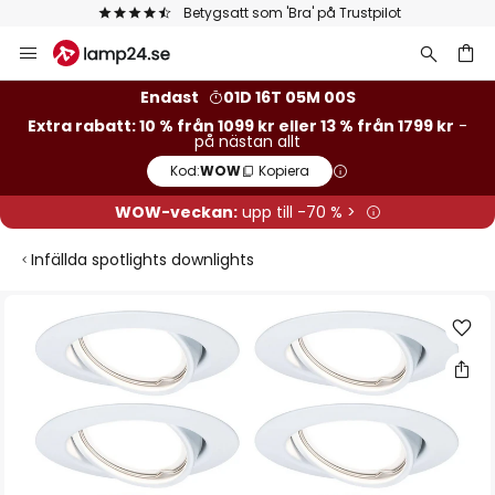
Betygsatt som 'Bra' på Trustpilot
Hoppa
till
innehållet
Endast
01D 16T 05M 00S
Extra rabatt: 10 % från 1099 kr eller 13 % från 1799 kr
-
på nästan allt
Kod:
WOW
Kopiera
WOW-veckan:
upp till -70 % >
Infällda spotlights downlights
Hoppa
till
slutet
av
bildgalleriet