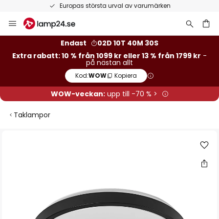
Europas största urval av varumärken
Hoppa
till
innehållet
Endast
02D 10T 40M 30S
Extra rabatt: 10 % från 1099 kr eller 13 % från 1799 kr
-
på nästan allt
Kod:
WOW
Kopiera
WOW-veckan:
upp till -70 % >
Taklampor
Hoppa
till
slutet
av
bildgalleriet