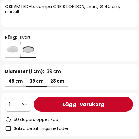
bildgalleriet
OSRAM LED-taklampa ORBIS LONDON, svart, Ø 40 cm,
metall
Färg:
svart
Diameter (i cm):
39 cm
48 cm
39 cm
28 cm
Lägg i varukorg
1
50 dagars öppet köp
Säkra betalningsmetoder