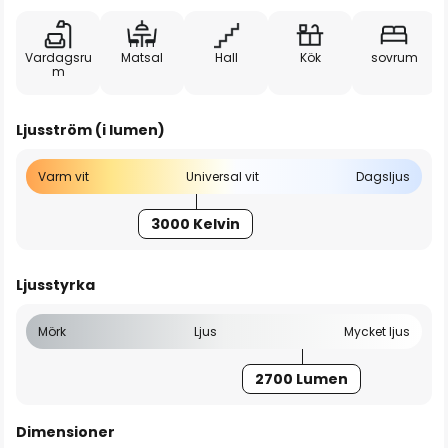
Vardagsru
Matsal
Hall
Kök
sovrum
m
Ljusström (i lumen)
Varm vit
Universal vit
Dagsljus
3000 Kelvin
Ljusstyrka
Mörk
Ljus
Mycket ljus
2700 Lumen
Dimensioner