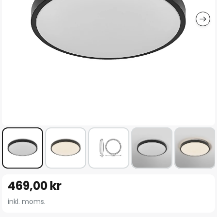
Hoppa
469,00 kr
till
början
inkl. moms.
av