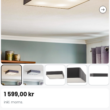
Hoppa
1 599,00 kr
till
början
inkl. moms.
av