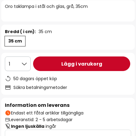
bildgalleriet
Oro taklampa i stål och glas, grå, 35cm
Bredd ( i cm):
35 cm
35 cm
Lägg i varukorg
1
50 dagars öppet köp
Säkra betalningsmetoder
Information om leverans
Endast ett fåtal artiklar tillgängliga
Leveranstid: 2 - 5 arbetsdagar
Ingen ljuskälla
ingår