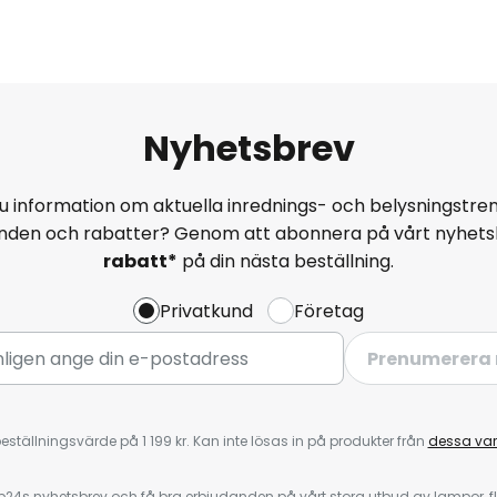
Nyhetsbrev
u information om aktuella inrednings- och belysningstren
anden och rabatter? Genom att abonnera på vårt nyhets
rabatt*
på din nästa beställning.
Privatkund
Företag
Prenumerera 
eställningsvärde på 1 199 kr. Kan inte lösas in på produkter från
dessa va
4s nyhetsbrev och få bra erbjudanden på vårt stora utbud av lampor, flä