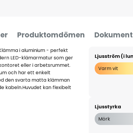
er
Produktomdömen
Dokument
Klämma i aluminium - perfekt
Ljusström (i l
odern LED-klämarmatur som ger
ontoret eller i arbetsrummet.
Varm vit
nium och har ett enkelt
ed den svarta matta klämman
de kabeln.Huvudet kan flexibelt
 påverka armaturens
nkel på 25° till 65°, varvid en
Ljusstyrka
an observeras. På detta sätt ger
belysning som enkelt kan
Mörk
 Monteringsplattans tjocklek 12-
k vare PVD-färger- Tillverkad i