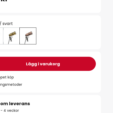
/ svart
Lägg i varukorg
ppet köp
ningsmetoder
 om leverans
 - 4 veckor