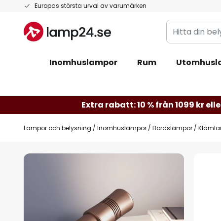
Hoppa
Europas största urval av varumärken
till
Hitta
innehållet
din
belysning
Inomhuslampor
Rum
Utomhusl
Extra rabatt: 10 % från 1099 kr elle
Lampor och belysning
Inomhuslampor
Bordslampor
Kläml
Hoppa
till
slutet
av
bildgalleriet