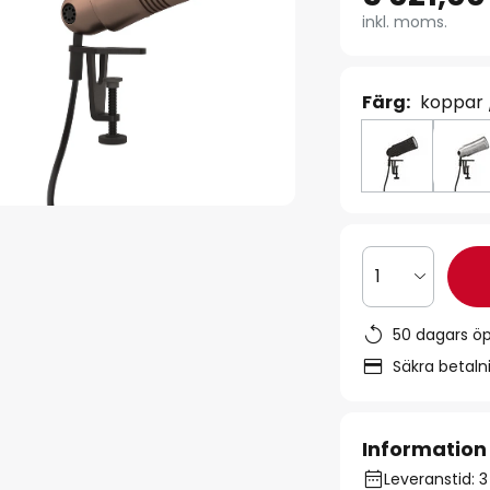
inkl. moms.
Färg:
koppar 
1
50 dagars ö
Säkra betal
Information
Leveranstid: 3