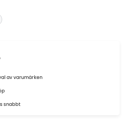
e
rval av varumärken
öp
as snabbt