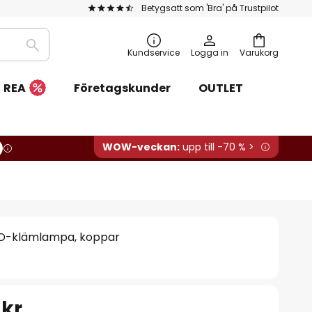
Betygsatt som 'Bra' på Trustpilot
Sök
Kundservice
Logga in
Varukorg
REA
Företagskunder
OUTLET
WOW-veckan:
upp till -70 % >
ED-klämlampa, koppar
 kr