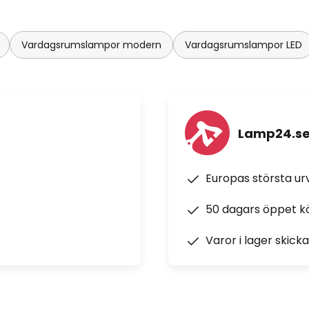
Vardagsrumslampor modern
Vardagsrumslampor LED
Lamp24.s
Europas största u
50 dagars öppet k
Varor i lager skick