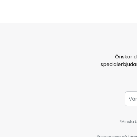
Önskar d
specialerbjud
*Minsta b
Prenumerera på Lamp2