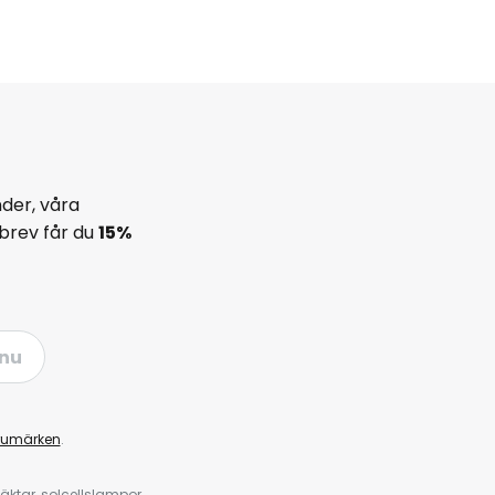
der, våra
brev får du
15%
nu
rumärken
.
ktar, solcellslampor,