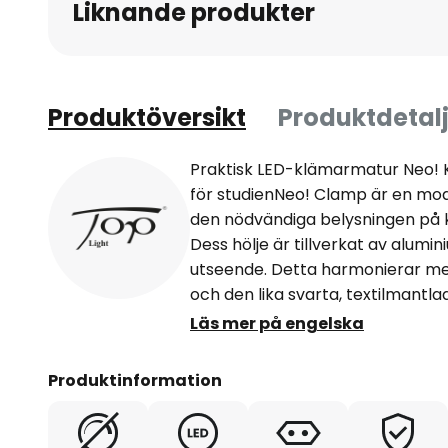
Liknande produkter
Produktöversikt
Produktdetalj
Praktisk LED-klämarmatur Neo! 
för studienNeo! Clamp är en m
den nödvändiga belysningen på k
Dess hölje är tillverkat av alumi
utseende. Detta harmonierar m
och den lika svarta, textilmantla
dras in eller ut och kan därmed
Läs mer på engelska
strålningsvinkel. Detta sker i en vi
tydlig förändring av ljuskäglan k
Produktinformation
Neo! LED-klämlampa en adaptiv 
anpassas till personliga behov.-
50 mm- Extremt okänslig yta tac