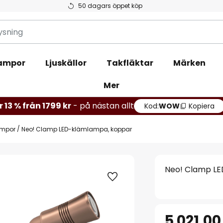
50 dagars öppet köp
ampor
Ljuskällor
Takfläktar
Märken
Mer
r 13 % från 1799 kr
- på nästan allt
Kod:
WOW
Kopiera
ampor
Neo! Clamp LED-klämlampa, koppar
Neo! Clamp L
5 021,00