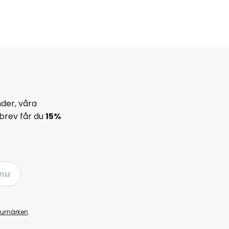
der, våra
brev får du
15%
nu
rumärken
.