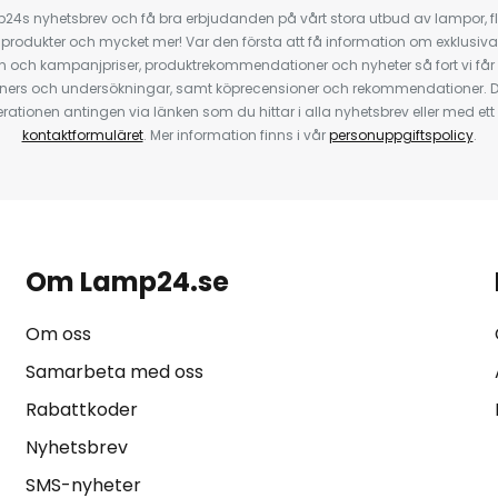
4s nyhetsbrev och få bra erbjudanden på vårt stora utbud av lampor, flä
odukter och mycket mer! Var den första att få information om exklusiva
 och kampanjpriser, produktrekommendationer och nyheter så fort vi får
ners och undersökningar, samt köprecensioner och rekommendationer. D
ationen antingen via länken som du hittar i alla nyhetsbrev eller med e
kontaktformuläret
. Mer information finns i vår
personuppgiftspolicy
.
Om Lamp24.se
Om oss
Samarbeta med oss
Rabattkoder
Nyhetsbrev
SMS-nyheter