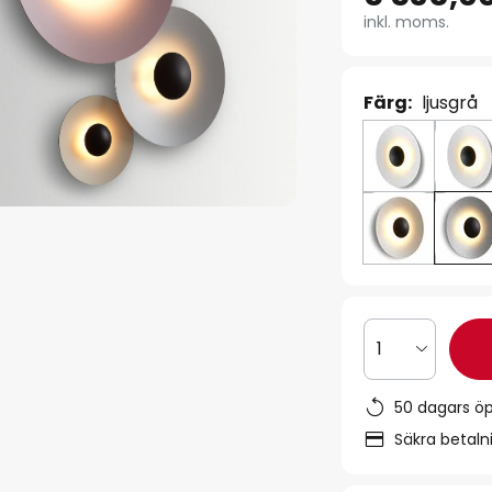
inkl. moms.
Färg:
ljusgrå
1
50 dagars ö
Säkra betal