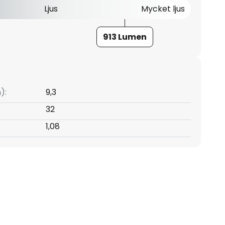
Ljus
Mycket ljus
913 Lumen
):
9,3
:
32
1,08