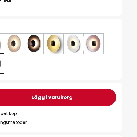
Lägg i varukorg
ppet köp
ningsmetoder