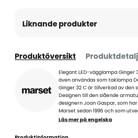
Liknande produkter
Produktöversikt
Produktdetalj
Elegant LED-vägglampa Ginger 32
även användas som taklampa D
Ginger 32 C är tillverkad av den
Designen till den slående arma
designern Joan Gaspar, som har
Marset sedan 1996 och som utvec
företaget.Med LED-väggarmatur
Läs mer på engelska
studerade produktdesignern lyc
uppfyller både de belysningstekn
Produktinformation