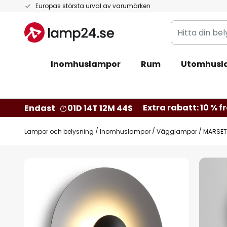
Hoppa
Europas största urval av varumärken
till
Hitta
innehållet
din
belysning
Inomhuslampor
Rum
Utomhusl
Extra rabatt: 10 % fr
Endast
01D 14T 12M 43S
Lampor och belysning
Inomhuslampor
Vägglampor
MARSET
Hoppa
till
slutet
av
bildgalleriet