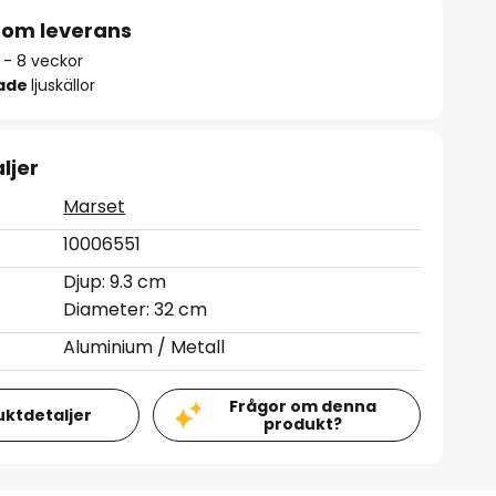
 om leverans
 - 8 veckor
rade
ljuskällor
ljer
Marset
10006551
Djup: 9.3 cm
Diameter: 32 cm
Aluminium / Metall
Frågor om denna
uktdetaljer
produkt?