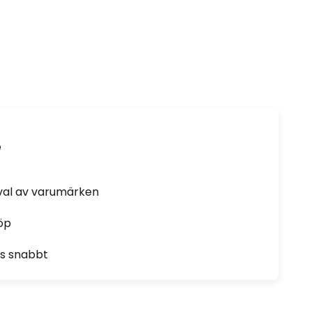
e
rval av varumärken
öp
as snabbt