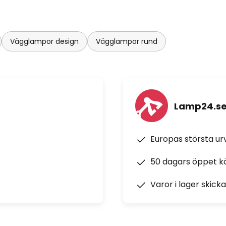
Vägglampor design
Vägglampor rund
Lamp24.s
Europas största u
50 dagars öppet k
Varor i lager skick