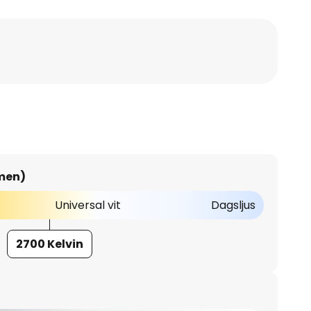
umen)
Universal vit
Dagsljus
2700 Kelvin