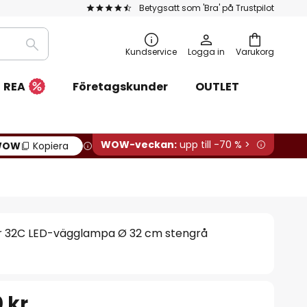
Betygsatt som 'Bra' på Trustpilot
Sök
Kundservice
Logga in
Varukorg
REA
Företagskunder
OUTLET
WOW-veckan:
upp till -70 % >
WOW
Kopiera
 32C LED-vägglampa Ø 32 cm stengrå
 kr