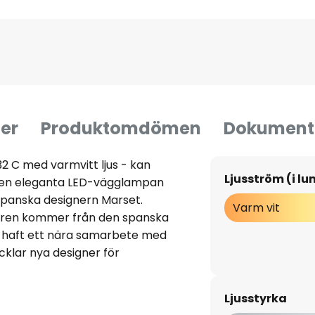
er
Produktomdömen
Dokument
 C med varmvitt ljus - kan
Ljusström (i l
en eleganta LED-vägglampan
 spanska designern Marset.
Varm vit
turen kommer från den spanska
 haft ett nära samarbete med
klar nya designer för
en Ginger 32 C har den
kats skapa en armatur som
Ljusstyrka
iska och estetiska kraven.