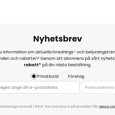
Nyhetsbrev
u information om aktuella inrednings- och belysningstren
anden och rabatter? Genom att abonnera på vårt nyhets
rabatt*
på din nästa beställning.
Privatkund
Företag
Prenumerera 
eställningsvärde på 1 199 kr. Kan inte lösas in på produkter från
dessa va