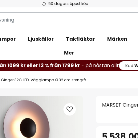
50 dagars öppet köp
ampor
Ljuskällor
Takfläktar
Märken
Mer
ån 1099 kr eller 13 % från 1799 kr
- på nästan allt
Kod:
 Ginger 32C LED-vägglampa Ø 32 cm stengrå
MARSET Ginger
5 538,00