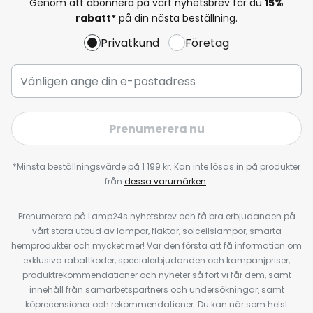
Genom att abonnera på vårt nyhetsbrev får du
15%
rabatt*
på din nästa beställning.
Privatkund
Företag
Prenumerera nu
*Minsta beställningsvärde på 1 199 kr. Kan inte lösas in på produkter
från
dessa varumärken
.
Prenumerera på Lamp24s nyhetsbrev och få bra erbjudanden på
vårt stora utbud av lampor, fläktar, solcellslampor, smarta
hemprodukter och mycket mer! Var den första att få information om
exklusiva rabattkoder, specialerbjudanden och kampanjpriser,
produktrekommendationer och nyheter så fort vi får dem, samt
innehåll från samarbetspartners och undersökningar, samt
köprecensioner och rekommendationer. Du kan när som helst