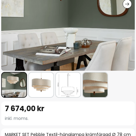
Hoppa
7 674,00 kr
till
början
inkl. moms.
av
bildgalleriet
MARKET SET Pebble Textil-hänglampa krämfärgad Ø 78 cm