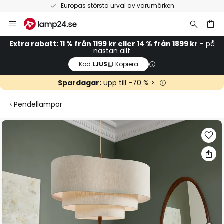
Europas största urval av varumärken
Hoppa
till
innehållet
Extra rabatt: 11 % från 1199 kr eller 14 % från 1899 kr
- på
nästan allt
Kod:
LJUS
Kopiera
Spardagar:
upp till -70 % >
Pendellampor
Hoppa
till
slutet
av
bildgalleriet