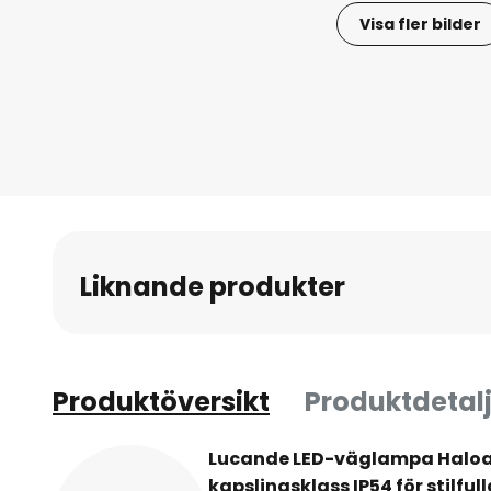
Visa fler bilder
Hoppa
till
början
av
bildgalleriet
Liknande produkter
Produktöversikt
Produktdetalj
Lucande LED-väglampa Haloa 
kapslingsklass IP54 för stilfu