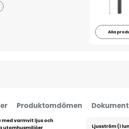
Alla prod
er
Produktomdömen
Dokument
med varmvit ljus och
Ljusström (i l
lla utomhusmiljöer