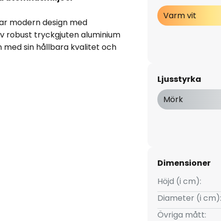
Varm vit
ar modern design med
 av robust tryckgjuten aluminium
 med sin hållbara kvalitet och
ch vitt. Den integrerade LED-
d 3 000 K, vilket skapar en
Ljusstyrka
är energieffektivt.
Mörk
an optimal för användning
litligt skyddad mot stänkande
n placeras på terrassen eller
pa sätter stilfulla accenter
sningslösning för moderna
Dimensioner
Höjd (i cm):
Diameter (i cm)
Övriga mått: