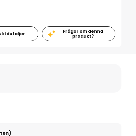
Frågor om denna
uktdetaljer
produkt?
umen)