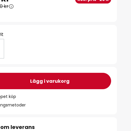
0 kr
it
Lägg i varukorg
ppet köp
ningsmetoder
 om leverans