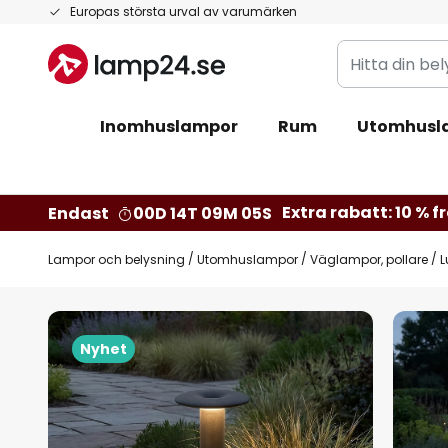
Hoppa
Europas största urval av varumärken
till
Hitta
innehållet
din
belysning
Inomhuslampor
Rum
Utomhusl
Extra rabatt: 10 % fr
Endast
00D 14T 09M 04S
Lampor och belysning
Utomhuslampor
Väglampor, pollare
L
Hoppa
till
Nyhet
slutet
av
bildgalleriet