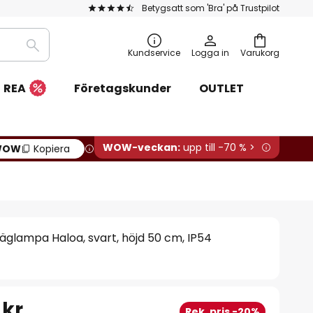
Betygsatt som 'Bra' på Trustpilot
Sök
Kundservice
Logga in
Varukorg
REA
Företagskunder
OUTLET
WOW-veckan:
upp till -70 % >
WOW
Kopiera
glampa Haloa, svart, höjd 50 cm, IP54
 kr
Rek. pris -20%