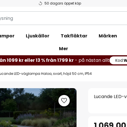
50 dagars öppet köp
ampor
Ljuskällor
Takfläktar
Märken
Mer
ån 1099 kr eller 13 % från 1799 kr
- på nästan allt
Kod:
ucande LED-väglampa Haloa, svart, höjd 50 cm, IP54
Lucande LED-vä
1 069,00