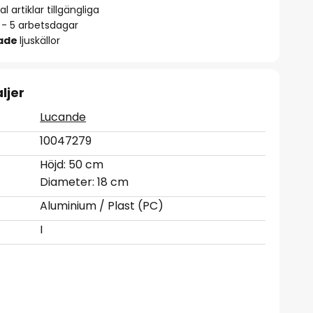
l artiklar tillgängliga
2 - 5 arbetsdagar
rade
ljuskällor
ljer
Lucande
10047279
Höjd: 50 cm
Diameter: 18 cm
Aluminium / Plast (PC)
I