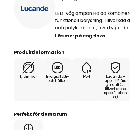
LED-väglampan Haloa kombiner
funktionell belysning. Tillverkad
och polykarbonat, övertygar den
tidlösa färgkombination i svart o
Läs mer på engelska
ljuskällan ger ett varmvit ljus me
behaglig atmosfär och samtidigt 
Produktinformation
Med kapslingsklass IP54 är lamp
utomhus, eftersom den är tillför
Ej dimbar
Energieffektiv
IP54
Lucande –
vatten och damm. Oavsett om de
och hållbar
upp till 5 års
garanti (se
längs gångar – denna LED-väglam
tillverkarens
och erbjuder en harmonisk bely
specifikation
er)
utomhusmiljöer.
Perfekt för dessa rum