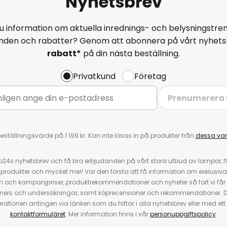
Nyhetsbrev
u information om aktuella inrednings- och belysningstren
anden och rabatter? Genom att abonnera på vårt nyhets
rabatt*
på din nästa beställning.
Privatkund
Företag
Prenumerera 
eställningsvärde på 1 199 kr. Kan inte lösas in på produkter från
dessa va
4s nyhetsbrev och få bra erbjudanden på vårt stora utbud av lampor, flä
odukter och mycket mer! Var den första att få information om exklusiva
 och kampanjpriser, produktrekommendationer och nyheter så fort vi får
ners och undersökningar, samt köprecensioner och rekommendationer. D
ationen antingen via länken som du hittar i alla nyhetsbrev eller med e
kontaktformuläret
. Mer information finns i vår
personuppgiftspolicy
.