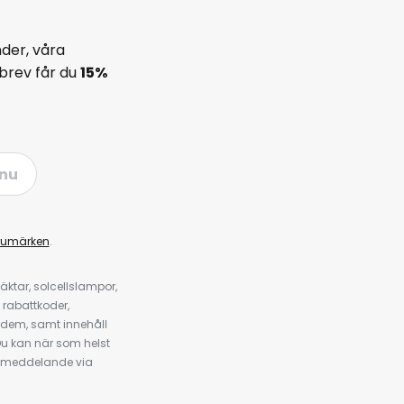
der, våra
brev får du
15%
nu
rumärken
.
ktar, solcellslampor,
 rabattkoder,
 dem, samt innehåll
u kan när som helst
tt meddelande via