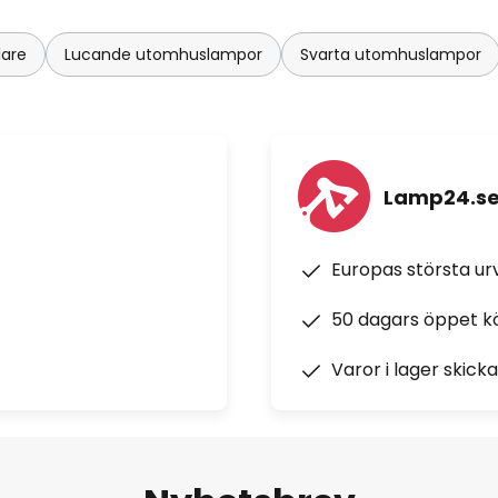
lare
Lucande utomhuslampor
Svarta utomhuslampor
Lamp24.s
Europas största u
50 dagars öppet k
Varor i lager skick