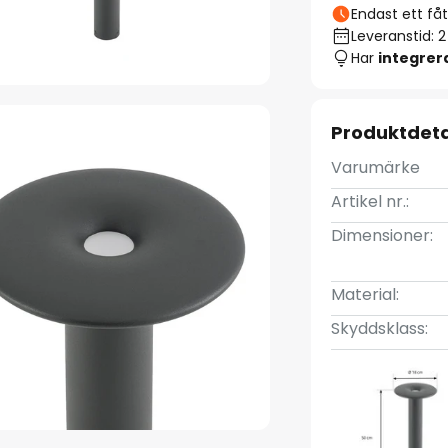
Endast ett fåta
Leveranstid: 
Har
integre
Produktdeta
Varumärke
Artikel nr.:
Dimensioner:
Material:
Skyddsklass: