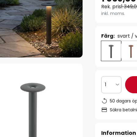
Rek. pris
1 349,0
inkl. moms.
Färg:
svart / v
1
50 dagars ö
Säkra betal
Information