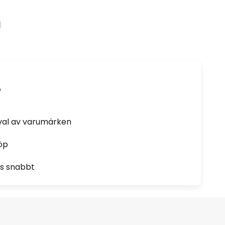
e
rval av varumärken
öp
as snabbt