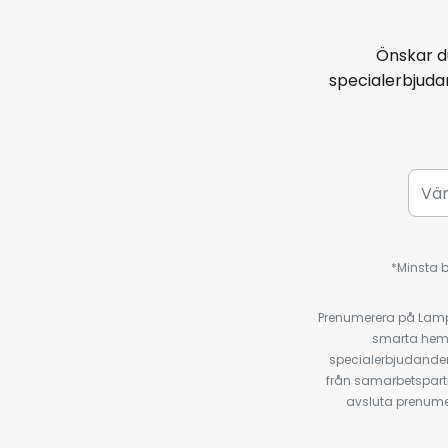
Önskar d
specialerbjud
*Minsta b
Prenumerera på Lamp2
smarta hempr
specialerbjudanden
från samarbetspart
avsluta prenumer