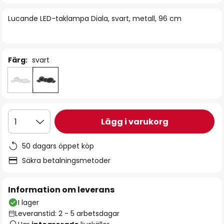
bildgalleriet
Lucande LED-taklampa Diala, svart, metall, 96 cm
Färg:
svart
Lägg i varukorg
1
50 dagars öppet köp
Säkra betalningsmetoder
Information om leverans
I lager
Leveranstid: 2 - 5 arbetsdagar