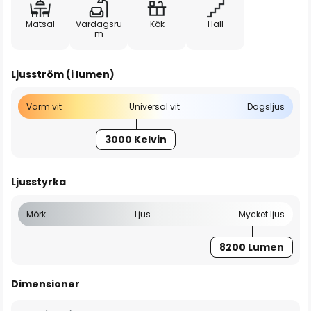
Matsal
Vardagsru
Kök
Hall
m
Ljusström (i lumen)
Varm vit
Universal vit
Dagsljus
3000 Kelvin
Ljusstyrka
Mörk
Ljus
Mycket ljus
8200 Lumen
Dimensioner