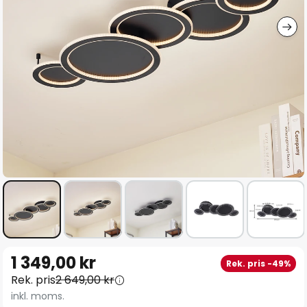
Hoppa
1 349,00 kr
Rek. pris -49%
till
Rek. pris
2 649,00 kr
början
inkl. moms.
av