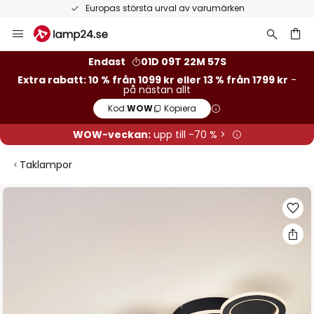
Europas största urval av varumärken
Hoppa
till
innehållet
Endast
01D 09T 22M 56S
Extra rabatt: 10 % från 1099 kr eller 13 % från 1799 kr
-
på nästan allt
Kod:
WOW
Kopiera
WOW-veckan:
upp till -70 % >
Taklampor
Hoppa
till
slutet
av
bildgalleriet