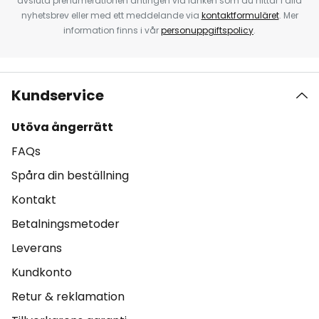
avsluta prenumerationen antingen via länken som du hittar i alla
nyhetsbrev eller med ett meddelande via
kontaktformuläret
. Mer
information finns i vår
personuppgiftspolicy
.
Kundservice
Utöva ångerrätt
FAQs
Spåra din beställning
Kontakt
Betalningsmetoder
Leverans
Kundkonto
Retur & reklamation