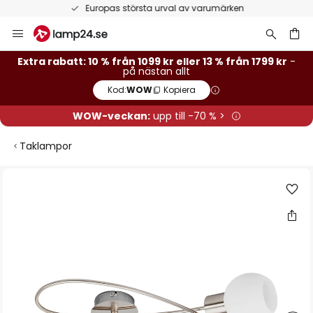
Europas största urval av varumärken
Hoppa
till
innehållet
Extra rabatt: 10 % från 1099 kr eller 13 % från 1799 kr
-
på nästan allt
Kod:
WOW
Kopiera
WOW-veckan:
upp till -70 % >
Taklampor
Hoppa
till
slutet
av
bildgalleriet