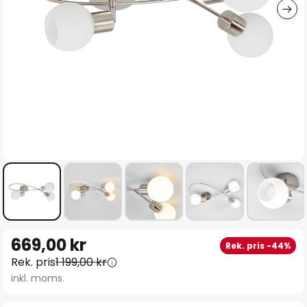
Hoppa
669,00 kr
Rek. pris -44%
till
Rek. pris
1 199,00 kr
början
inkl. moms.
av
bildgalleriet