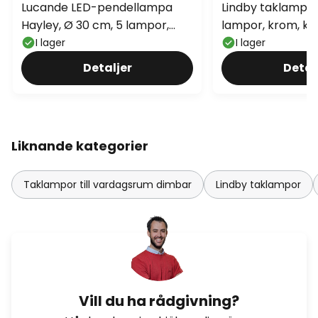
Lucande LED-pendellampa
Lindby taklampa 
Hayley, Ø 30 cm, 5 lampor,
lampor, krom, kri
guld, glas
I lager
I lager
Detaljer
Detal
Liknande kategorier
Taklampor till vardagsrum dimbar
Lindby taklampor
Vill du ha rådgivning?