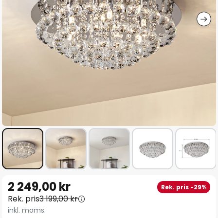
Hoppa
2 249,00 kr
Rek. pris -29%
till
Rek. pris
3 199,00 kr
början
inkl. moms.
av