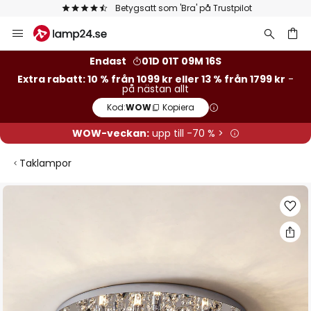
Europas största urval av varumärken
Hoppa
till
innehållet
Endast
01D 01T 09M 15S
Extra rabatt: 10 % från 1099 kr eller 13 % från 1799 kr
-
på nästan allt
Kod:
WOW
Kopiera
WOW-veckan:
upp till -70 % >
Taklampor
Hoppa
till
slutet
av
bildgalleriet