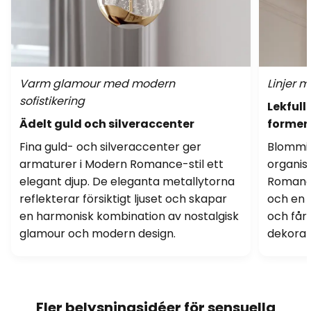
Varm glamour med modern
Linjer 
sofistikering
Lekfull
Ädelt guld och silveraccenter
former
Fina guld- och silveraccenter ger
Blommig
armaturer i Modern Romance-stil ett
organis
elegant djup. De eleganta metallytorna
Romance
reflekterar försiktigt ljuset och skapar
och en s
en harmonisk kombination av nostalgisk
och får
glamour och modern design.
dekorat
Fler belysningsidéer för sensuella