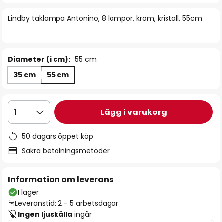
bildgalleriet
Lindby taklampa Antonino, 8 lampor, krom, kristall, 55cm
Diameter (i cm):
55 cm
35 cm
55 cm
Lägg i varukorg
1
50 dagars öppet köp
Säkra betalningsmetoder
Information om leverans
I lager
Leveranstid: 2 - 5 arbetsdagar
Ingen ljuskälla
ingår