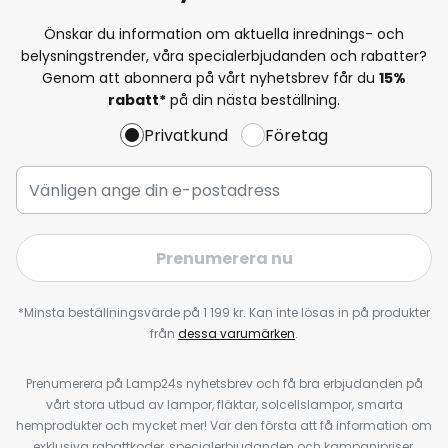
Önskar du information om aktuella inrednings- och
belysningstrender, våra specialerbjudanden och rabatter?
Genom att abonnera på vårt nyhetsbrev får du
15%
rabatt*
på din nästa beställning.
Privatkund
Företag
Prenumerera nu
*Minsta beställningsvärde på 1 199 kr. Kan inte lösas in på produkter
från
dessa varumärken
.
Prenumerera på Lamp24s nyhetsbrev och få bra erbjudanden på
vårt stora utbud av lampor, fläktar, solcellslampor, smarta
hemprodukter och mycket mer! Var den första att få information om
exklusiva rabattkoder, specialerbjudanden och kampanjpriser,