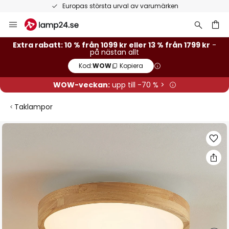
Europas största urval av varumärken
Hoppa
till
innehållet
Extra rabatt: 10 % från 1099 kr eller 13 % från 1799 kr
-
på nästan allt
Kod:
WOW
Kopiera
WOW-veckan:
upp till -70 % >
Taklampor
Hoppa
till
slutet
av
bildgalleriet