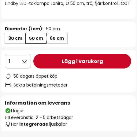
Lindby LED-taklampa Lanira, Ø 50 cm, trä, fjärrkontroll, CCT
Diameter (i cm):
50 cm
30 cm
50 cm
60 cm
Lägg i varukorg
1
50 dagars öppet köp
Säkra betalningsmetoder
Information om leverans
I lager
Leveranstid: 2 - 5 arbetsdagar
Har
integrerade
ljuskällor