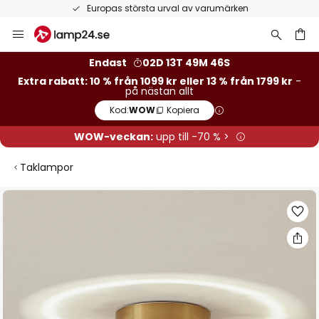
Europas största urval av varumärken
Hoppa
till
innehållet
Endast
02D 13T 49M 45S
Extra rabatt: 10 % från 1099 kr eller 13 % från 1799 kr
-
på nästan allt
Kod:
WOW
Kopiera
WOW-veckan:
upp till -70 % >
Taklampor
Hoppa
till
slutet
av
bildgalleriet