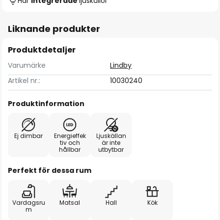
Har
integrerade
ljuskällor
Liknande produkter
Produktdetaljer
Varumärke
Lindby
Artikel nr.:
10030240
Produktinformation
Ej dimbar
Energieffek
Ljuskällan
tiv och
är inte
hållbar
utbytbar
Perfekt för dessa rum
Vardagsru
Matsal
Hall
Kök
m