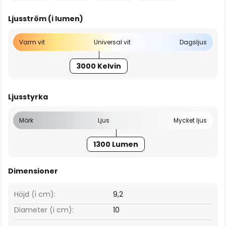
Ljusström (i lumen)
Varm vit
Universal vit
Dagsljus
3000 Kelvin
Ljusstyrka
Mörk
Ljus
Mycket ljus
1300 Lumen
Dimensioner
Höjd (i cm):
9,2
Diameter (i cm):
10