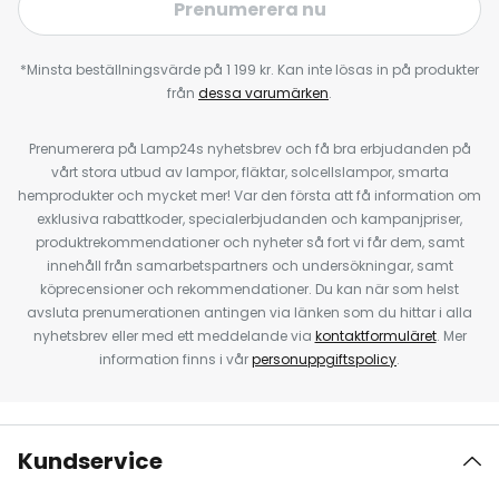
Prenumerera nu
*Minsta beställningsvärde på 1 199 kr. Kan inte lösas in på produkter
från
dessa varumärken
.
Prenumerera på Lamp24s nyhetsbrev och få bra erbjudanden på
vårt stora utbud av lampor, fläktar, solcellslampor, smarta
hemprodukter och mycket mer! Var den första att få information om
exklusiva rabattkoder, specialerbjudanden och kampanjpriser,
produktrekommendationer och nyheter så fort vi får dem, samt
innehåll från samarbetspartners och undersökningar, samt
köprecensioner och rekommendationer. Du kan när som helst
avsluta prenumerationen antingen via länken som du hittar i alla
nyhetsbrev eller med ett meddelande via
kontaktformuläret
. Mer
information finns i vår
personuppgiftspolicy
.
Kundservice