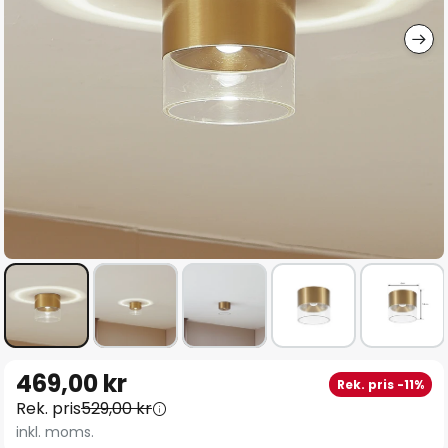
Hoppa
469,00 kr
Rek. pris -11%
till
Rek. pris
529,00 kr
början
inkl. moms.
av