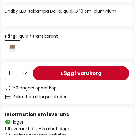
bildgalleriet
Lindby LED-taklampa Dalila, guld, Ø 10 cm, aluminium
Färg:
guld / transparent
Lägg i varukorg
1
50 dagars öppet köp
Säkra betalningsmetoder
Information om leverans
I lager
Leveranstid: 2 - 5 arbetsdagar