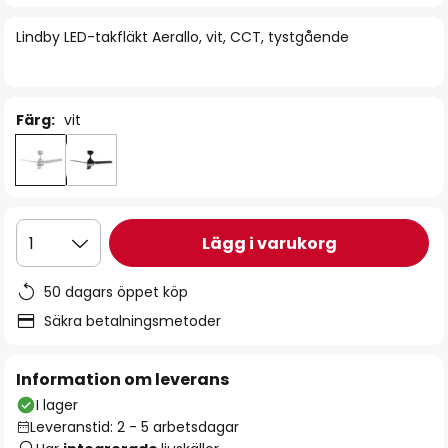
bildgalleriet
Lindby LED-takfläkt Aerallo, vit, CCT, tystgående
Färg:
vit
Lägg i varukorg
1
50 dagars öppet köp
Säkra betalningsmetoder
Information om leverans
I lager
Leveranstid: 2 - 5 arbetsdagar