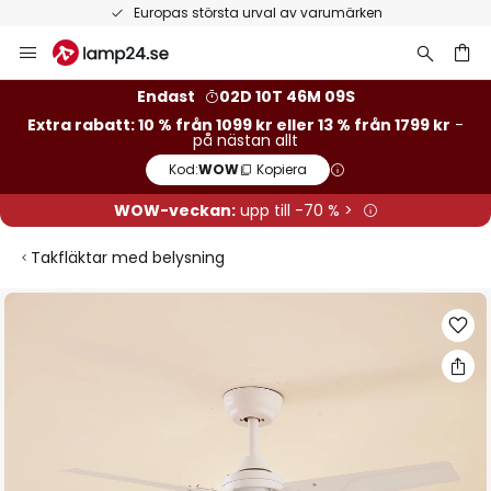
Europas största urval av varumärken
Hoppa
till
innehållet
Endast
02D 10T 46M 09S
Extra rabatt: 10 % från 1099 kr eller 13 % från 1799 kr
-
på nästan allt
Kod:
WOW
Kopiera
WOW-veckan:
upp till -70 % >
Takfläktar med belysning
Hoppa
till
slutet
av
bildgalleriet