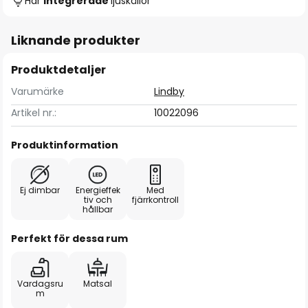
Har
integrerade
ljuskällor
Liknande produkter
Produktdetaljer
Varumärke
Lindby
Artikel nr.:
10022096
Produktinformation
Ej dimbar
Energieffek
Med
tiv och
fjärrkontroll
hållbar
Perfekt för dessa rum
Vardagsru
Matsal
m