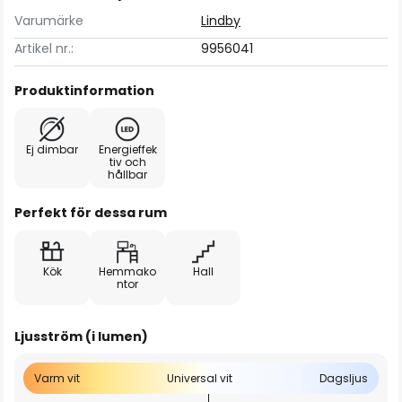
Varumärke
Lindby
Artikel nr.:
9956041
Produktinformation
Ej dimbar
Energieffek
tiv och
hållbar
Perfekt för dessa rum
Kök
Hemmako
Hall
ntor
Ljusström (i lumen)
Varm vit
Universal vit
Dagsljus