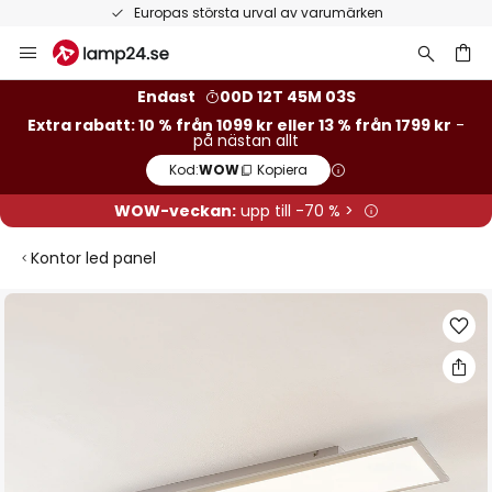
Europas största urval av varumärken
Hoppa
till
innehållet
Endast
00D 12T 45M 02S
Extra rabatt: 10 % från 1099 kr eller 13 % från 1799 kr
-
på nästan allt
Kod:
WOW
Kopiera
WOW-veckan:
upp till -70 % >
Kontor led panel
Hoppa
till
slutet
av
bildgalleriet