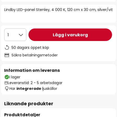
bildgalleriet
Lindby LED-panel Stenley, 4 000 K, 120 cm x 30 cm, silver/vit
Lägg i varukorg
1
50 dagars öppet köp
Säkra betalningsmetoder
Information om leverans
I lager
Leveranstid: 2 - 5 arbetsdagar
Har
integrerade
ljuskällor
Liknande produkter
Produktdetaljer