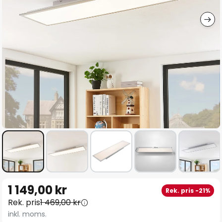
Hoppa
1 149,00 kr
Rek. pris -21%
till
Rek. pris
1 469,00 kr
början
inkl. moms.
av