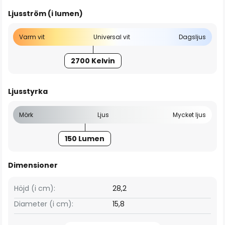
Ljusström (i lumen)
Varm vit
Universal vit
Dagsljus
2700 Kelvin
Ljusstyrka
Mörk
Ljus
Mycket ljus
150 Lumen
Dimensioner
Höjd (i cm):
28,2
Diameter (i cm):
15,8