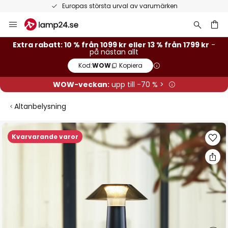
Europas största urval av varumärken
Hoppa
till
innehållet
Extra rabatt: 10 % från 1099 kr eller 13 % från 1799 kr
-
på nästan allt
Kod:
WOW
Kopiera
WOW-veckan:
upp till -70 % >
Altanbelysning
Hoppa
Kvarvarande varor
till
slutet
av
bildgalleriet