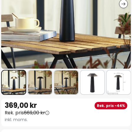
Hoppa
369,00 kr
Rek. pris -44%
till
Rek. pris
669,00 kr
början
inkl. moms.
av
bildgalleriet