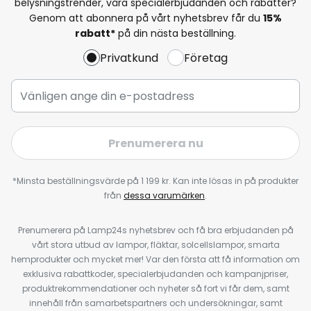
belysningstrender, våra specialerbjudanden och rabatter?
Genom att abonnera på vårt nyhetsbrev får du
15%
rabatt*
på din nästa beställning.
Privatkund
Företag
Prenumerera nu
*Minsta beställningsvärde på 1 199 kr. Kan inte lösas in på produkter
från
dessa varumärken
.
Prenumerera på Lamp24s nyhetsbrev och få bra erbjudanden på
vårt stora utbud av lampor, fläktar, solcellslampor, smarta
hemprodukter och mycket mer! Var den första att få information om
exklusiva rabattkoder, specialerbjudanden och kampanjpriser,
produktrekommendationer och nyheter så fort vi får dem, samt
innehåll från samarbetspartners och undersökningar, samt