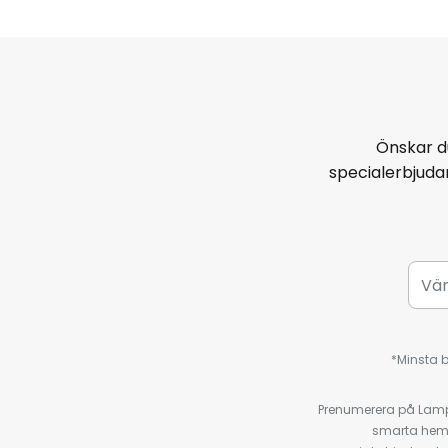
Önskar d
specialerbjud
*Minsta b
Prenumerera på Lamp2
smarta hempr