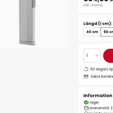
inkl. moms.
Längd (i cm):
40 cm
60 
1
50 dagars ö
Säkra betal
Information
I lager
Leveranstid: 