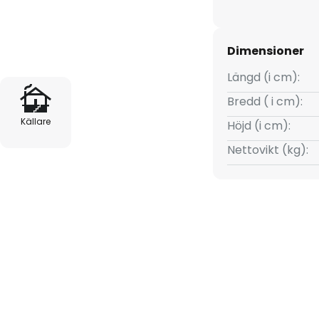
lamporna är monterade på
g med varmvitt ljus med en
rer med varmvit ljusfärg passar
Dimensioner
badrum, eftersom de skapar en
Längd (i cm):
Bredd ( i cm):
Källare
Höjd (i cm):
Nettovikt (kg):