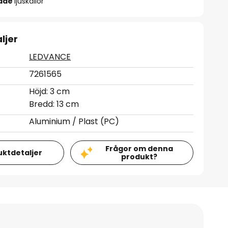
rade
ljuskällor
ljer
LEDVANCE
7261565
Höjd: 3 cm
Bredd: 13 cm
Aluminium / Plast (PC)
Frågor om denna
uktdetaljer
produkt?