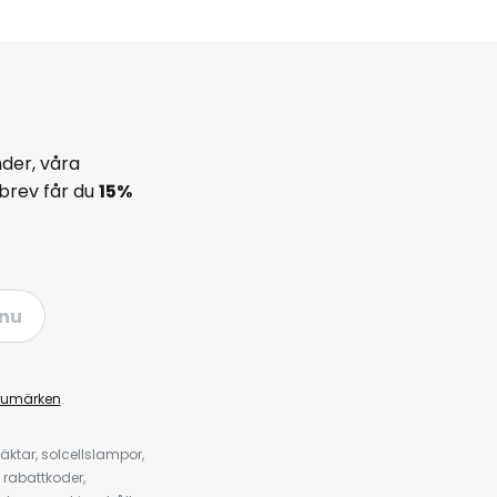
der, våra
brev får du
15%
nu
rumärken
.
ktar, solcellslampor,
 rabattkoder,