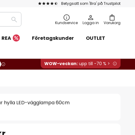
Betygsatt som 'Bra' på Trustpilot
Sök
Kundservice
Logga in
Varukorg
REA
Företagskunder
OUTLET
WOW-veckan:
upp till -70 % >
är hylla LED-vägglampa 60cm
kr