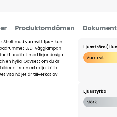
er
Produktomdömen
Dokument
 Shelf med varmvitt ljus - kan
Ljusström (i l
h badrummet LED-vägglampan
funktionalitet med linjär design.
Varm vit
ch en hylla. Oavsett om du är
ilder eller en extra ljuskälla.
t vita höljet är tillverkat av
nvändningsområdena är många.
rdagsrummet och matsalen,
Ljusstyrka
 användas i badrummet som
 förvara kosmetika och ge extra
Mörk
lass IP44 är den skyddad mot
problem installeras även i