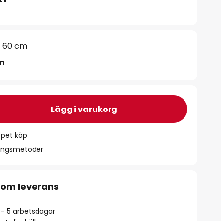
60 cm
cm
Lägg i varukorg
ppet köp
ningsmetoder
 om leverans
2 - 5 arbetsdagar