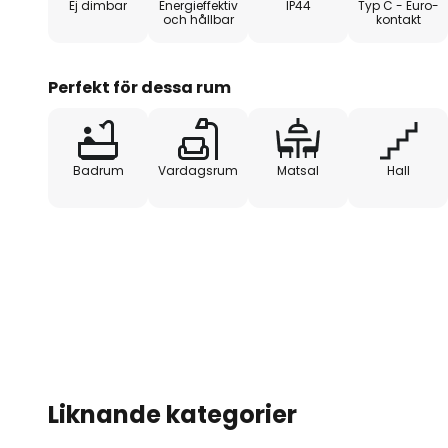
Ej dimbar
Energieffektiv
IP44
Typ C - Euro-
fuktiga rum. De effektiva LED-
och hållbar
kontakt
undersidan och ger bra belysnin
spridningsvinkel på 110°. Armatu
särskilt bra i vardagsrum eller 
Perfekt för dessa rum
behaglig och mysig atmosfär.
Badrum
Vardagsrum
Matsal
Hall
Liknande kategorier