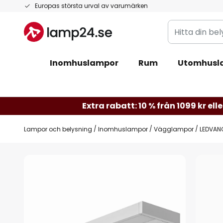
Hoppa
Europas största urval av varumärken
till
Hitta
innehållet
din
belysning
Inomhuslampor
Rum
Utomhusl
Extra rabatt: 10 % från 1099 kr elle
Lampor och belysning
Inomhuslampor
Vägglampor
LEDVAN
Hoppa
till
slutet
av
bildgalleriet