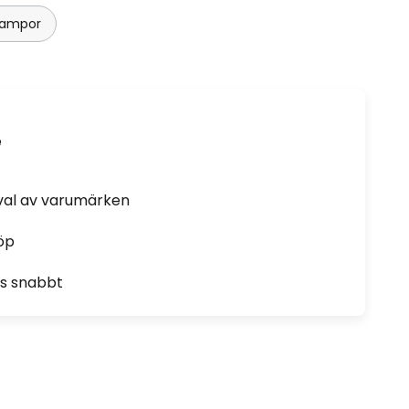
lampor
e
rval av varumärken
öp
as snabbt