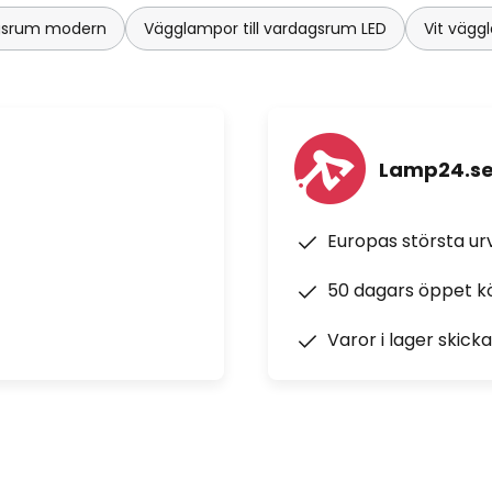
agsrum modern
Vägglampor till vardagsrum LED
Vit vägg
Lamp24.s
Europas största u
50 dagars öppet k
Varor i lager skick