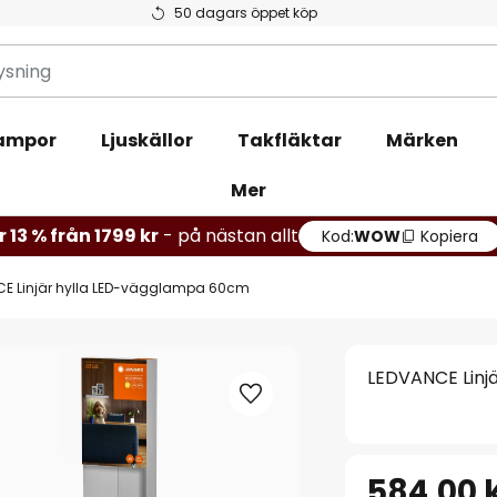
50 dagars öppet köp
ampor
Ljuskällor
Takfläktar
Märken
Mer
r 13 % från 1799 kr
- på nästan allt
Kod:
WOW
Kopiera
CE Linjär hylla LED-vägglampa 60cm
LEDVANCE Linj
584,00 