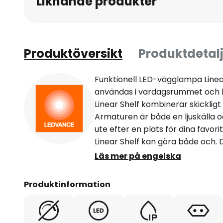
Liknande produkter
Produktöversikt
Produktdetalj
Funktionell LED-vägglampa Linear
användas i vardagsrummet oc
Linear Shelf kombinerar skickligt 
Armaturen är både en ljuskälla o
ute efter en plats för dina favoritb
Linear Shelf kan göra både och. De
aluminium och polykarbonat. A
Läs mer på engelska
Armaturen kan installeras i va
monteras i arbetsrummet eller
Produktinformation
ljuskälla och hylla, t.ex. för att
belysning. Tack vare kapslingsk
vattenstänk och kan därför utan 