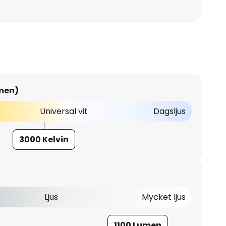
umen)
Universal vit
Dagsljus
3000 Kelvin
Ljus
Mycket ljus
1100 Lumen