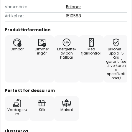
Varumärke
Briloner
Artikel nr.:
1510588
Produktinformation
Dimbar
Dimmer
Energieffek
Med
Briloner –
ingår
tiv och
fjärrkontroll
upp till 5
hållbar
års
garanti (se
tillverkaren
s
specifikati
oner)
Perfekt för dessa rum
Vardagsru
Kök
Matsal
m
Ljusstyrka