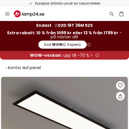
Europas största urval av varumärken
Hoppa
till
innehållet
Endast
02D 16T 36M 51S
Extra rabatt: 10 % från 1099 kr eller 13 % från 1799 kr
-
på nästan allt
Kod:
WOW
Kopiera
WOW-veckan:
upp till -70 % >
Kontor led panel
Hoppa
till
slutet
av
bildgalleriet