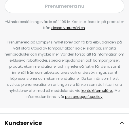
Prenumerera nu
*Minsta beställningsvärde på 1 199 kr. Kan inte lösas in på produkter
från
dessa varumärken
.
Prenumerera på Lamp24s nyhetsbrev och få bra erbjudanden på
vårt stora utbud av lampor, fläktar, solcellslampor, smarta
hemprodukter och mycket mer! Var den första att få information om
exklusiva rabattkoder, specialerbjudanden och kampanjpriser,
produktrekommendationer och nyheter så fort vi får dem, samt
innehåll från samarbetspartners och undersökningar, samt
köprecensioner och rekommendationer. Du kan när som helst
avsluta prenumerationen antingen via länken som du hittar i alla
nyhetsbrev eller med ett meddelande via
kontaktformuläret
. Mer
information finns i vår
personuppgiftspolicy
.
Kundservice