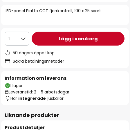
bildgalleriet
LED-panel Piatto CCT fjärrkontroll, 100 x 25 svart
Lägg i varukorg
1
50 dagars öppet köp
Säkra betalningsmetoder
Information om leverans
I lager
Leveranstid: 2 - 5 arbetsdagar
Har
integrerade
ljuskällor
Liknande produkter
Produktdetaljer