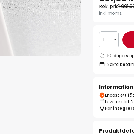
Rek. pris
1 001,0
inkl. moms.
1
50 dagars ö
Säkra betal
Information
Endast ett fåta
Leveranstid: 
Har
integre
Produktdeta