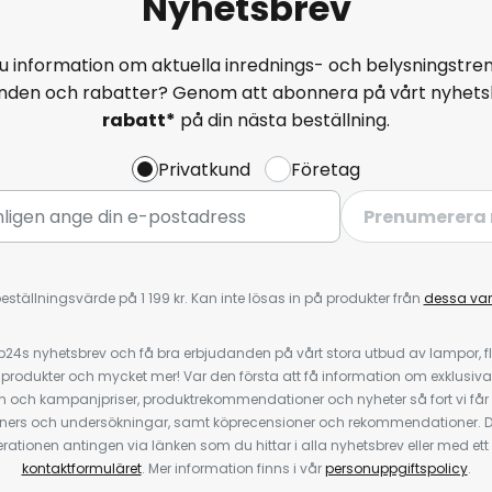
Nyhetsbrev
u information om aktuella inrednings- och belysningstren
anden och rabatter? Genom att abonnera på vårt nyhets
rabatt*
på din nästa beställning.
Privatkund
Företag
Prenumerera 
eställningsvärde på 1 199 kr. Kan inte lösas in på produkter från
dessa va
4s nyhetsbrev och få bra erbjudanden på vårt stora utbud av lampor, flä
odukter och mycket mer! Var den första att få information om exklusiva
 och kampanjpriser, produktrekommendationer och nyheter så fort vi får
ners och undersökningar, samt köprecensioner och rekommendationer. D
ationen antingen via länken som du hittar i alla nyhetsbrev eller med e
kontaktformuläret
. Mer information finns i vår
personuppgiftspolicy
.