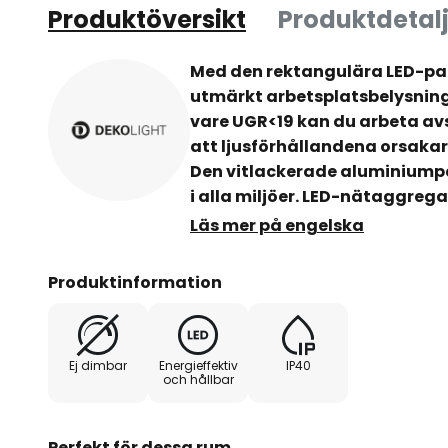
Produktöversikt
Produktdetalj
Med den rektangulära LED-pan
utmärkt arbetsplatsbelysning 
vare UGR<19 kan du arbeta av
att ljusförhållandena orsakar 
Den vitlackerade aluminiumpa
i alla miljöer. LED-nätaggrega
Läs mer på engelska
- Utgångsström: 900 mAh
Produktinformation
- Driftstemperatur: - 10 °C till + 
- Effektfaktor PF: 0,9
Ej dimbar
Energieffektiv
IP40
och hållbar
Perfekt för dessa rum