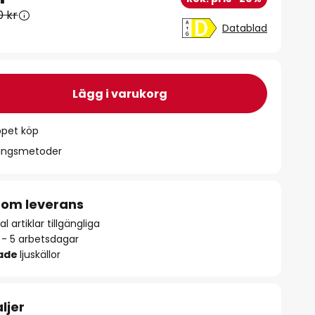
0 kr
Datablad
Lägg i varukorg
ppet köp
ningsmetoder
 om leverans
l artiklar tillgängliga
2 - 5 arbetsdagar
rade
ljuskällor
ljer