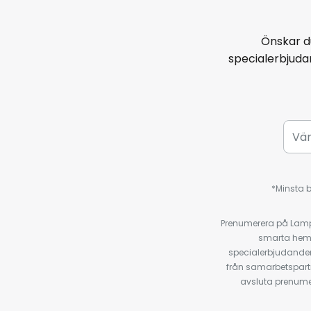
Önskar d
specialerbjud
*Minsta b
Prenumerera på Lamp2
smarta hempr
specialerbjudanden
från samarbetspart
avsluta prenumer