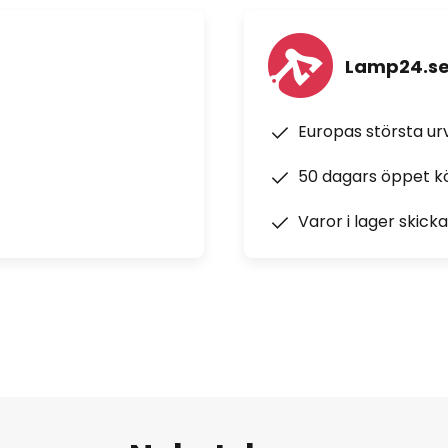
Lamp24.s
Europas största u
50 dagars öppet k
Varor i lager skick