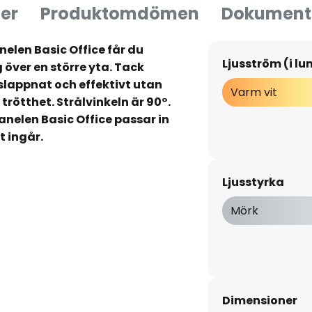
er
Produktomdömen
Dokument
elen Basic Office får du
Ljusström (i l
över en större yta. Tack
slappnat och effektivt utan
Varm vit
trötthet. Strålvinkeln är 90°.
nelen Basic Office passar in
t ingår.
Ljusstyrka
40 °C
Mörk
Dimensioner