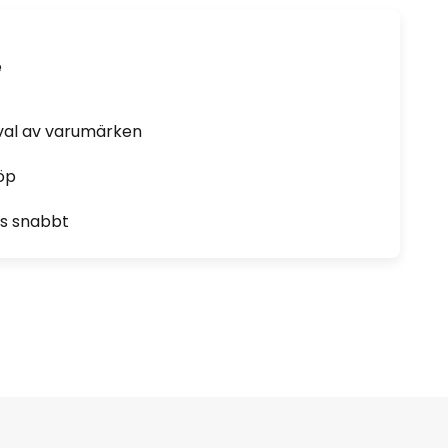
e
rval av varumärken
öp
as snabbt