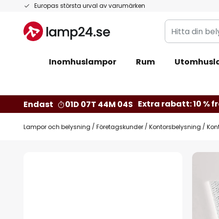
Hoppa
Europas största urval av varumärken
till
Hitta
innehållet
din
belysning
Inomhuslampor
Rum
Utomhusl
Extra rabatt: 10 % fr
Endast
01D 07T 44M 03S
Lampor och belysning
Företagskunder
Kontorsbelysning
Kont
Hoppa
till
slutet
av
bildgalleriet