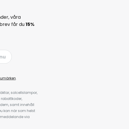
der, våra
brev får du
15%
nu
rumärken
.
ktar, solcellslampor,
 rabattkoder,
 dem, samt innehåll
u kan när som helst
tt meddelande via