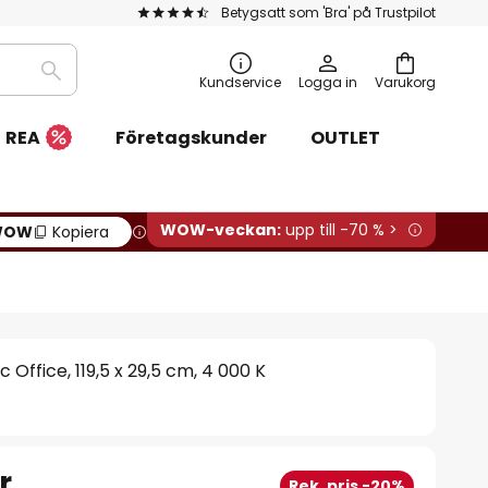
Betygsatt som 'Bra' på Trustpilot
Sök
Kundservice
Logga in
Varukorg
REA
Företagskunder
OUTLET
WOW-veckan:
upp till -70 % >
WOW
Kopiera
 Office, 119,5 x 29,5 cm, 4 000 K
r
Rek. pris -20%