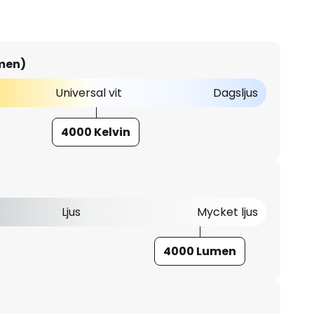
umen)
Universal vit
Dagsljus
4000 Kelvin
Ljus
Mycket ljus
4000 Lumen