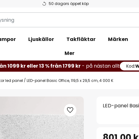
50 dagars öppet köp
ampor
Ljuskällor
Takfläktar
Märken
Mer
ån 1099 kr eller 13 % från 1799 kr
- på nästan allt
Kod:
or led panel
LED-panel Basic Office, 119,5 x 29,5 cm, 4 000 K
LED-panel Basic
801,00 k