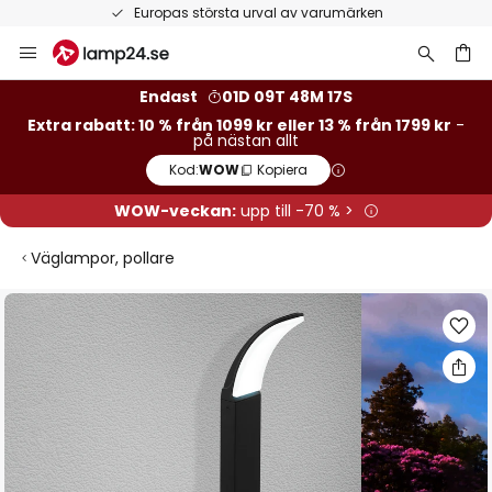
Europas största urval av varumärken
Hoppa
till
innehållet
Endast
01D 09T 48M 16S
Extra rabatt: 10 % från 1099 kr eller 13 % från 1799 kr
-
på nästan allt
Kod:
WOW
Kopiera
WOW-veckan:
upp till -70 % >
Väglampor, pollare
Hoppa
till
slutet
av
bildgalleriet