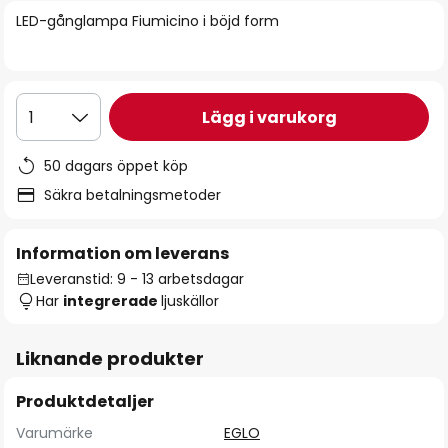
bildgalleriet
LED-gånglampa Fiumicino i böjd form
Lägg i varukorg
1
50 dagars öppet köp
Säkra betalningsmetoder
Information om leverans
Leveranstid: 9 - 13 arbetsdagar
Har
integrerade
ljuskällor
Liknande produkter
Produktdetaljer
Varumärke
EGLO