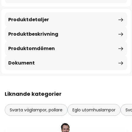
Produktdetaljer
Produktbeskrivning
Produktomdömen
Dokument
Liknande kategorier
Svarta väglampor, pollare
Eglo utomhuslampor
Sv