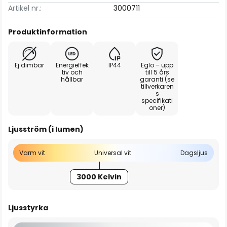
Artikel nr.:
3000711
Produktinformation
Ej dimbar
Energieffek
IP44
Eglo – upp
tiv och
till 5 års
hållbar
garanti (se
tillverkaren
s
specifikati
oner)
Ljusström (i lumen)
Varm vit
Universal vit
Dagsljus
3000 Kelvin
Ljusstyrka