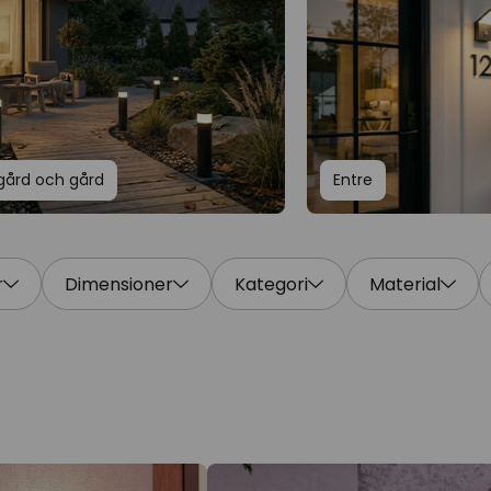
gård och gård
Entre
r
Dimensioner
Kategori
Material