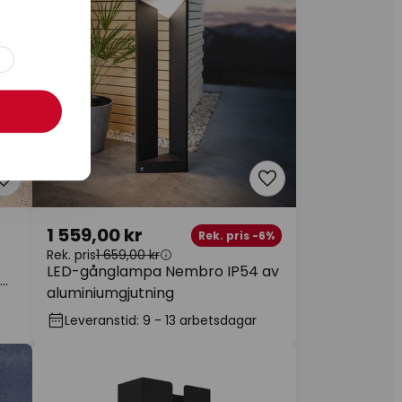
1 559,00 kr
Rek. pris -6%
Rek. pris
1 659,00 kr
LED-gånglampa Nembro IP54 av
aluminiumgjutning
Leveranstid: 9 - 13 arbetsdagar