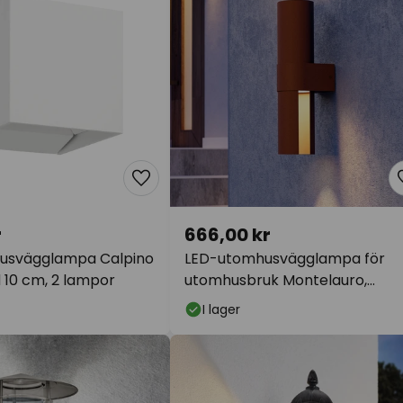
r
666,00 kr
usvägglampa Calpino
LED-utomhusvägglampa för
dd 10 cm, 2 lampor
utomhusbruk Montelauro,
rostfärgad, höjd 32 cm, metall
I lager