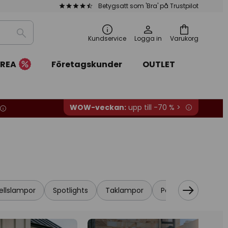
Betygsatt som 'Bra' på Trustpilot
Sök
Kundservice
Logga in
Varukorg
REA
Företagskunder
OUTLET
WOW-veckan:
upp till -70 % >
ellslampor
Spotlights
Taklampor
Pendellampor