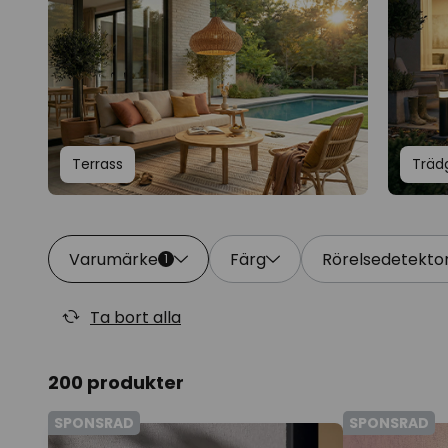
Terrass
Träd
Varumärke
Färg
Rörelsedetekto
1
Ta bort alla
200 produkter
SPONSRAD
SPONSRAD