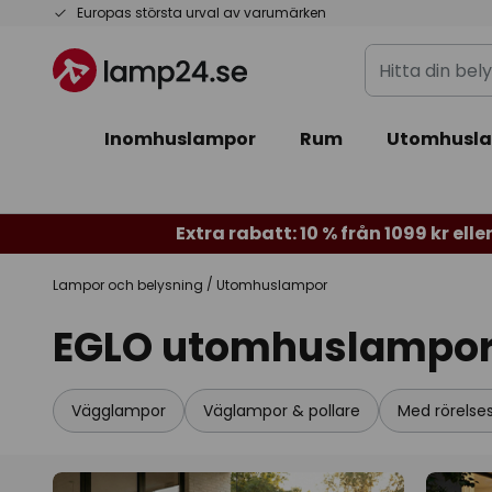
Hoppa
Europas största urval av varumärken
till
Hitta
innehållet
din
belysning
Inomhuslampor
Rum
Utomhusl
Extra rabatt: 10 % från 1099 kr eller
Lampor och belysning
Utomhuslampor
EGLO utomhuslampo
Vägglampor
Väglampor & pollare
Med rörelse