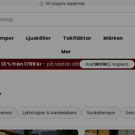
50 dagars öppet köp
ampor
Ljuskällor
Takfläktar
Märken
Mer
 13 % från 1799 kr
- på nästan allt
Kod:
WOW
Kopiera
r
sensor
Lyktstolpar & kandelabers
Sockellampor
Solc