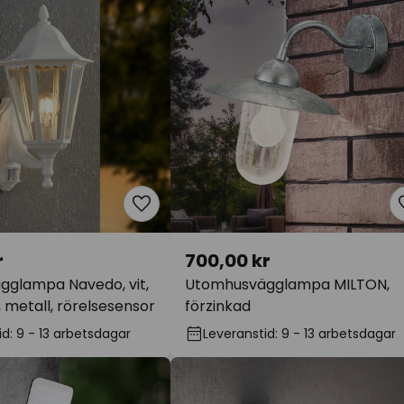
r
700,00 kr
glampa Navedo, vit,
Utomhusvägglampa MILTON,
 metall, rörelsesensor
förzinkad
d: 9 - 13 arbetsdagar
Leveranstid: 9 - 13 arbetsdagar