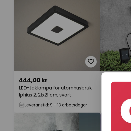
444,00 kr
666,00 k
LED-taklampa för utomhusbruk
LED-solcel
Iphias 2, 21x21 cm, svart
sensor, sva
Leveranstid: 9 - 13 arbetsdagar
Leveransti