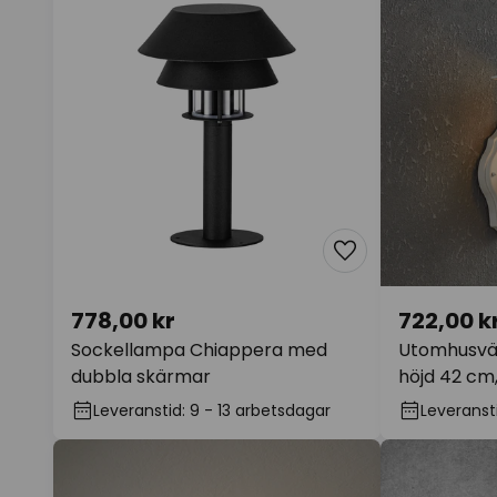
778,00 kr
722,00 k
Sockellampa Chiappera med
Utomhusväg
dubbla skärmar
höjd 42 cm,
Leveranstid: 9 - 13 arbetsdagar
Leveransti