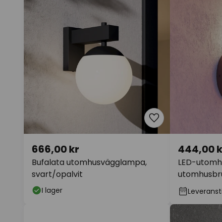
666,00 kr
444,00 k
Bufalata utomhusvägglampa,
LED-utomh
svart/opalvit
utomhusbr
rostfärgad,
I lager
Leveransti