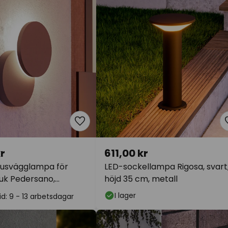
r
611,00 kr
usvägglampa för
LED-sockellampa Rigosa, svart
uk Pedersano,
höjd 35 cm, metall
 Ø 14 cm, metall
I lager
d: 9 - 13 arbetsdagar