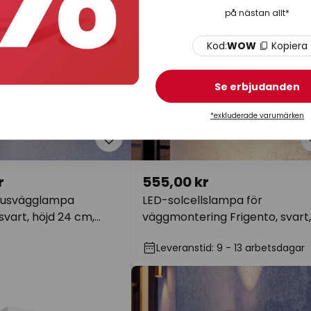
på nästan allt*
Kod:
WOW
Kopiera
Se erbjudanden
*exkluderade varumärken
r
555,00 kr
usvägglampa
LED-solcellslampa för
vart, höjd 24 cm,
väggmontering Frigento, svart,
höjd 15 cm, sensor
Leveranstid: 9 - 13 arbetsdagar