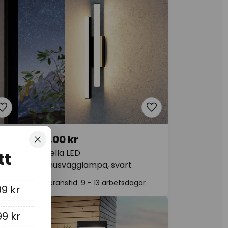
1 102,00 kr
Stäng
Serricella LED
tt
utomhusvägglampa, svart
Leveranstid: 9 - 13 arbetsdagar
9 kr
99 kr