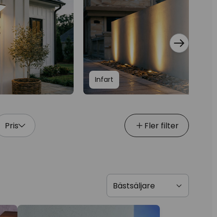
Infart
Pris
Fler filter