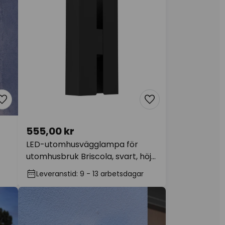
555,00 kr
LED-utomhusvägglampa för
utomhusbruk Briscola, svart, höjd
20 cm, metall, CCT
Leveranstid: 9 - 13 arbetsdagar