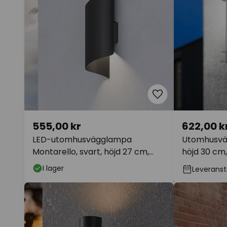
555,00 kr
622,00 k
LED-utomhusvägglampa
Utomhusvägg
Montarello, svart, höjd 27 cm,
höjd 30 cm,
metall
I lager
Leveransti