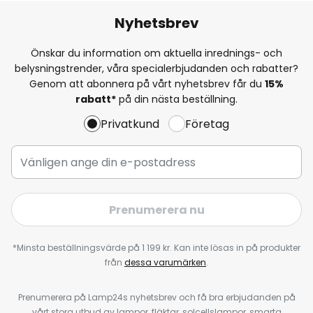
Nyhetsbrev
Önskar du information om aktuella inrednings- och
belysningstrender, våra specialerbjudanden och rabatter?
Genom att abonnera på vårt nyhetsbrev får du
15%
rabatt*
på din nästa beställning.
Privatkund
Företag
Prenumerera nu
*Minsta beställningsvärde på 1 199 kr. Kan inte lösas in på produkter
från
dessa varumärken
.
Prenumerera på Lamp24s nyhetsbrev och få bra erbjudanden på
vårt stora utbud av lampor, fläktar, solcellslampor, smarta