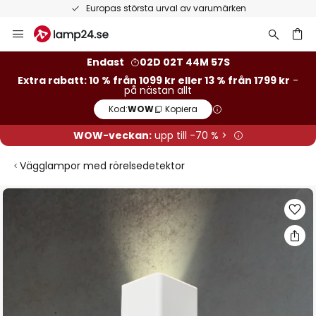
Europas största urval av varumärken
Hoppa
till
innehållet
Endast
02D 02T 44M 56S
Extra rabatt: 10 % från 1099 kr eller 13 % från 1799 kr
-
på nästan allt
Kod:
WOW
Kopiera
WOW-veckan:
upp till -70 % >
Vägglampor med rörelsedetektor
Hoppa
till
slutet
av
bildgalleriet