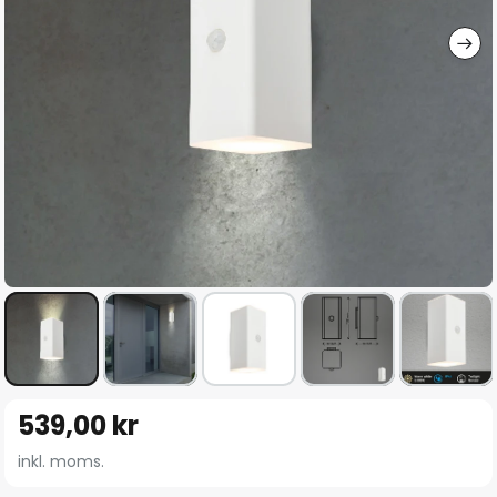
Hoppa
539,00 kr
till
början
inkl. moms.
av