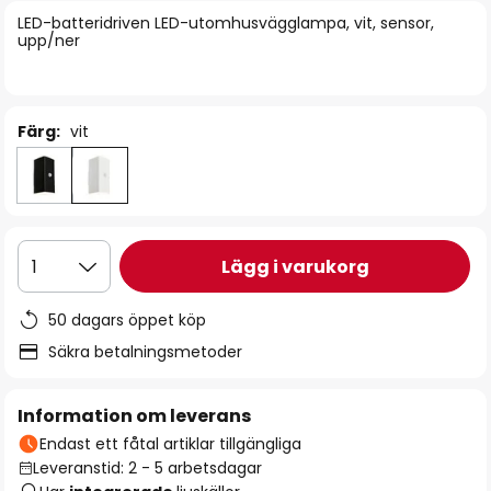
bildgalleriet
LED-batteridriven LED-utomhusvägglampa, vit, sensor,
upp/ner
Färg:
vit
Lägg i varukorg
1
50 dagars öppet köp
Säkra betalningsmetoder
Information om leverans
Endast ett fåtal artiklar tillgängliga
Leveranstid: 2 - 5 arbetsdagar