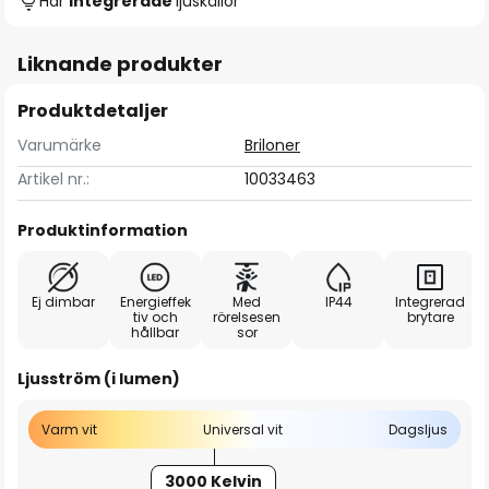
Har
integrerade
ljuskällor
Liknande produkter
Produktdetaljer
Varumärke
Briloner
Artikel nr.:
10033463
Produktinformation
Ej dimbar
Energieffek
Med
IP44
Integrerad
tiv och
rörelsesen
brytare
hållbar
sor
Ljusström (i lumen)
Varm vit
Universal vit
Dagsljus
3000 Kelvin