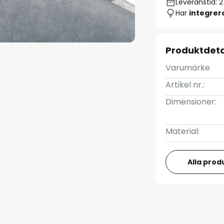
Leveranstid: 
Har
integre
Produktdeta
Varumärke
Artikel nr.:
Dimensioner:
Material:
Alla prod