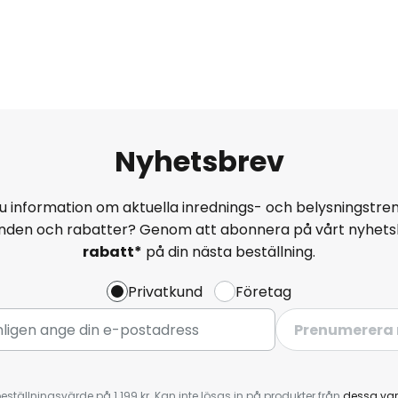
Nyhetsbrev
u information om aktuella inrednings- och belysningstren
anden och rabatter? Genom att abonnera på vårt nyhets
rabatt*
på din nästa beställning.
Privatkund
Företag
Prenumerera 
eställningsvärde på 1 199 kr. Kan inte lösas in på produkter från
dessa va