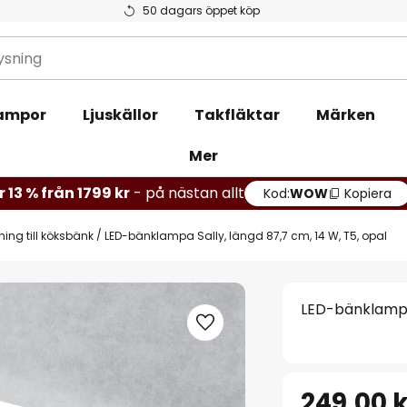
50 dagars öppet köp
ampor
Ljuskällor
Takfläktar
Märken
Mer
r 13 % från 1799 kr
- på nästan allt
Kod:
WOW
Kopiera
ing till köksbänk
LED-bänklampa Sally, längd 87,7 cm, 14 W, T5, opal
LED-bänklampa 
249,00 k