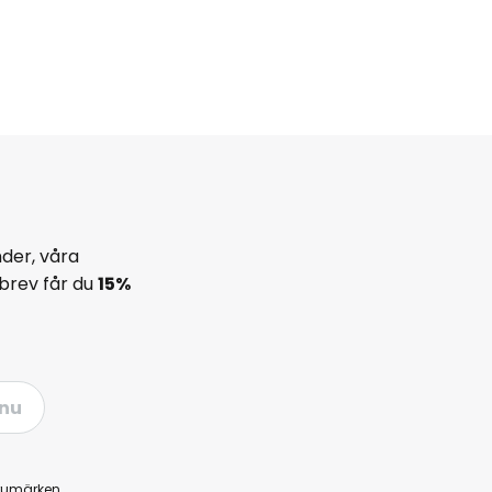
der, våra
brev får du
15%
nu
rumärken
.