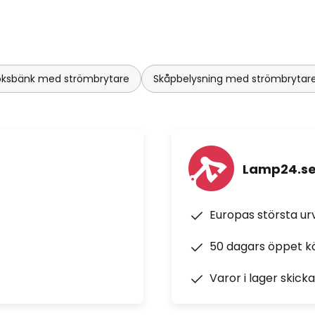
 köksbänk med strömbrytare
Skåpbelysning med strömbrytar
Lamp24.s
Europas största u
50 dagars öppet k
Varor i lager skick