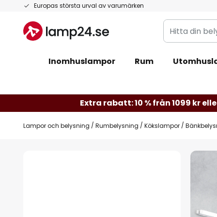
Hoppa
Europas största urval av varumärken
till
Hitta
innehållet
din
belysning
Inomhuslampor
Rum
Utomhusl
Extra rabatt: 10 % från 1099 kr elle
Lampor och belysning
Rumbelysning
Kökslampor
Bänkbelysn
Hoppa
till
slutet
av
bildgalleriet