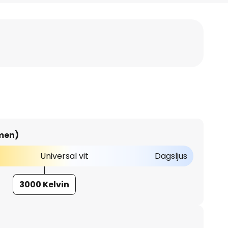
umen)
Universal vit
Dagsljus
3000 Kelvin