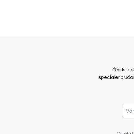
Önskar d
specialerbjud
*Minsta b