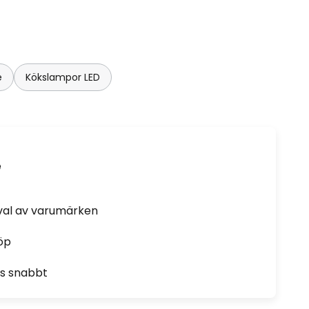
e
Kökslampor LED
e
rval av varumärken
öp
as snabbt