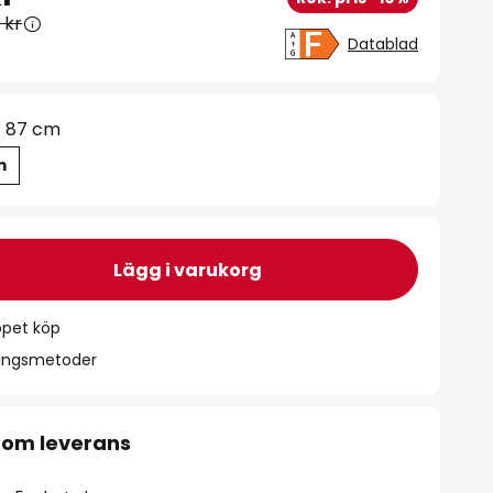
 kr
Datablad
87 cm
m
Lägg i varukorg
ppet köp
ningsmetoder
 om leverans