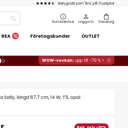
Betygsatt som 'Bra' på Trustpilot
Sök
Kundservice
Logga in
Varukorg
REA
Företagskunder
OUTLET
WOW-veckan:
upp till -70 % >
Sally, längd 87,7 cm, 14 W, T5, opal
r
Rek. pris -10%