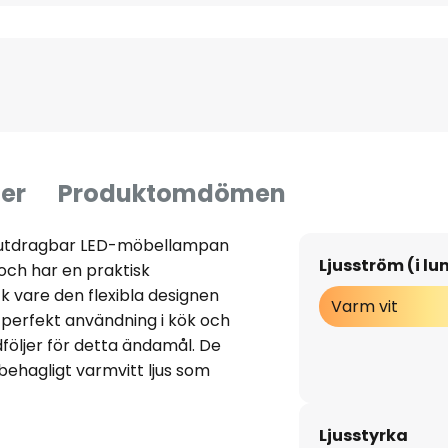
er
Produktomdömen
t utdragbar LED-möbellampan
Ljusström (i l
t och har en praktisk
k vare den flexibla designen
Varm vit
r perfekt användning i kök och
dföljer för detta ändamål. De
ehagligt varmvitt ljus som
en opala ytan. Bänklampan är
 och stickpropp och levereras
Ljusstyrka