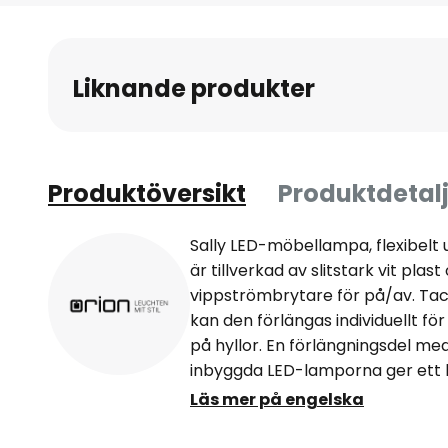
till
början
av
Liknande produkter
bildgalleriet
Produktöversikt
Produktdetalj
Sally LED-möbellampa, flexibel
är tillverkad av slitstark vit plas
vippströmbrytare för på/av. Tac
kan den förlängas individuellt fö
på hyllor. En förlängningsdel me
inbyggda LED-lamporna ger ett b
sprids brett och bländfritt av d
Läs mer på engelska
också utrustad med nätaggregat
med fästen och skyddshöljen.