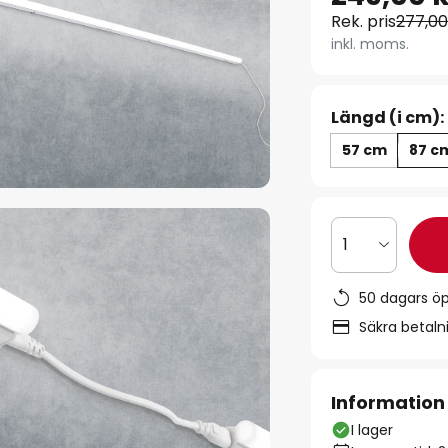
Rek. pris
277,00
inkl. moms.
Längd (i cm):
57 cm
87 c
1
50 dagars ö
Säkra betal
Information
I lager