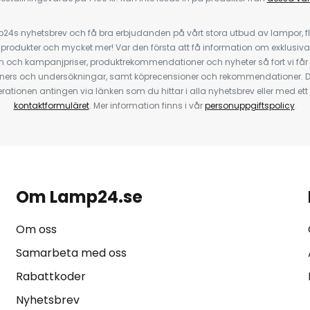
4s nyhetsbrev och få bra erbjudanden på vårt stora utbud av lampor, flä
odukter och mycket mer! Var den första att få information om exklusiva
 och kampanjpriser, produktrekommendationer och nyheter så fort vi får
ners och undersökningar, samt köprecensioner och rekommendationer. D
ationen antingen via länken som du hittar i alla nyhetsbrev eller med e
kontaktformuläret
. Mer information finns i vår
personuppgiftspolicy
.
Om Lamp24.se
Om oss
Samarbeta med oss
Rabattkoder
Nyhetsbrev