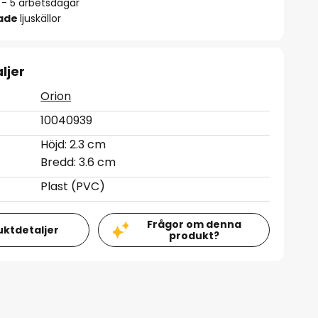
2 - 5 arbetsdagar
rade
ljuskällor
ljer
Orion
10040939
Höjd: 2.3 cm
Bredd: 3.6 cm
Plast (PVC)
Frågor om denna
uktdetaljer
produkt?