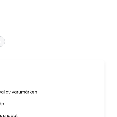
a
e
rval av varumärken
öp
as snabbt