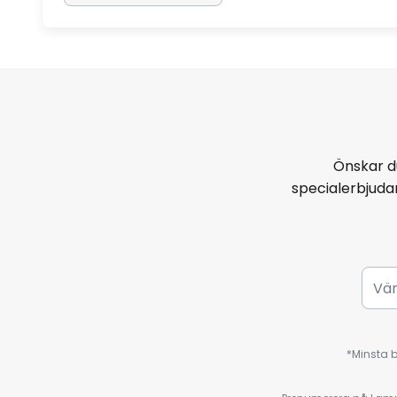
Önskar d
specialerbjud
*Minsta b