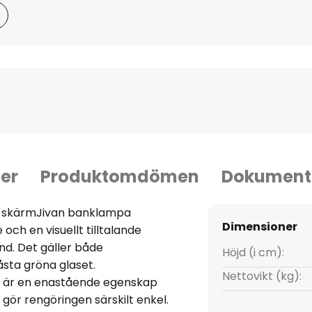
er
Produktomdömen
Dokument
n skärmJivan banklampa
Dimensioner
och en visuellt tilltalande
and. Det gäller både
Höjd (i cm):
sta gröna glaset.
Nettovikt (kg):
g är en enastående egenskap
g gör rengöringen särskilt enkel.