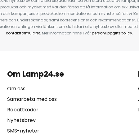
4s nyhetsbrev och få bra erbjudanden på vårt stora utbud av lampor, flä
odukter och mycket mer! Var den första att få information om exklusiva
 och kampanjpriser, produktrekommendationer och nyheter så fort vi får
ners och undersökningar, samt köprecensioner och rekommendationer. D
ationen antingen via länken som du hittar i alla nyhetsbrev eller med e
kontaktformuläret
. Mer information finns i vår
personuppgiftspolicy
.
Om Lamp24.se
Om oss
Samarbeta med oss
Rabattkoder
Nyhetsbrev
SMS-nyheter