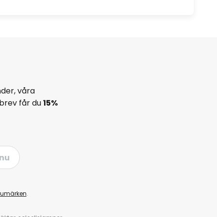
der, våra
brev får du
15%
nu
rumärken
.