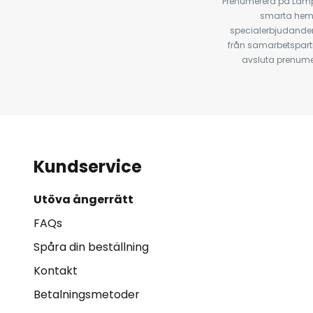
Prenumerera på Lamp2
smarta hempr
specialerbjudanden
från samarbetspart
avsluta prenumer
Kundservice
Utöva ångerrätt
FAQs
Spåra din beställning
Kontakt
Betalningsmetoder