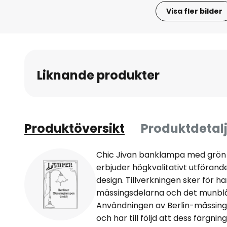
Visa fler bilder
Hoppa
till
början
av
Liknande produkter
bildgalleriet
Produktöversikt
Produktdetalj
Chic Jivan banklampa med grö
erbjuder högkvalitativt utförande 
design. Tillverkningen sker för h
mässingsdelarna och det munblå
Användningen av Berlin-mässin
och har till följd att dess färgnin