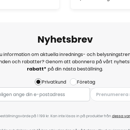
Nyhetsbrev
u information om aktuella inrednings- och belysningstren
anden och rabatter? Genom att abonnera på vårt nyhets
rabatt*
på din nästa beställning.
Privatkund
Företag
Prenumerera 
eställningsvärde på 1 199 kr. Kan inte lösas in på produkter från
dessa va