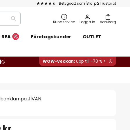
Betygsatt som 'Bra' på Trustpilot
Sök
Kundservice
Logga in
Varukorg
REA
Företagskunder
OUTLET
WOW-veckan:
upp till -70 % >
d banklampa JIVAN
 kr