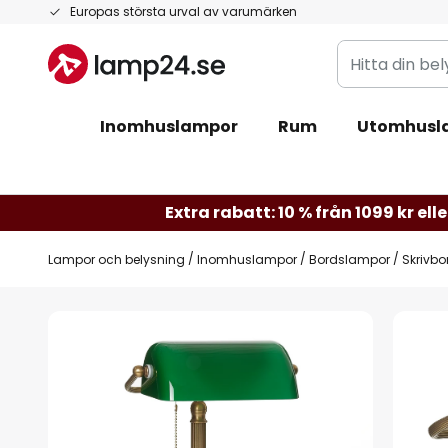
Hoppa
Europas största urval av varumärken
till
Hitta
innehållet
din
belysning
Inomhuslampor
Rum
Utomhusl
Extra rabatt: 10 % från 1099 kr elle
Lampor och belysning
Inomhuslampor
Bordslampor
Skrivb
Hoppa
till
slutet
av
bildgalleriet