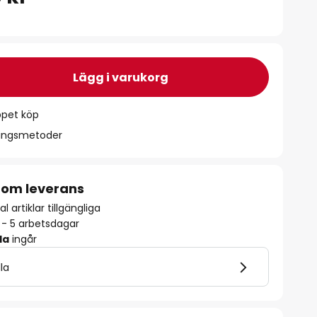
Lägg i varukorg
ppet köp
ningsmetoder
 om leverans
l artiklar tillgängliga
2 - 5 arbetsdagar
la
ingår
lla