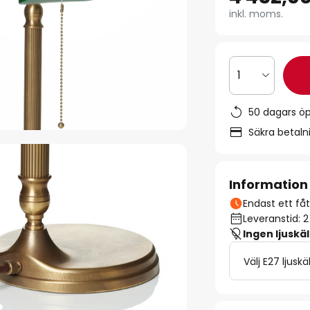
inkl. moms.
1
50 dagars ö
Säkra betal
Information
Endast ett fåta
Leveranstid: 
Ingen ljuskäl
Välj E27 ljuskä