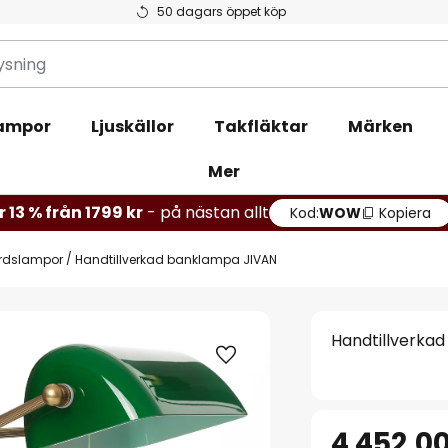
50 dagars öppet köp
ampor
Ljuskällor
Takfläktar
Märken
Mer
r 13 % från 1799 kr
- på nästan allt
Kod:
WOW
Kopiera
ordslampor
Handtillverkad banklampa JIVAN
Handtillverka
4 452,00