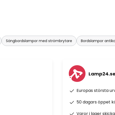
Sängbordslampor med strömbrytare
Bordslampor antik
Lamp24.s
Europas största u
50 dagars öppet k
Varor i lager skick