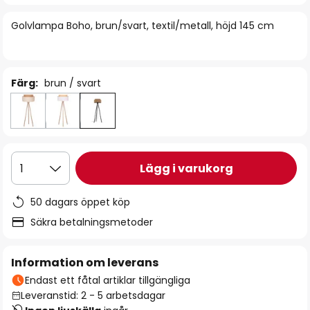
bildgalleriet
Golvlampa Boho, brun/svart, textil/metall, höjd 145 cm
Färg:
brun / svart
Lägg i varukorg
1
50 dagars öppet köp
Säkra betalningsmetoder
Information om leverans
Endast ett fåtal artiklar tillgängliga
Leveranstid: 2 - 5 arbetsdagar