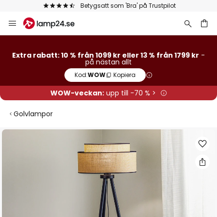
Betygsatt som 'Bra' på Trustpilot
Hoppa
till
innehållet
Extra rabatt: 10 % från 1099 kr eller 13 % från 1799 kr
-
på nästan allt
Kod:
WOW
Kopiera
WOW-veckan:
upp till -70 % >
Golvlampor
Hoppa
till
slutet
av
bildgalleriet