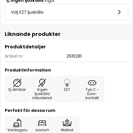
Ingen ljuskälla
ingår
Välj E27 ljuskälla
Liknande produkter
Produktdetaljer
Artikel nr.:
2616281
Produktinformation
Ej dimbar
Ingen
E27
Typ C -
ljuskälla
Euro-
inkluderad
kontakt
Perfekt för dessa rum
Vardagsru
sovrum
Matsal