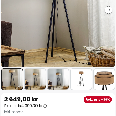
Hoppa
2 649,00 kr
Rek. pris -39%
till
Rek. pris
4 399,00 kr
början
inkl. moms.
av