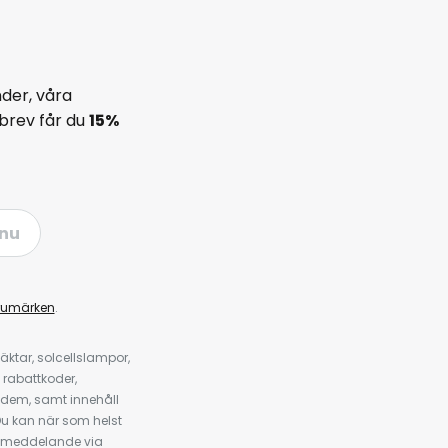
der, våra
brev får du
15%
nu
rumärken
.
ktar, solcellslampor,
 rabattkoder,
 dem, samt innehåll
u kan när som helst
tt meddelande via