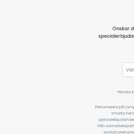
Önskar d
specialerbjud
*Minsta b
Prenumerera på Lamp2
smarta hempr
specialerbjudanden
från samarbetspart
avsluta prenumer