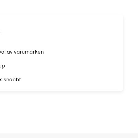
e
rval av varumärken
öp
as snabbt