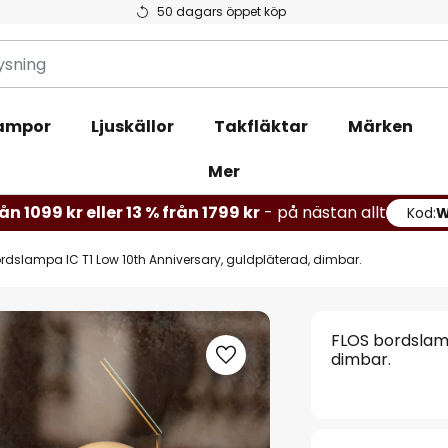
50 dagars öppet köp
ampor
Ljuskällor
Takfläktar
Märken
Mer
ån 1099 kr eller 13 % från 1799 kr
- på nästan allt
Kod:
rdslampa IC T1 Low 10th Anniversary, guldpläterad, dimbar.
FLOS bordslamp
dimbar.