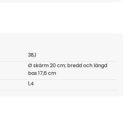
38,1
Ø skärm 20 cm; bredd och längd
bas 17,6 cm
1,4