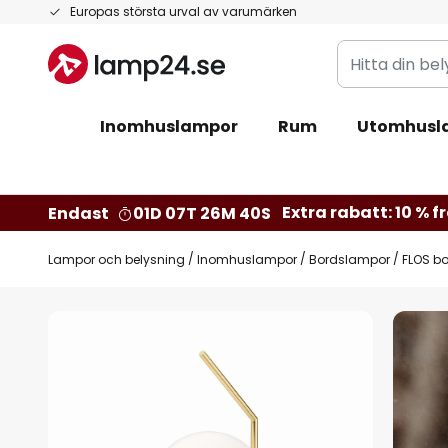
Hoppa
Europas största urval av varumärken
till
Hitta
innehållet
din
belysning
Inomhuslampor
Rum
Utomhusl
Extra rabatt: 10 % fr
Endast
01D 07T 26M 39S
Lampor och belysning
Inomhuslampor
Bordslampor
FLOS bo
Hoppa
till
slutet
av
bildgalleriet