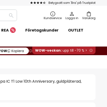
Betygsatt som 'Bra' på Trustpilot
Sök
Kundservice
Logga in
Varukorg
REA
Företagskunder
OUTLET
WOW-veckan:
upp till -70 % >
WOW
Kopiera
a IC T1 Low 10th Anniversary, guldpläterad,