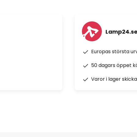
Lamp24.s
Europas största u
50 dagars öppet k
Varor i lager skick