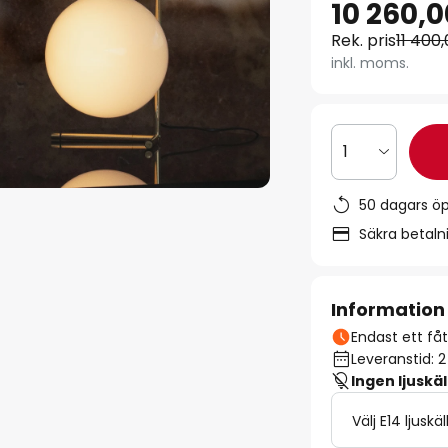
10 260,0
Rek. pris
11 400,
inkl. moms.
1
50 dagars ö
Säkra betal
Information
Endast ett fåta
Leveranstid: 
Ingen ljuskäl
Välj E14 ljuskäl