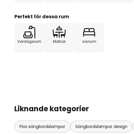
andra modeller i denna serie re
specialutgåva hedrar hans arbete
Perfekt för dessa rum
årsjubileum.
Vardagsrum
Matsal
sovrum
Liknande kategorier
Flos sängbordslampor
Sängbordslampor design