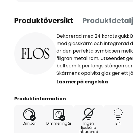
Produktöversikt
Produktdetalj
Dekorerad med 24 karats guld: B
med glasskärm och integrerad 
är den perfekta symbiosen mella
filigran metallram. Utseendet ger
boll som löper längs stången so
Skärmens opalvita glas ger ett jäm
gör bordslampan till ett populärt
Läs mer på engelska
den här versionen är ramen avr
guldfinish. Resultatet är en bord
Produktinformation
hemmet, oavsett om den står på e
fönsterbräda, och som ger en my
italienska belysningstillverkare
Dimbar
Dimmer ingår
Ingen
E14
högkvalitativ designbelysning i m
ljuskälla
inkluderad
Anastassiades designade bordsl