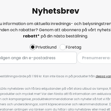
Nyhetsbrev
u information om aktuella inrednings- och belysningstren
anden och rabatter? Genom att abonnera på vårt nyhets
rabatt*
på din nästa beställning.
Privatkund
Företag
Prenumerera 
eställningsvärde på 1 199 kr. Kan inte lösas in på produkter från
dessa va
4s nyhetsbrev och få bra erbjudanden på vårt stora utbud av lampor, flä
odukter och mycket mer! Var den första att få information om exklusiva
 och kampanjpriser, produktrekommendationer och nyheter så fort vi får
ners och undersökningar, samt köprecensioner och rekommendationer. D
ationen antingen via länken som du hittar i alla nyhetsbrev eller med e