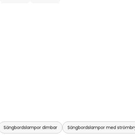
dan 2014. Denna guldpläterade
 och firar IC-seriens 10-
Sängbordslampor dimbar
Sängbordslampor med strömbr