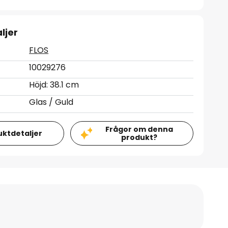
ljer
FLOS
10029276
Höjd: 38.1 cm
Glas / Guld
Frågor om denna
uktdetaljer
produkt?