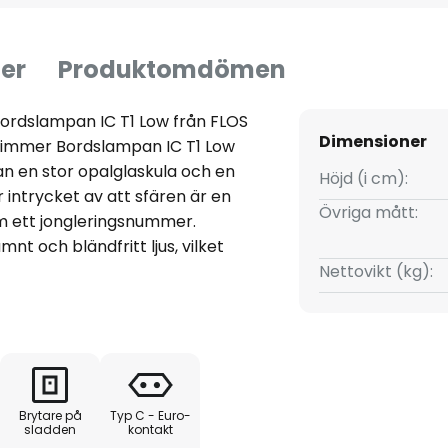
er
Produktomdömen
ordslampan IC T1 Low från FLOS
Dimensioner
dimmer Bordslampan IC T1 Low
n en stor opalglaskula och en
Höjd (i cm):
 intrycket av att sfären är en
Övriga mått:
m ett jongleringsnummer.
nt och bländfritt ljus, vilket
 objekt för accentbelysning. I
Nettovikt (kg):
undad med en 24 karats
slampa som gör sig bra överallt i
n hylla, ett bord eller en
sig extrabelysning. Den
n FLOS har varit synonym med
Brytare på
Typ C - Euro-
er än 50 år. Michael
sladden
kontakt
ampan IC T1 tillsammans med