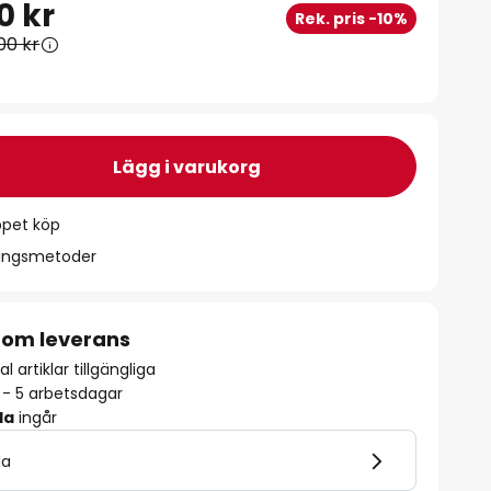
0 kr
Rek. pris -10%
00 kr
Lägg i varukorg
ppet köp
ningsmetoder
 om leverans
l artiklar tillgängliga
2 - 5 arbetsdagar
la
ingår
la