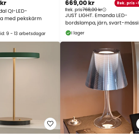
 kr
669,00 kr
Rek. pris -
Rek. pris
768,00 kr
dal QI-LED-
JUST LIGHT. Emanda LED-
a med pekskärm
bordslampa, järn, svart-mäss
I lager
id: 9 - 13 arbetsdagar