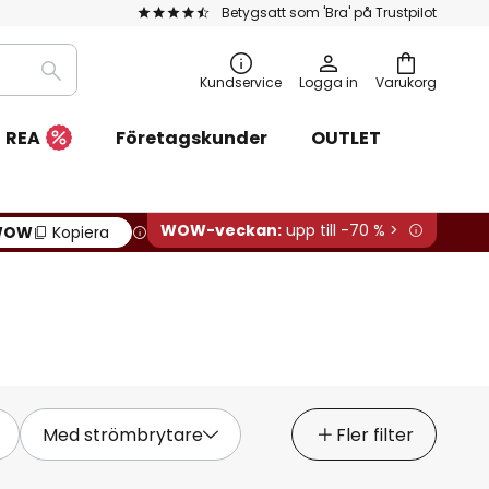
Betygsatt som 'Bra' på Trustpilot
Sök
Kundservice
Logga in
Varukorg
REA
Företagskunder
OUTLET
WOW-veckan:
upp till -70 % >
WOW
Kopiera
Med strömbrytare
Fler filter