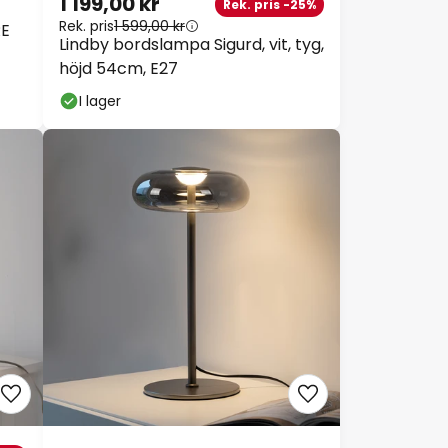
1 199,00 kr
Rek. pris -25%
Rek. pris
1 599,00 kr
RE
Lindby bordslampa Sigurd, vit, tyg,
höjd 54cm, E27
I lager