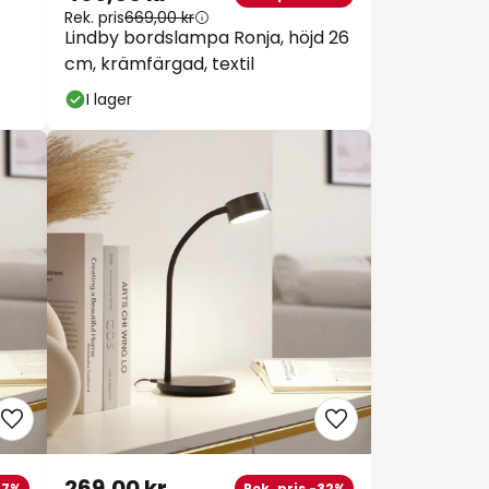
Rek. pris
669,00 kr
Lindby bordslampa Ronja, höjd 26
cm, krämfärgad, textil
I lager
269,00 kr
27%
Rek. pris -32%