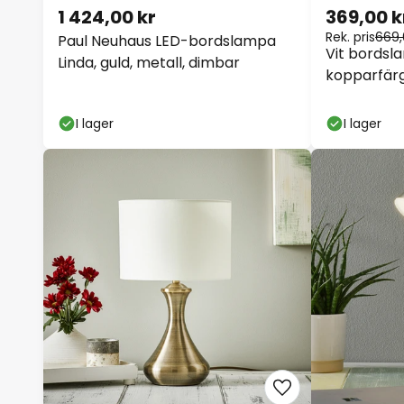
1 424,00 kr
369,00 k
Rek. pris
669,
Paul Neuhaus LED-bordslampa
Vit bords
Linda, guld, metall, dimbar
kopparfärg
I lager
I lager