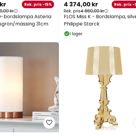
 kr
4 374,00 kr
Rek. pris -15%
Rek. pris -
9,00 kr
Rek. pris
4 860,00 kr
-bordslampa Asteria
FLOS Miss K - Bordslampa, silve
sgrön/mässing 31cm
Philippe Starck
I lager