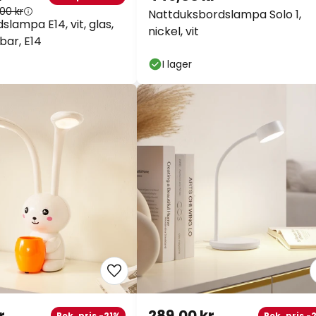
00 kr
Nattduksbordslampa Solo 1,
slampa E14, vit, glas,
nickel, vit
bar, E14
I lager
r
289,00 kr
Rek. pris -21%
Rek. pris -