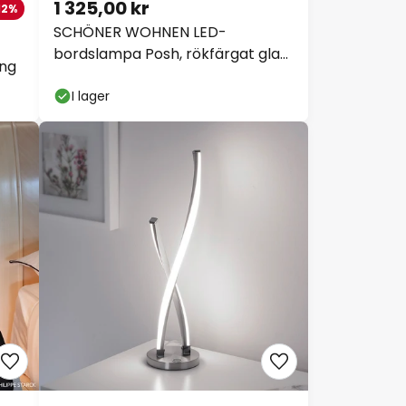
1 325,00 kr
12%
SCHÖNER WOHNEN LED-
bordslampa Posh, rökfärgat glas,
ing
3 000 K
I lager