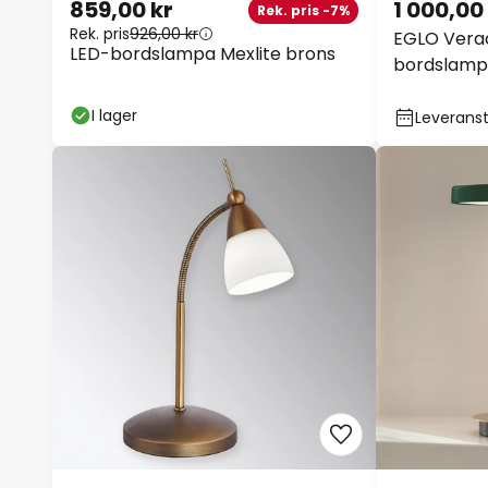
859,00 kr
1 000,00
Rek. pris -7%
Rek. pris
926,00 kr
EGLO Vera
LED-bordslampa Mexlite brons
bordslamp
I lager
Leveranst