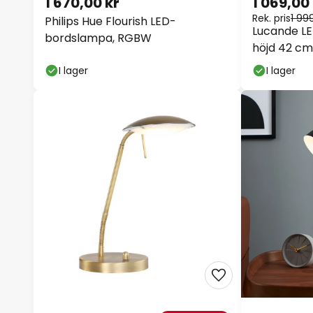
1 670,00 kr
1 069,00
Rek. pris
1 99
Philips Hue Flourish LED-
Lucande L
bordslampa, RGBW
höjd 42 cm
I lager
I lager