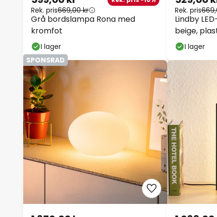
Rek. pris
669,00 kr
Rek. pris
669,
Grå bordslampa Rona med
Lindby LED
kromfot
beige, pla
I lager
I lager
SPONSRAD