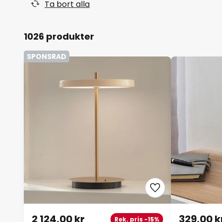
Ta bort alla
1026 produkter
SPONSRAD
2 124,00 kr
329,00 k
Rek. pris -15%