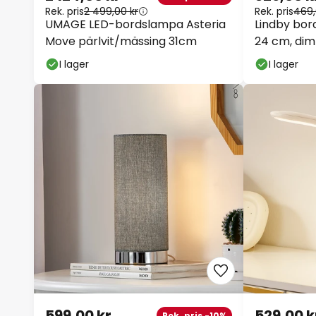
Rek. pris
2 499,00 kr
Rek. pris
469,
UMAGE LED-bordslampa Asteria
Lindby bord
Move pärlvit/mässing 31cm
24 cm, dim
I lager
I lager
599,00 kr
529,00 k
Rek. pris -10%