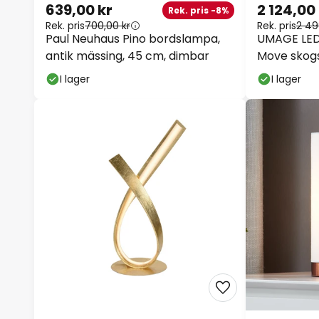
639,00 kr
2 124,00
Rek. pris -8%
Rek. pris
700,00 kr
Rek. pris
2 49
Paul Neuhaus Pino bordslampa,
UMAGE LED
antik mässing, 45 cm, dimbar
Move skog
I lager
I lager