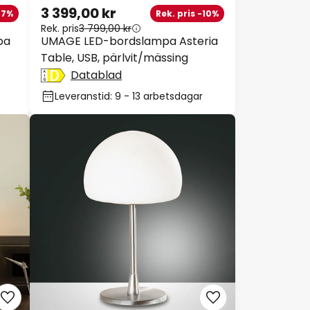
3 399,00 kr
-7%
Rek. pris -10%
Rek. pris
3 799,00 kr
pa
UMAGE LED-bordslampa Asteria
Table, USB, pärlvit/mässing
Datablad
Leveranstid: 9 - 13 arbetsdagar