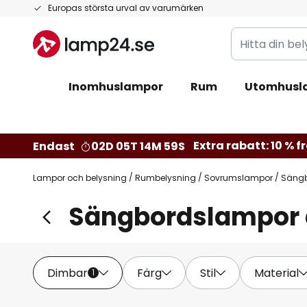
Hoppa
Europas största urval av varumärken
till
Hitta
innehållet
din
belysning
Inomhuslampor
Rum
Utomhusl
Extra rabatt: 10 % fr
Endast
02D 05T 14M 58S
Lampor och belysning
Rumbelysning
Sovrumslampor
Säng
Sängbordslampor
Dimbar
Färg
Stil
Material
1