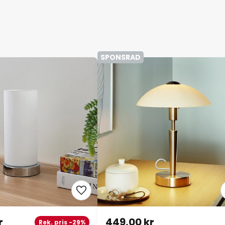
SPONSRAD
r
449,00 kr
Rek. pris -29%