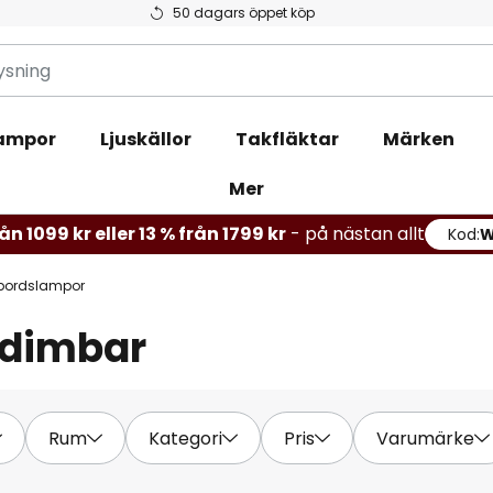
50 dagars öppet köp
ampor
Ljuskällor
Takfläktar
Märken
Mer
ån 1099 kr eller 13 % från 1799 kr
- på nästan allt
Kod:
bordslampor
 dimbar
Rum
Kategori
Pris
Varumärke