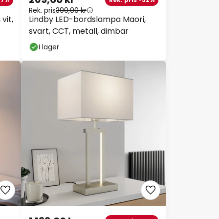
Rek. pris
399,00 kr
vit,
Lindby LED-bordslampa Maori,
svart, CCT, metall, dimbar
I lager