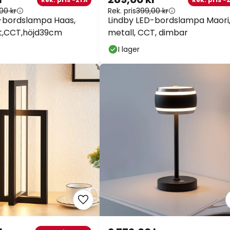
00 kr
Rek. pris
399,00 kr
-bordslampa Haas,
Lindby LED-bordslampa Maori, 
st,CCT,höjd39cm
metall, CCT, dimbar
I lager