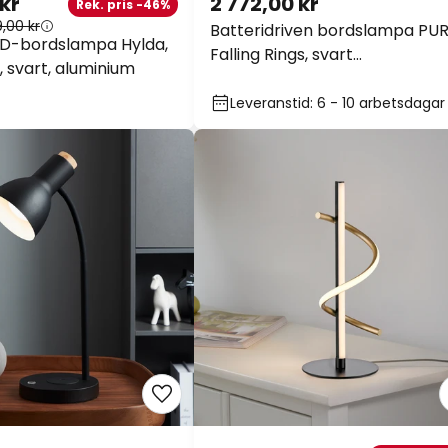
 kr
2 772,00 kr
Rek. pris -46%
9,00 kr
Batteridriven bordslampa PU
ED-bordslampa Hylda,
Falling Rings, svart
, svart, aluminium
pärla/diamant, CCT
Leveranstid: 6 - 10 arbetsdagar