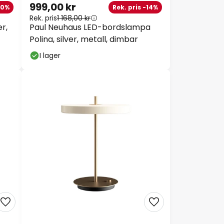
999,00 kr
10%
Rek. pris -14%
Rek. pris
1 168,00 kr
r,
Paul Neuhaus LED-bordslampa
Polina, silver, metall, dimbar
I lager