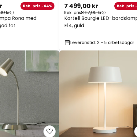
r
7 499,00 kr
Rek. pris -44%
Rek. pris 
00 kr
Rek. pris
8 117,00 kr
lampa Rona med
Kartell Bourgie LED-bordslam
ad fot
E14, guld
Leveranstid: 2 - 5 arbetsdagar