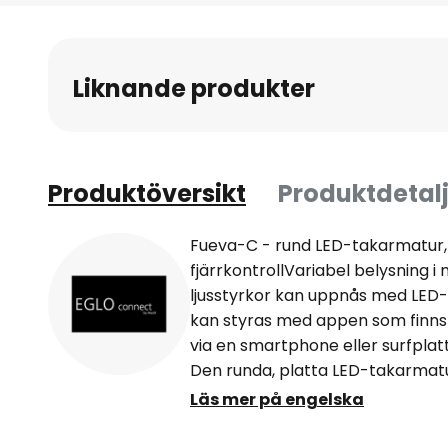
till
början
av
Liknande produkter
bildgalleriet
Produktöversikt
Produktdetalj
Fueva-C - rund LED-takarmatur, 
fjärrkontrollVariabel belysning i
ljusstyrkor kan uppnås med LED
kan styras med appen som finns t
via en smartphone eller surfplatta
Den runda, platta LED-takarmat
vit belysning, som kan justeras kon
Läs mer på engelska
varmvitt (2 700 K) till dagsljus (6
en av över 16 miljoner olika färgn