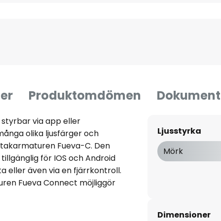
er
Produktomdömen
Dokument
styrbar via app eller
Ljusstyrka
 många olika ljusfärger och
-takarmaturen Fueva-C. Den
Mörk
illgänglig för IOS och Android
 eller även via en fjärrkontroll.
uren Fueva Connect möjliggör
tinuerligt i intervallet från
 500 K), eller färgad belysning i
Dimensioner
yanser. Oavsett vilken ljusfärg