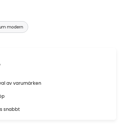
srum modern
e
rval av varumärken
öp
as snabbt