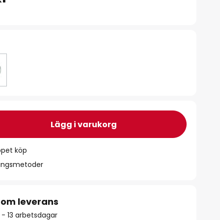
Lägg i varukorg
ppet köp
ningsmetoder
 om leverans
9 - 13 arbetsdagar