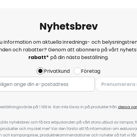
Nyhetsbrev
u information om aktuella inrednings- och belysningstren
anden och rabatter? Genom att abonnera på vårt nyhets
rabatt*
på din nästa beställning.
Privatkund
Företag
Prenumerera 
eställningsvärde på 1 199 kr. Kan inte lösas in på produkter från
dessa va
4s nyhetsbrev och få bra erbjudanden på vårt stora utbud av lampor, flä
odukter och mycket mer! Var den första att få information om exklusiva
 och kampanjpriser, produktrekommendationer och nyheter så fort vi får