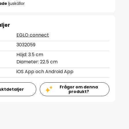
rade
ljuskällor
ljer
EGLO connect
3032059
Höjd: 3.5 cm
Diameter: 22.5 cm
iOS App och Android App
Frågor om denna
uktdetaljer
produkt?