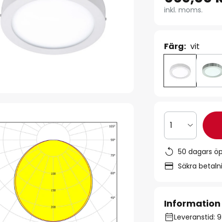
inkl. moms.
Färg:
vit
1
50 dagars ö
Säkra betal
Information
Leveranstid: 