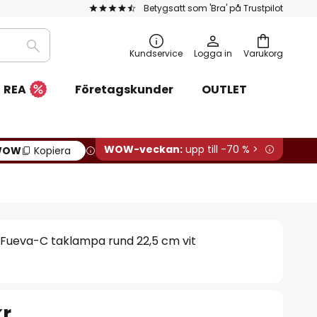
Betygsatt som 'Bra' på Trustpilot
Sök
Kundservice
Logga in
Varukorg
REA
Företagskunder
OUTLET
WOW-veckan:
upp till -70 % >
WOW
Kopiera
Fueva-C taklampa rund 22,5 cm vit
kr