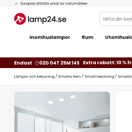
Hoppa
Europas största urval av varumärken
till
Hitta
innehållet
din
belysning
Inomhuslampor
Rum
Utomhusl
Extra rabatt: 10 % fr
Endast
02D 04T 25M 13S
Lampor och belysning
Smarta Hem
Smart belysning
Smarta
Hoppa
till
slutet
av
bildgalleriet