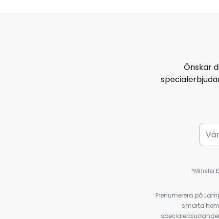
Önskar d
specialerbjud
*Minsta b
Prenumerera på Lamp2
smarta hempr
specialerbjudanden