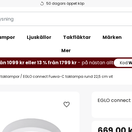
50 dagars öppet köp
ampor
Ljuskällor
Takfläktar
Märken
Mer
ån 1099 kr eller 13 % från 1799 kr
- på nästan allt
Kod:
 taklampor
EGLO connect Fueva-C taklampa rund 22,5 cm vit
EGLO connect 
669,00 