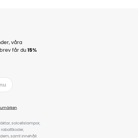
der, våra
brev får du
15%
nu
rumärken
.
ktar, solcellslampor,
 rabattkoder,
 dem, samt innehåll