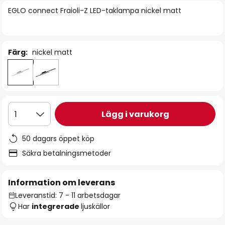
bildgalleriet
EGLO connect Fraioli-Z LED-taklampa nickel matt
Färg:
nickel matt
Lägg i varukorg
1
50 dagars öppet köp
Säkra betalningsmetoder
Information om leverans
Leveranstid: 7 - 11 arbetsdagar
Har
integrerade
ljuskällor