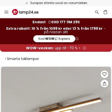
Europas största urval av varumärken
Hoppa
till
innehållet
Endast
00D 17T 11M 29S
Extra rabatt: 10 % från 1099 kr eller 13 % från 1799 kr
-
på nästan allt
Kod:
WOW
Kopiera
WOW-veckan:
upp till -70 % >
Smarta taklampor
Hoppa
till
slutet
av
bildgalleriet