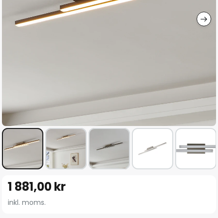
Hoppa
1 881,00 kr
till
början
inkl. moms.
av