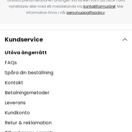
avsluta prenumerationen antingen via länken som du hittar i alla
nyhetsbrev eller med ett meddelande via
kontaktformuläret
. Mer
information finns i vår
personuppgiftspolicy
.
Kundservice
Utöva ångerrätt
FAQs
Spåra din beställning
Kontakt
Betalningsmetoder
Leverans
Kundkonto
Retur & reklamation