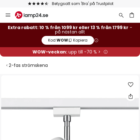
Betygsatt som 'Bra' på Trustpilot
Hoppa
till
innehållet
Extra rabatt: 10 % från 1099 kr eller 13 % från 1799 kr
-
på nästan allt
Kod:
WOW
Kopiera
WOW-veckan:
upp till -70 % >
2-fas strömskena
Hoppa
till
slutet
av
bildgalleriet