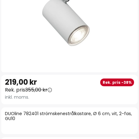
Hoppa
219,00 kr
Rek. pris -38%
till
Rek. pris
355,00 kr
början
inkl. moms.
av
bildgalleriet
DUOline 782401 strömskenestrålkastare, Ø 6 cm, vit, 2-fas,
GU10