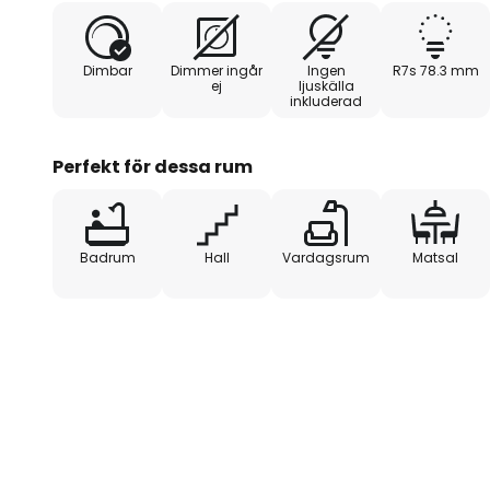
Dimbar
Dimmer ingår
Ingen
R7s 78.3 mm
ej
ljuskälla
inkluderad
Perfekt för dessa rum
Badrum
Hall
Vardagsrum
Matsal