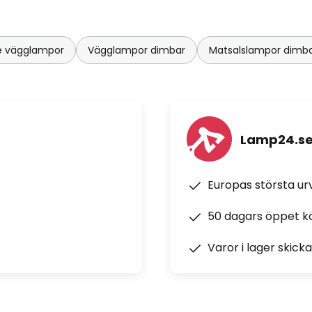
de vägglampor
Vägglampor dimbar
Matsalslampor dimb
Lamp24.s
Europas största u
50 dagars öppet k
Varor i lager skick