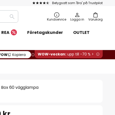
Betygsatt som 'Bra' på Trustpilot
Sök
Kundservice
Logga in
Varukorg
REA
Företagskunder
OUTLET
WOW-veckan:
upp till -70 % >
WOW
Kopiera
 Box 60 vägglampa
 kr