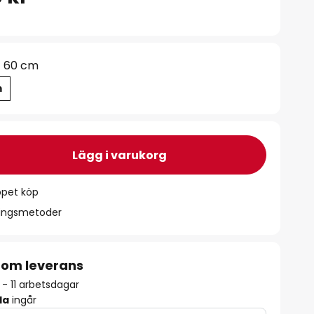
60 cm
m
Lägg i varukorg
ppet köp
ningsmetoder
 om leverans
 - 11 arbetsdagar
la
ingår