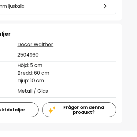
mm ljuskälla
ljer
Decor Walther
2504960
Höjd: 5 cm
Bredd: 60 cm
Djup: 10 cm
Metall / Glas
Frågor om denna
uktdetaljer
produkt?