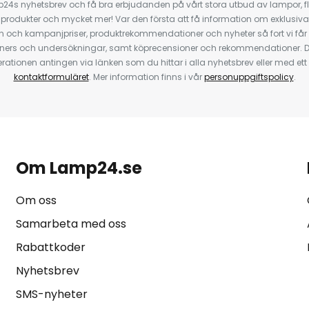
4s nyhetsbrev och få bra erbjudanden på vårt stora utbud av lampor, flä
odukter och mycket mer! Var den första att få information om exklusiva
 och kampanjpriser, produktrekommendationer och nyheter så fort vi får
ners och undersökningar, samt köprecensioner och rekommendationer. D
ationen antingen via länken som du hittar i alla nyhetsbrev eller med e
kontaktformuläret
. Mer information finns i vår
personuppgiftspolicy
.
Om Lamp24.se
Om oss
Samarbeta med oss
Rabattkoder
Nyhetsbrev
SMS-nyheter