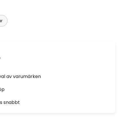
ar
e
rval av varumärken
öp
as snabbt