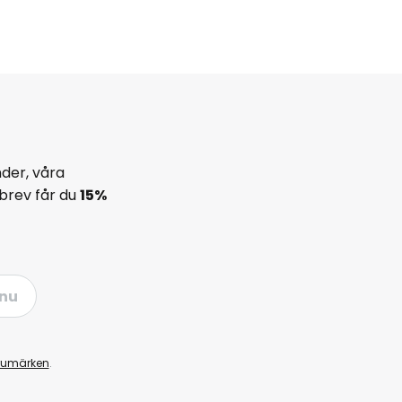
der, våra
brev får du
15%
nu
rumärken
.