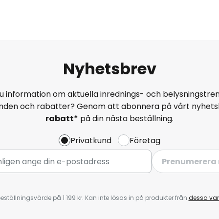
Nyhetsbrev
u information om aktuella inrednings- och belysningstren
anden och rabatter? Genom att abonnera på vårt nyhets
rabatt*
på din nästa beställning.
Privatkund
Företag
Prenumerera 
eställningsvärde på 1 199 kr. Kan inte lösas in på produkter från
dessa va