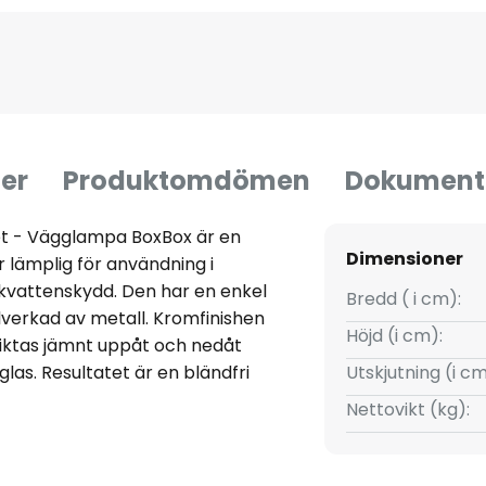
er
Produktomdömen
Dokument
et - Vägglampa BoxBox är en
Dimensioner
 lämplig för användning i
vattenskydd. Den har en enkel
Bredd ( i cm):
llverkad av metall. Kromfinishen
Höjd (i cm):
 riktas jämnt uppåt och nedåt
las. Resultatet är en bländfri
Utskjutning (i cm
Nettovikt (kg):