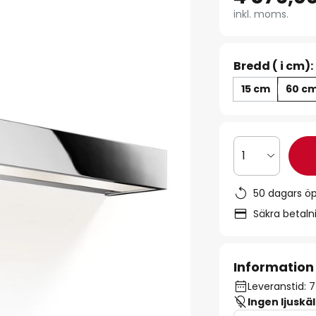
inkl. moms.
Bredd ( i cm):
15 cm
60 c
1
50 dagars ö
Säkra betal
Information
Leveranstid: 7
Ingen ljuskäl