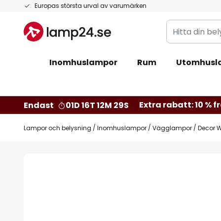
Hoppa
Europas största urval av varumärken
till
Hitta
innehållet
din
belysning
Inomhuslampor
Rum
Utomhusl
Extra rabatt: 10 % fr
Endast
01D 16T 12M 29S
Lampor och belysning
Inomhuslampor
Vägglampor
Decor 
Hoppa
till
slutet
av
bildgalleriet