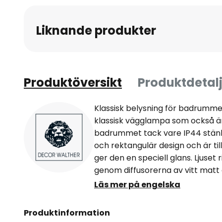
Liknande produkter
Produktöversikt
Produktdetalj
Klassisk belysning för badrumm
klassisk vägglampa som också är
badrummet tack vare IP44 stänk
och rektangulär design och är ti
ger den en speciell glans. Ljuset
genom diffusorerna av vitt matt g
stämningsbelysning.
Läs mer på engelska
Produktinformation