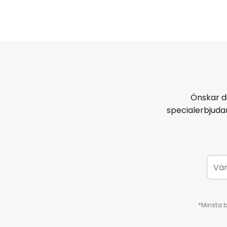
Önskar d
specialerbjud
*Minsta b