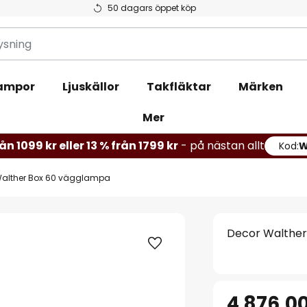
50 dagars öppet köp
ampor
Ljuskällor
Takfläktar
Märken
Mer
ån 1099 kr eller 13 % från 1799 kr
- på nästan allt
Kod:
Walther Box 60 vägglampa
Decor Walther
4 876,00