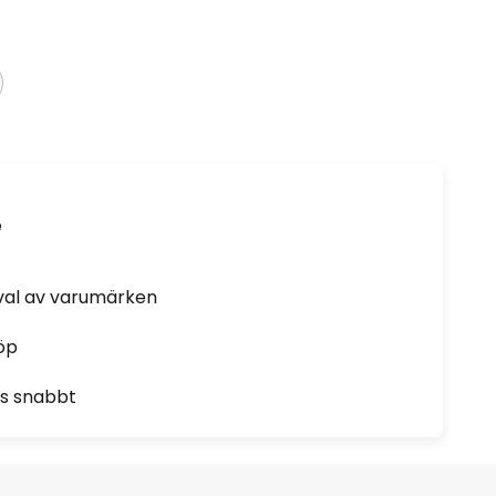
e
rval av varumärken
öp
as snabbt