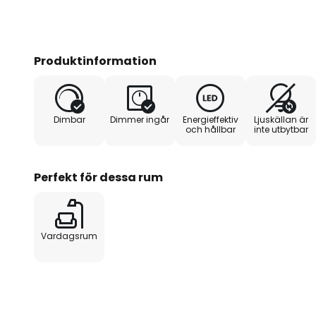
Produktinformation
Dimbar
Dimmer ingår
Energieffektiv
Ljuskällan är
och hållbar
inte utbytbar
Perfekt för dessa rum
Vardagsrum