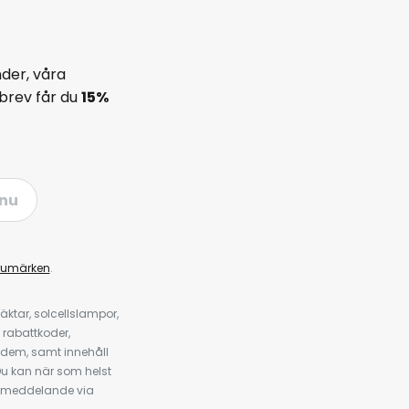
der, våra
brev får du
15%
nu
rumärken
.
ktar, solcellslampor,
 rabattkoder,
 dem, samt innehåll
u kan när som helst
tt meddelande via