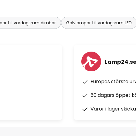
or till vardagsrum dimbar
Golvlampor till vardagsrum LED
Lamp24.s
Europas största u
50 dagars öppet k
Varor i lager skick