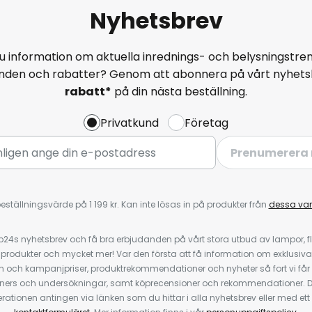
Nyhetsbrev
u information om aktuella inrednings- och belysningstren
anden och rabatter? Genom att abonnera på vårt nyhets
rabatt*
på din nästa beställning.
Privatkund
Företag
Prenumerera 
eställningsvärde på 1 199 kr. Kan inte lösas in på produkter från
dessa va
4s nyhetsbrev och få bra erbjudanden på vårt stora utbud av lampor, flä
odukter och mycket mer! Var den första att få information om exklusiva
 och kampanjpriser, produktrekommendationer och nyheter så fort vi får
ners och undersökningar, samt köprecensioner och rekommendationer. D
ationen antingen via länken som du hittar i alla nyhetsbrev eller med e