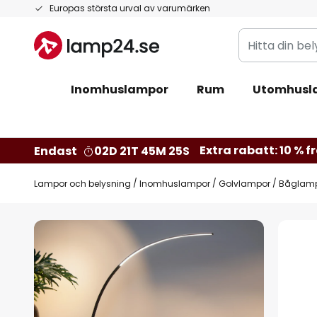
Hoppa
Europas största urval av varumärken
till
Hitta
innehållet
din
belysning
Inomhuslampor
Rum
Utomhusl
Extra rabatt: 10 % fr
Endast
02D 21T 45M 24S
Lampor och belysning
Inomhuslampor
Golvlampor
Båglam
Hoppa
till
slutet
av
bildgalleriet