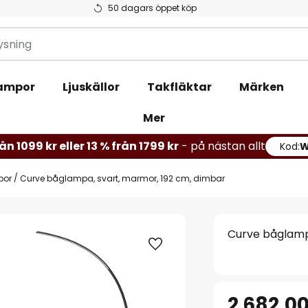
50 dagars öppet köp
ampor
Ljuskällor
Takfläktar
Märken
Mer
ån 1099 kr eller 13 % från 1799 kr
- på nästan allt
Kod:
por
Curve båglampa, svart, marmor, 192 cm, dimbar
Curve båglamp
2 682,00