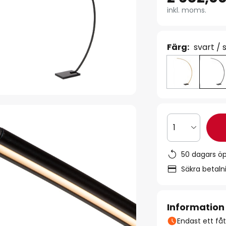
inkl. moms.
Färg:
svart /
1
50 dagars ö
Säkra betal
Information
Endast ett fåta