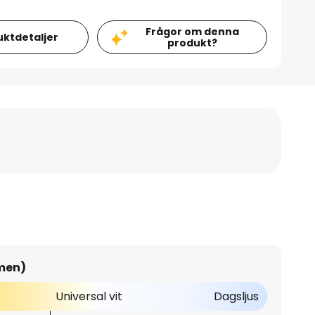
Frågor om denna
uktdetaljer
produkt?
umen)
Universal vit
Dagsljus