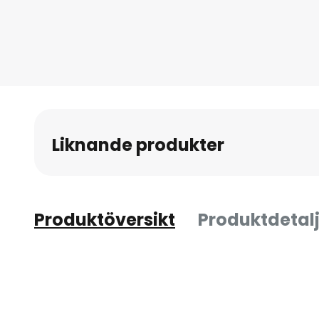
till
början
av
bildgalleriet
Liknande produkter
Produktöversikt
Produktdetalj