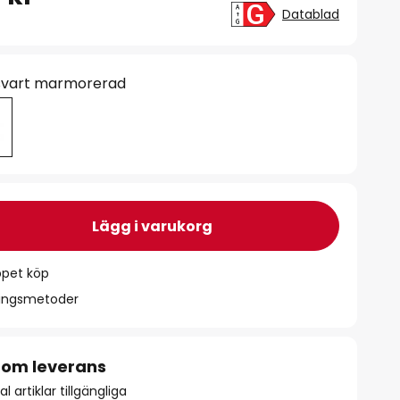
Datablad
 svart marmorerad
Lägg i varukorg
ppet köp
ningsmetoder
 om leverans
l artiklar tillgängliga