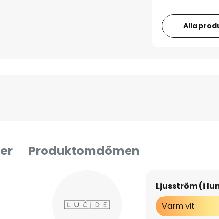
Alla prod
er
Produktomdömen
Ljusström (i l
Varm vit