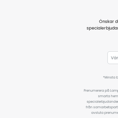
Önskar d
specialerbjud
*Minsta b
Prenumerera på Lamp2
smarta hempr
specialerbjudanden
från samarbetspart
avsluta prenumer