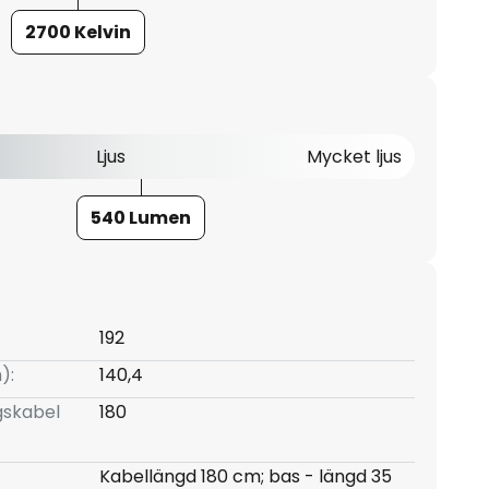
2700 Kelvin
Ljus
Mycket ljus
540 Lumen
192
):
140,4
gskabel
180
Kabellängd 180 cm; bas - längd 35