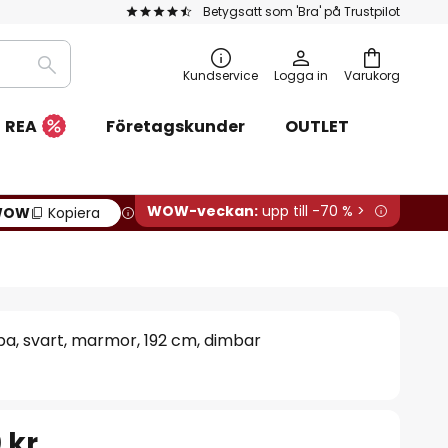
Betygsatt som 'Bra' på Trustpilot
Sök
Kundservice
Logga in
Varukorg
REA
Företagskunder
OUTLET
WOW-veckan:
upp till -70 % >
WOW
Kopiera
a, svart, marmor, 192 cm, dimbar
 kr