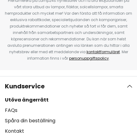
Prenumerera på Lamp24s nyhetsbrev och få bra erbjudanden på
vårt stora utbud av lampor, fläktar, solcellslampor, smarta
hemprodukter och mycket mer! Var den första att få information om
exklusiva rabattkoder, specialerbjudanden och kampanjpriser,
produktrekommendationer och nyheter så fort vi får dem, samt
innehåll från samarbetspartners och undersökningar, samt
köprecensioner och rekommendationer. Du kan när som helst
avsluta prenumerationen antingen via länken som du hittar i alla
nyhetsbrev eller med ett meddelande via
kontaktformuläret
. Mer
information finns i vår
personuppgiftspolicy
.
Kundservice
Utöva ångerrätt
FAQs
Spåra din beställning
Kontakt