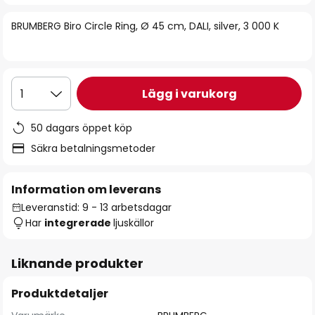
bildgalleriet
BRUMBERG Biro Circle Ring, Ø 45 cm, DALI, silver, 3 000 K
Lägg i varukorg
1
50 dagars öppet köp
Säkra betalningsmetoder
Information om leverans
Leveranstid: 9 - 13 arbetsdagar
Har
integrerade
ljuskällor
Liknande produkter
Produktdetaljer