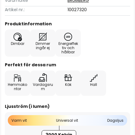
Varumärke
BRUMBERG
Artikel nr.:
10027320
Produktinformation
Dimbar
Dimmer
Energieffek
ingår ej
tiv och
hållbar
Perfekt för dessa rum
Hemmako
Vardagsru
Kök
Hall
ntor
m
Ljusström (i lumen)
Varm vit
Universal vit
Dagsljus
3000 Kelvin