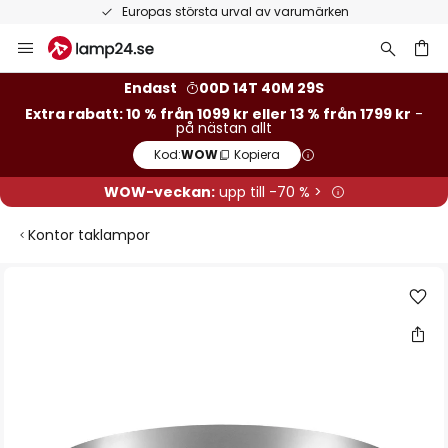
Europas största urval av varumärken
Hoppa
till
innehållet
Endast
00D 14T 40M 28S
Extra rabatt: 10 % från 1099 kr eller 13 % från 1799 kr
-
på nästan allt
Kod:
WOW
Kopiera
WOW-veckan:
upp till -70 % >
Kontor taklampor
Hoppa
till
slutet
av
bildgalleriet