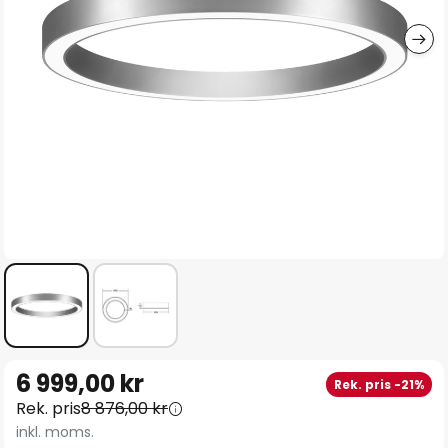
Hoppa
6 999,00 kr
Rek. pris -21%
till
Rek. pris
8 876,00 kr
början
inkl. moms.
av