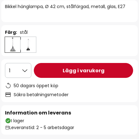
bildgalleriet
Bikkel hänglampa, Ø 42 cm, stålfärgad, metall, glas, E27
Färg:
stål
Lägg i varukorg
1
50 dagars öppet köp
Säkra betalningsmetoder
Information om leverans
I lager
Leveranstid: 2 - 5 arbetsdagar