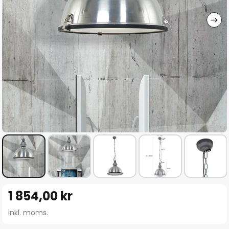
Hoppa
1 854,00 kr
till
början
inkl. moms.
av