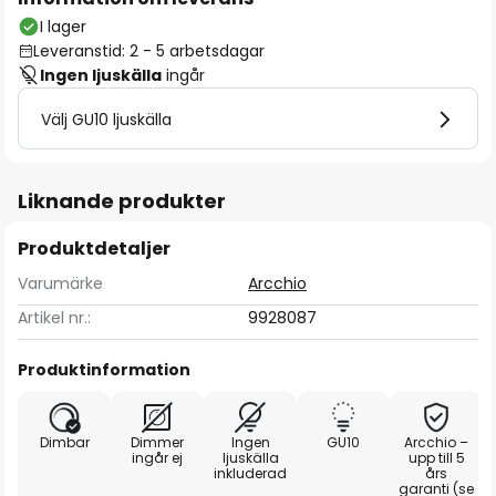
I lager
Leveranstid: 2 - 5 arbetsdagar
Ingen ljuskälla
ingår
Välj GU10 ljuskälla
Liknande produkter
Produktdetaljer
Varumärke
Arcchio
Artikel nr.:
9928087
Produktinformation
Dimbar
Dimmer
Ingen
GU10
Arcchio –
ingår ej
ljuskälla
upp till 5
inkluderad
års
garanti (se