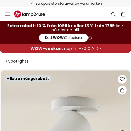
Europas största urval av varumärken
Hoppa
till
innehållet
Extra rabatt: 10 % från 1099 kr eller 13 % från 1799 kr
-
på nästan allt
Kod:
WOW
Kopiera
WOW-veckan:
upp till -70 % >
Spotlights
Hoppa
+ Extra mängdrabatt
till
slutet
av
bildgalleriet