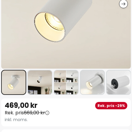
Hoppa
469,00 kr
Rek. pris -29%
till
Rek. pris
669,00 kr
början
inkl. moms.
av
bildgalleriet