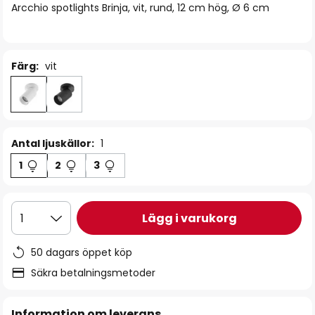
Arcchio spotlights Brinja, vit, rund, 12 cm hög, Ø 6 cm
Färg:
vit
Antal ljuskällor:
1
1
2
3
Lägg i varukorg
1
50 dagars öppet köp
Säkra betalningsmetoder
Information om leverans