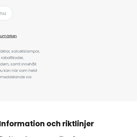
nu
rumärken
.
ktar, solcellslampor,
 rabattkoder,
 dem, samt innehåll
u kan när som helst
tt meddelande via
Information och riktlinjer