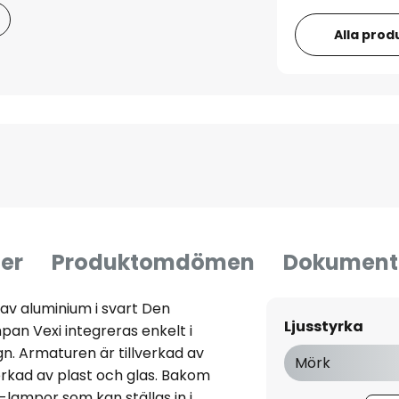
Alla prod
er
Produktomdömen
Dokument
v aluminium i svart Den
Ljusstyrka
n Vexi integreras enkelt i
n. Armaturen är tillverkad av
Mörk
erkad av plast och glas. Bakom
lampor som kan ställas in i