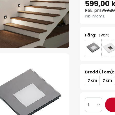
599,00 
Rek. pris
799,00
inkl. moms.
Färg:
svart
Bredd ( i cm):
7 cm
7 cm
1