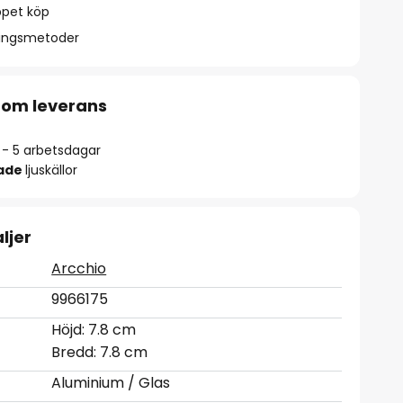
ppet köp
ningsmetoder
 om leverans
2 - 5 arbetsdagar
rade
ljuskällor
ljer
Arcchio
9966175
Höjd: 7.8 cm
Bredd: 7.8 cm
Aluminium / Glas