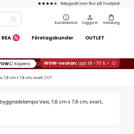
Betygsatt som 'Bra' på Trustpilot
Sök
Kundservice
Logga in
Varukorg
REA
Företagskunder
OUTLET
WOW-veckan:
upp till -70 % >
WOW
Kopiera
 7,8 cm x 7,8 cm, svart, CCT
byggnadslampa Vexi, 7,8 cm x 7,8 cm, svart,