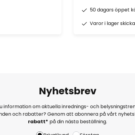
50 dagars öppet k
Varor i lager skick
Nyhetsbrev
u information om aktuella inrednings- och belysningstren
anden och rabatter? Genom att abonnera på vårt nyhets
rabatt*
på din nästa beställning.