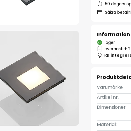
50 dagars ö
Säkra betal
Information
I lager
Leveranstid: 
Har
integre
Produktdeta
Varumärke
Artikel nr.:
Dimensioner:
Material: