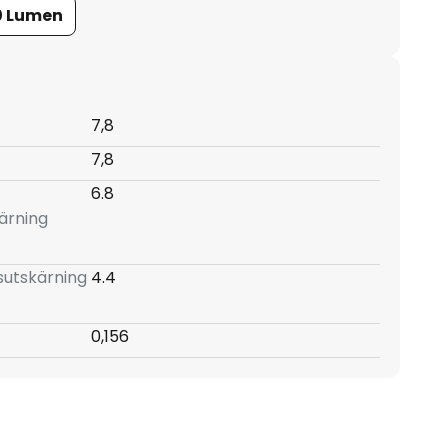
0 Lumen
7,8
7,8
6.8
kärning
nsutskärning
4.4
0,156