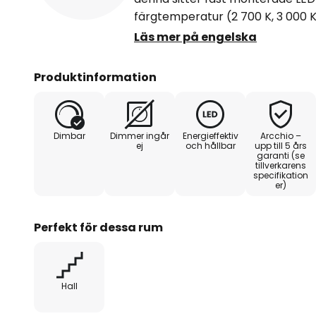
färgtemperatur (2 700 K, 3 000 
dip-switch på baksidan av lamp
Läs mer på engelska
vägginbyggnadslampan Vexi är id
korridor eller trappa för att gör
Produktinformation
även på natten. Vexi kan kombi
serien för att skapa ett harmonis
Färgåtergivningen är särskilt br
Dimbar
Dimmer ingår
Energieffektiv
Arcchio –
- CCT - möjlighet till genomgåe
ej
och hållbar
upp till 5 års
garanti (se
tillverkarens
specifikation
er)
Perfekt för dessa rum
Hall