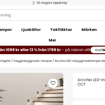
50 dagars öppet köp
ampor
Ljuskällor
Takfläktar
Märken
Mer
ån 1099 kr eller 13 % från 1799 kr
- på nästan allt
Kod:
wnlights
Vägginbyggnads-lampor
Arcchio LED-inbyggnadslampa Vexi,
Arcchio LED-in
CCT