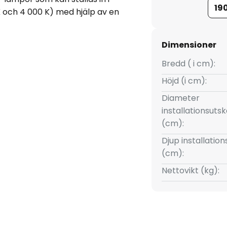
19
K och 4 000 K) med hjälp av en
kroppen. LED-
ealisk för att belysa en
Dimensioner
a mörka snubbelrisker synliga
neras med andra armaturer i
Bredd ( i cm):
kt helhetsintryck.
Höjd (i cm):
a med ett CRI-värde på över 90
Diameter
nde kabeldragning
installationsuts
(cm):
Djup installatio
(cm):
Nettovikt (kg):