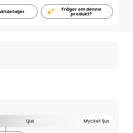
Frågor om denna
uktdetaljer
produkt?
Ljus
Mycket ljus