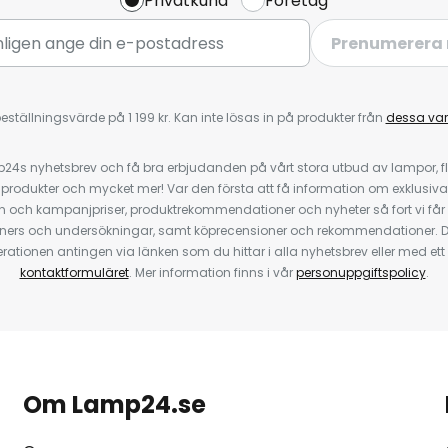
Privatkund
Företag
Prenumerera 
eställningsvärde på 1 199 kr. Kan inte lösas in på produkter från
dessa va
4s nyhetsbrev och få bra erbjudanden på vårt stora utbud av lampor, flä
odukter och mycket mer! Var den första att få information om exklusiva
 och kampanjpriser, produktrekommendationer och nyheter så fort vi får
ners och undersökningar, samt köprecensioner och rekommendationer. D
ationen antingen via länken som du hittar i alla nyhetsbrev eller med e
kontaktformuläret
. Mer information finns i vår
personuppgiftspolicy
.
Om Lamp24.se