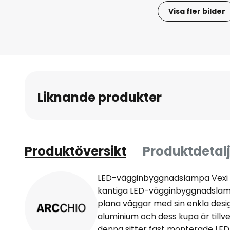
Visa fler bilder
Hoppa
till
början
av
bildgalleriet
Liknande produkter
Produktöversikt
Produktdetalj
LED-vägginbyggnadslampa Vexi a
kantiga LED-vägginbyggnadslampa
plana väggar med sin enkla desig
aluminium och dess kupa är tillv
denna sitter fast monterade LED-