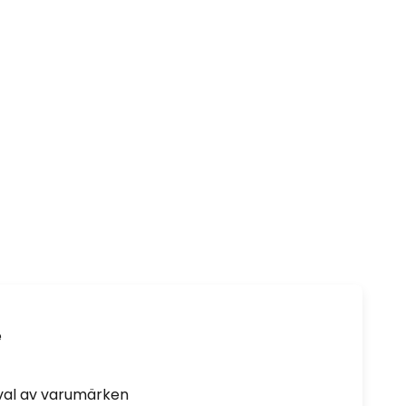
e
rval av varumärken