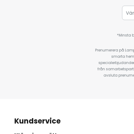
*Minsta b
Prenumerera på Lamp2
smarta hempr
specialerbjudanden
från samarbetspart
avsluta prenumer
Kundservice