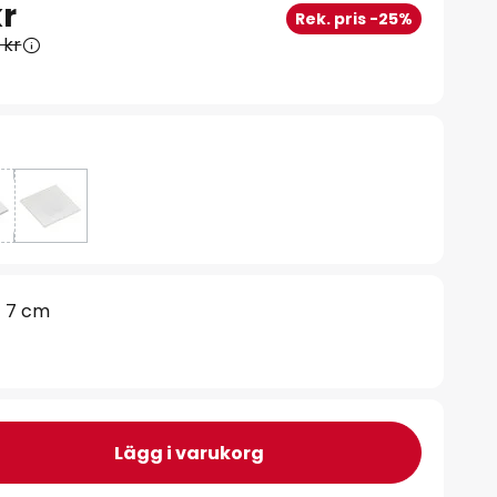
kr
Rek. pris -25%
 kr
7 cm
Lägg i varukorg