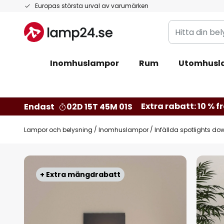
Hoppa
Europas största urval av varumärken
till
Hitta
innehållet
din
belysning
Inomhuslampor
Rum
Utomhusl
Extra rabatt: 10 % fr
Endast
02D 15T 45M 00S
Lampor och belysning
Inomhuslampor
Infällda spotlights do
Hoppa
till
+ Extra mängdrabatt
slutet
av
bildgalleriet