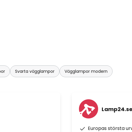
por
Svarta vägglampor
Vägglampor modern
Lamp24.s
Europas största u