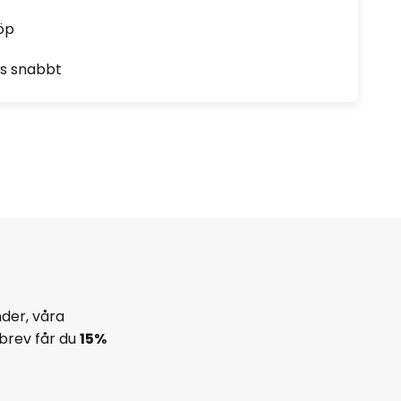
öp
as snabbt
der, våra
brev får du
15%