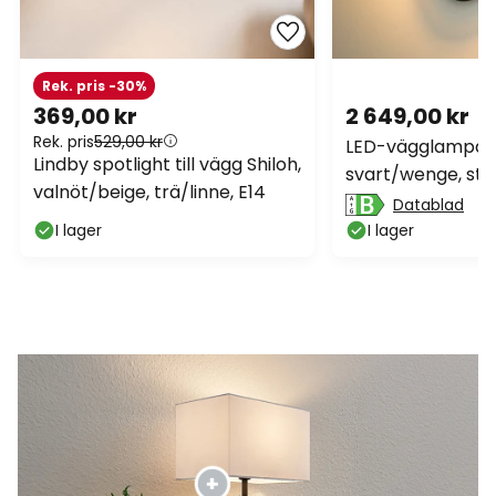
Rek. pris -30%
369,00 kr
2 649,00 kr
Rek. pris
529,00 kr
LED-vägglampa P
Lindby spotlight till vägg Shiloh,
svart/wenge, stål,
valnöt/beige, trä/linne, E14
Datablad
I lager
I lager