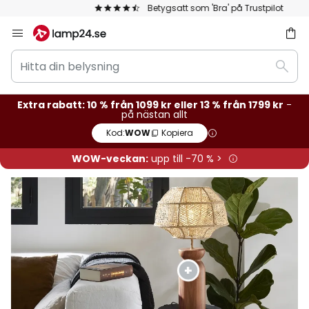
Betygsatt som 'Bra' på Trustpilot
Hoppa
till
Hitta
innehållet
Sök
din
belysning
Extra rabatt: 10 % från 1099 kr eller 13 % från 1799 kr
-
på nästan allt
Kod:
WOW
Kopiera
WOW-veckan:
upp till -70 % >