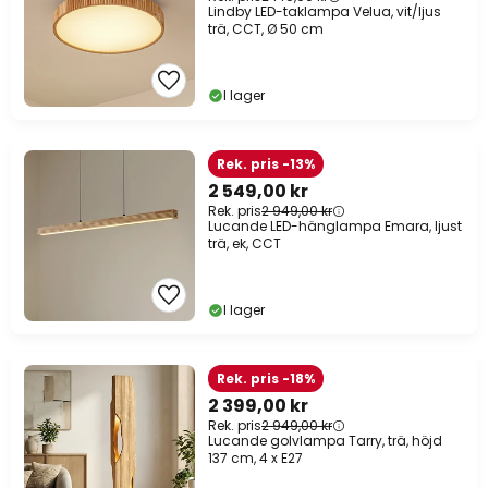
Lindby LED-taklampa Velua, vit/ljus
trä, CCT, Ø 50 cm
I lager
Rek. pris -13%
2 549,00 kr
Rek. pris
2 949,00 kr
Lucande LED-hänglampa Emara, ljust
trä, ek, CCT
I lager
Rek. pris -18%
2 399,00 kr
Rek. pris
2 949,00 kr
Lucande golvlampa Tarry, trä, höjd
137 cm, 4 x E27