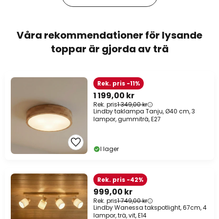
Våra rekommendationer för lysande
toppar är gjorda av trä
Rek. pris -11%
1 199,00 kr
Rek. pris
1 349,00 kr
Lindby taklampa Tanju, Ø40 cm, 3
lampor, gummiträ, E27
I lager
Rek. pris -42%
999,00 kr
Rek. pris
1 749,00 kr
Lindby Wanessa takspotlight, 67cm, 4
lampor, trä, vit, E14