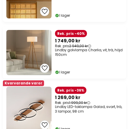
I lager
Rek. pris -40%
1 749,00 kr
Rek. pris
2 949,00 kr
Lindby golvlampa Charlia, vit, trä, höjd
150cm
I lager
Kvarvarande varor
Rek. pris -36%
1 269,00 kr
Rek. pris
1 999,00 kr
Lindby LED-taklampa Galad, svart, trä,
3 lampor, 98 cm
I lager