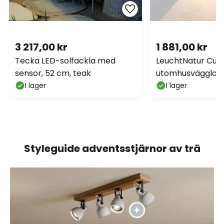
3 217,00 kr
1 881,00 kr
Tecka LED-solfackla med
LeuchtNatur Cub
sensor, 52 cm, teak
utomhusvägglam
trä
I lager
I lager
Styleguide adventsstjärnor av trä