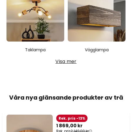
Taklampa
Vägglampa
Visa mer
Våra nya glänsande produkter av trä
Rek. pris -13%
1 869,00 kr
Rek. pris
2 149,00 kr