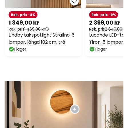
Rek. pris -8%
Rek. pris -9%
1 349,00 kr
2 399,00 kr
Rek. pris
1 469,00 kr
Rek. pris
2 649,00 kr
Lindby takspotlight Stralino, 6
Lucande LED-taks
lampor, längd 102 cm, trä
Tiron, 5 lampor, 
I lager
I lager