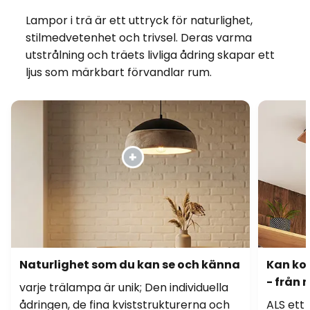
Lampor i trä är ett uttryck för naturlighet,
stilmedvetenhet och trivsel. Deras varma
utstrålning och träets livliga ådring skapar ett
ljus som märkbart förvandlar rum.
Naturlighet som du kan se och känna
Kan ko
- från 
varje trälampa är unik; Den individuella
ådringen, de fina kviststrukturerna och
ALS ett