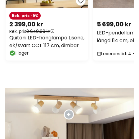
Rek. pris -9%
2 399,00 kr
5 699,00 kr
Rek. pris
2 649,00 kr
LED-pendellampa
Quitani LED-hänglampa Lisene,
längd 114 cm, ekfä
ek/svart CCT 117 cm, dimbar
lampor
I lager
Leveranstid: 4 - 