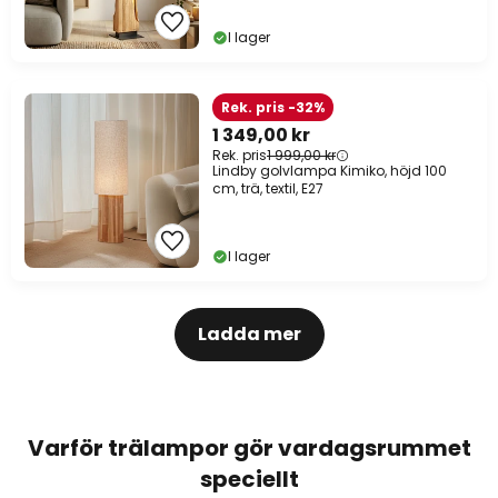
I lager
Rek. pris -32%
1 349,00 kr
Rek. pris
1 999,00 kr
Lindby golvlampa Kimiko, höjd 100
cm, trä, textil, E27
I lager
Ladda mer
Varför trälampor gör vardagsrummet
speciellt