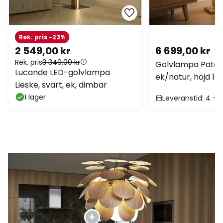
Rek. pris -23%
2 549,00 kr
6 699,00 kr
Rek. pris
3 349,00 kr
Golvlampa Patago
Lucande LED-golvlampa
ek/natur, höjd 16
Lieske, svart, ek, dimbar
I lager
Leveranstid: 4 - 