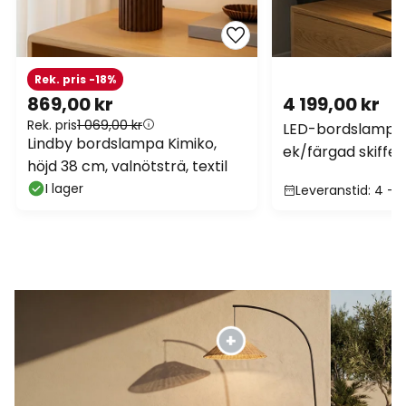
Rek. pris -18%
869,00 kr
4 199,00 kr
Rek. pris
1 069,00 kr
LED-bordslampa C
Lindby bordslampa Kimiko,
ek/färgad skiffer
höjd 38 cm, valnötsträ, textil
I lager
Leveranstid: 4 - 