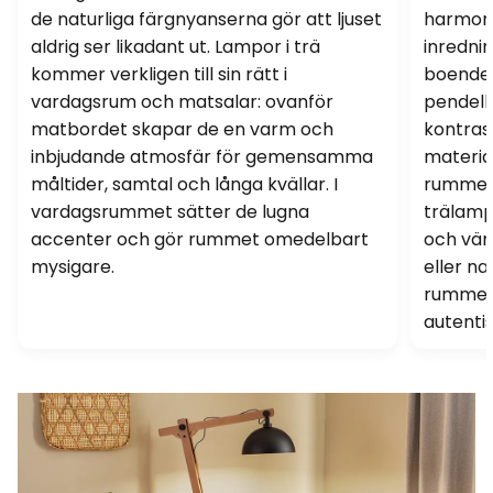
de naturliga färgnyanserna gör att ljuset
harmoni
aldrig ser likadant ut. Lampor i trä
inrednin
kommer verkligen till sin rätt i
boendek
vardagsrum och matsalar: ovanför
pendell
matbordet skapar de en varm och
kontrast
inbjudande atmosfär för gemensamma
material
måltider, samtal och långa kvällar. I
rummen i
vardagsrummet sätter de lugna
trälamp
accenter och gör rummet omedelbart
och vänl
mysigare.
eller na
rummets
autentis