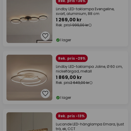
Rek. pris -36%
Lindby LED-taklampa Evengeline,
svart, aluminium, 88 cm
1 269,00 kr
Rek. pris
1 999,00 kr
I lager
Rek. pris -29%
Lindby LED-taklampa Joline, Ø 60 cm,
nickelfärgad, metall
1 869,00 kr
Rek. pris
2 649,00 kr
I lager
Rek. pris -13%
Lucande LED-hänglampa Emara, ljust
trä, ek, CCT