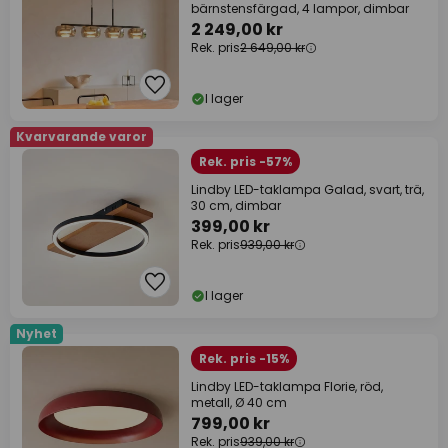
bärnstensfärgad, 4 lampor, dimbar
2 249,00 kr
Rek. pris
2 649,00 kr
I lager
Kvarvarande varor
Rek. pris -57%
Lindby LED-taklampa Galad, svart, trä,
30 cm, dimbar
399,00 kr
Rek. pris
939,00 kr
I lager
Nyhet
Rek. pris -15%
Lindby LED-taklampa Florie, röd,
metall, Ø 40 cm
799,00 kr
Rek. pris
939,00 kr