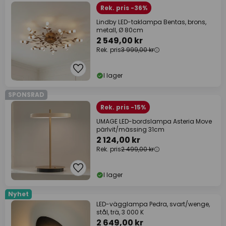
Rek. pris -36%
Lindby LED-taklampa Bentas, brons,
metall, Ø 80cm
2 549,00 kr
Rek. pris
3 999,00 kr
I lager
SPONSRAD
Rek. pris -15%
UMAGE LED-bordslampa Asteria Move
pärlvit/mässing 31cm
2 124,00 kr
Rek. pris
2 499,00 kr
I lager
Nyhet
LED-vägglampa Pedra, svart/wenge,
stål, trä, 3 000 K
2 649,00 kr