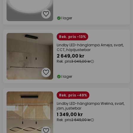
I lager
Rek. pris -13%
Lindby LED-hänglampa Arneja, svart,
CCT, höjdjusterbar
2 649,00 kr
Rek. pris
3 049,00 kr
I lager
Rek. pris -49%
Lindby LED-hänglampa Welina, svart,
järn, justerbar
1 349,00 kr
Rek. pris
2 649,00 kr