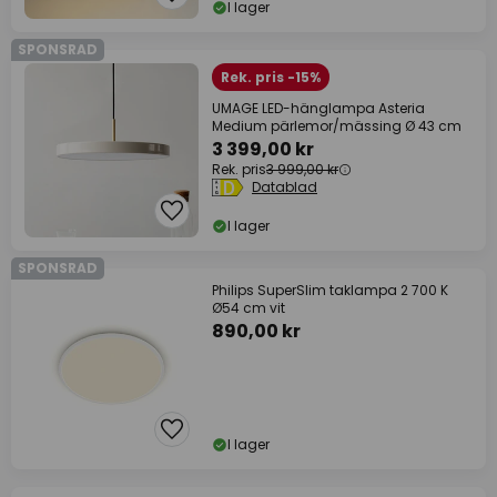
I lager
SPONSRAD
Rek. pris -15%
UMAGE LED-hänglampa Asteria
Medium pärlemor/mässing Ø 43 cm
3 399,00 kr
Rek. pris
3 999,00 kr
Datablad
I lager
SPONSRAD
Philips SuperSlim taklampa 2 700 K
Ø54 cm vit
890,00 kr
I lager