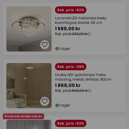
Rek. pris -52%
Lucande LED-taklampa Keely,
kromfärgad, kristall, 45 cm
1 599,00 kr
Rek. pris
3 349,00 kr
I lager
Rek. pris -29%
Lindby LED-golvlampa Yveta,
mässing, metall, dimbar, 183cm
1 869,00 kr
Rek. pris
2 649,00 kr
I lager
Kvarvarande varor
Rek. pris -63%