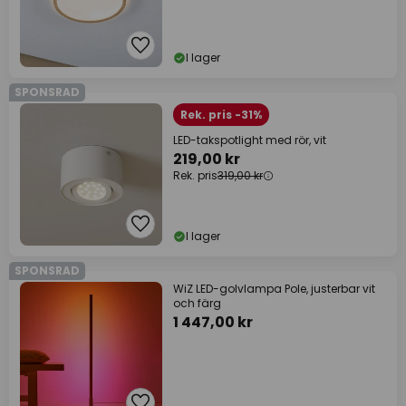
I lager
SPONSRAD
Rek. pris -31%
LED-takspotlight med rör, vit
219,00 kr
Rek. pris
319,00 kr
I lager
SPONSRAD
WiZ LED-golvlampa Pole, justerbar vit
och färg
1 447,00 kr