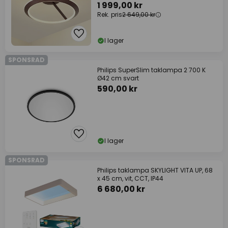
1 999,00 kr
Rek. pris
2 649,00 kr
I lager
SPONSRAD
Philips SuperSlim taklampa 2 700 K
Ø42 cm svart
590,00 kr
I lager
SPONSRAD
Philips taklampa SKYLIGHT VITA UP, 68
x 45 cm, vit, CCT, IP44
6 680,00 kr