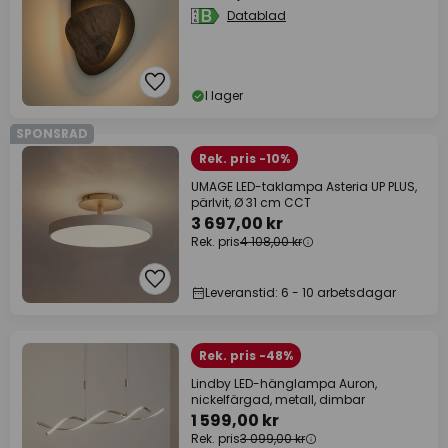
Datablad
I lager
SPONSRAD
Rek. pris -10%
UMAGE LED-taklampa Asteria UP PLUS,
pärlvit, Ø 31 cm CCT
3 697,00 kr
Rek. pris
4 108,00 kr
Leveranstid: 6 - 10 arbetsdagar
Rek. pris -48%
Lindby LED-hänglampa Auron,
nickelfärgad, metall, dimbar
1 599,00 kr
Rek. pris
3 099,00 kr