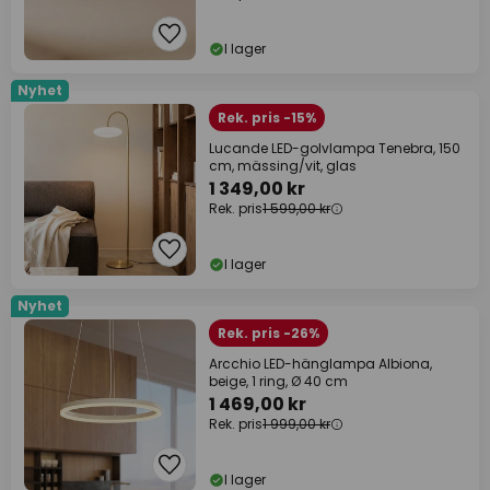
I lager
Nyhet
Rek. pris -15%
Lucande LED-golvlampa Tenebra, 150
cm, mässing/vit, glas
1 349,00 kr
Rek. pris
1 599,00 kr
I lager
Nyhet
Rek. pris -26%
Arcchio LED-hänglampa Albiona,
beige, 1 ring, Ø 40 cm
1 469,00 kr
Rek. pris
1 999,00 kr
I lager