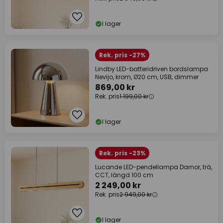
I lager
Rek. pris -27%
Lindby LED-batteridriven bordslampa
Nevijo, krom, Ø20 cm, USB, dimmer
869,00 kr
Rek. pris
1 199,00 kr
I lager
Rek. pris -23%
Lucande LED-pendellampa Darnor, trä,
CCT, längd 100 cm
2 249,00 kr
Rek. pris
2 949,00 kr
I lager