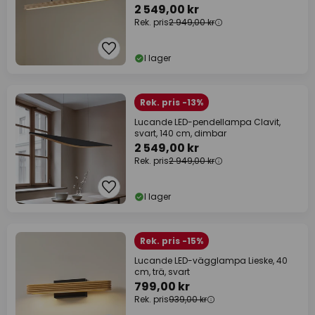
2 549,00 kr
Rek. pris
2 949,00 kr
I lager
Rek. pris -13%
Lucande LED-pendellampa Clavit,
svart, 140 cm, dimbar
2 549,00 kr
Rek. pris
2 949,00 kr
I lager
Rek. pris -15%
Lucande LED-vägglampa Lieske, 40
cm, trä, svart
799,00 kr
Rek. pris
939,00 kr