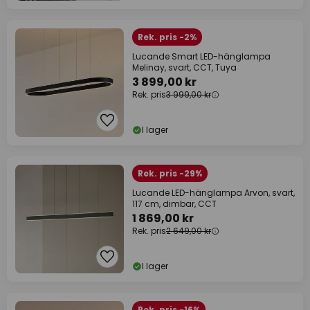
Rek. pris -2%
Lucande Smart LED-hänglampa
Melinay, svart, CCT, Tuya
3 899,00 kr
Rek. pris
3 999,00 kr
I lager
Rek. pris -29%
Lucande LED-hänglampa Arvon, svart,
117 cm, dimbar, CCT
1 869,00 kr
Rek. pris
2 649,00 kr
I lager
Rek. pris -16%