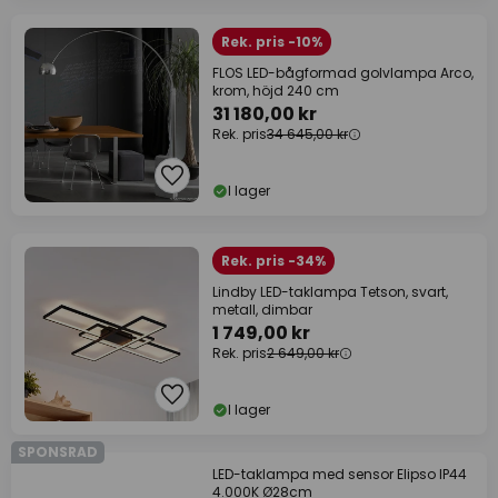
Rek. pris -10%
FLOS LED-bågformad golvlampa Arco,
krom, höjd 240 cm
31 180,00 kr
Rek. pris
34 645,00 kr
I lager
Rek. pris -34%
Lindby LED-taklampa Tetson, svart,
metall, dimbar
1 749,00 kr
Rek. pris
2 649,00 kr
I lager
SPONSRAD
LED-taklampa med sensor Elipso IP44
4.000K Ø28cm