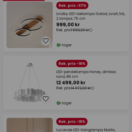
Rek. pris -37%
Lindby LED-taklampa Galad, svart, trä,
2 lampor, 75 cm
999,00 kr
Rek. pris
1 599,00 kr
I lager
Rek. pris -16%
LED-pendellampa Honey, dimbar,
rund, 86 cm
12 499,00 kr
Rek. pris
14 972,00 kr
I lager
Rek. pris -15%
Lucande LED-hänglampa Martis,