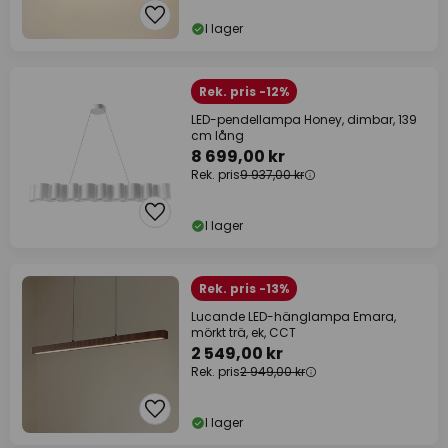
I lager
Rek. pris -12%
LED-pendellampa Honey, dimbar, 139
cm lång
8 699,00 kr
Rek. pris
9 937,00 kr
I lager
Rek. pris -13%
Lucande LED-hänglampa Emara,
mörkt trä, ek, CCT
2 549,00 kr
Rek. pris
2 949,00 kr
I lager