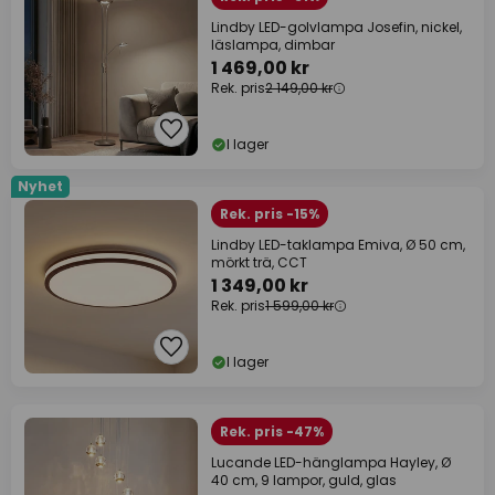
Lindby LED-golvlampa Josefin, nickel,
läslampa, dimbar
1 469,00 kr
Rek. pris
2 149,00 kr
I lager
Nyhet
Rek. pris -15%
Lindby LED-taklampa Emiva, Ø 50 cm,
mörkt trä, CCT
1 349,00 kr
Rek. pris
1 599,00 kr
I lager
Rek. pris -47%
Lucande LED-hänglampa Hayley, Ø
40 cm, 9 lampor, guld, glas