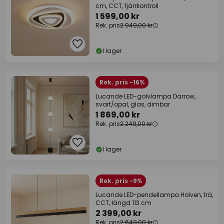
cm, CCT, fjärrkontroll
1 599,00 kr
Rek. pris
2 949,00 kr
I lager
Rek. pris -16%
Lucande LED-golvlampa Darrow,
svart/opal, glas, dimbar
1 869,00 kr
Rek. pris
2 249,00 kr
I lager
Rek. pris -9%
Lucande LED-pendellampa Holven, trä,
CCT, längd 113 cm
2 399,00 kr
Rek. pris
2 649,00 kr