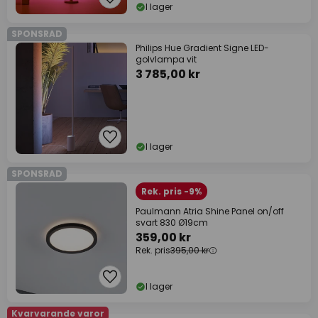
I lager
SPONSRAD
Philips Hue Gradient Signe LED-
golvlampa vit
3 785,00 kr
I lager
SPONSRAD
Rek. pris -9%
Paulmann Atria Shine Panel on/off
svart 830 Ø19cm
359,00 kr
Rek. pris
395,00 kr
I lager
Kvarvarande varor