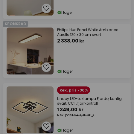
I lager
SPONSRAD
Philips Hue Panel White Ambiance
Aurelle 120 x 30 cm svart
2 338,00 kr
I lager
Rek. pris -30%
Lindby LED-taklampa Fjardo, kantig,
svart, CCT, fjärrkontroll
1 349,00 kr
Rek. pris
1 949,00 kr
I lager