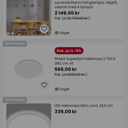
Lucande Diano hänglampa, rökgrå,
version med 4 lampor
2 149,00 kr
Rek. pris
5 799,00 kr
I lager
SPONSRAD
Rek. pris -5%
Philips SuperSlim taklampa 2 700 K
Ø42 cm vit
559,00 kr
Rek. pris
590,00 kr
I lager
SPONSRAD
LED-taklampa Slim, rund, 29,3 cm
339,00 kr