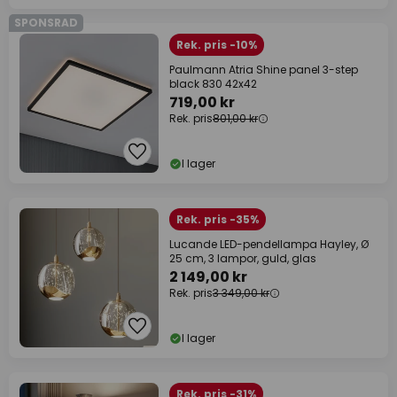
SPONSRAD
Rek. pris -10%
Paulmann Atria Shine panel 3-step
black 830 42x42
719,00 kr
Rek. pris
801,00 kr
I lager
Rek. pris -35%
Lucande LED-pendellampa Hayley, Ø
25 cm, 3 lampor, guld, glas
2 149,00 kr
Rek. pris
3 349,00 kr
I lager
Rek. pris -31%