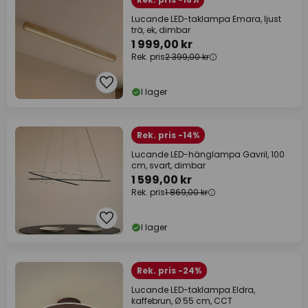
Lucande LED-taklampa Emara, ljust
trä, ek, dimbar
1 999,00 kr
Rek. pris
2 399,00 kr
I lager
Rek. pris -14%
Lucande LED-hänglampa Gavril, 100
cm, svart, dimbar
1 599,00 kr
Rek. pris
1 869,00 kr
I lager
Rek. pris -24%
Lucande LED-taklampa Eldra,
kaffebrun, Ø 55 cm, CCT