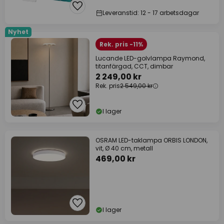
Leveranstid: 12 - 17 arbetsdagar
Nyhet
Rek. pris -11%
Lucande LED-golvlampa Raymond,
titanfärgad, CCT, dimbar
2 249,00 kr
Rek. pris
2 549,00 kr
I lager
OSRAM LED-taklampa ORBIS LONDON,
vit, Ø 40 cm, metall
469,00 kr
I lager