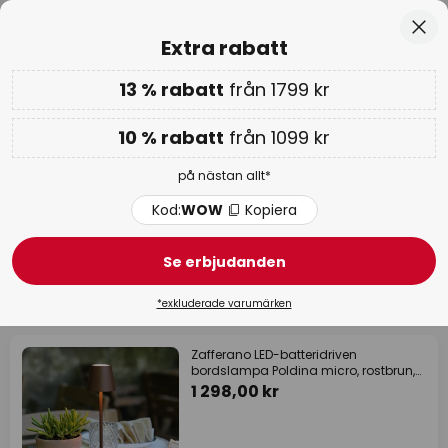
Betygsatt som 'Bra' på Trustpilot
Hoppa
Stä
Extra rabatt
till
innehållet
13 % rabatt
från 1799 kr
Endast
01D 11T 53M 12S
Extra rabatt: 10 % från 1099 kr eller 13 % från 1799 kr
-
på nästan allt
10 % rabatt
från 1099 kr
Kod:
WOW
Kopiera
på nästan allt*
WOW-veckan:
upp till -70 % >
Kod:
WOW
Kopiera
Zafferano
Se erbjudanden
70 produkter
Filter
*exkluderade varumärken
Zafferano LED-batteridriven
bordslampa Poldina micro, rostbrun,
IP65
1 298,00 kr