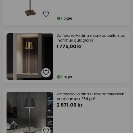
I lager
Zafferano Poldina micro batterilampa
inomhus guldglans
1 775,00 kr
I lager
Zafferano Poldina L Desk batteridriven
bordslampa IP54 grå
2 671,00 kr