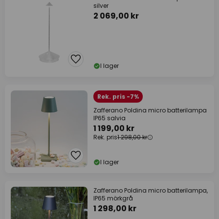
silver
2 069,00 kr
I lager
Rek. pris -7%
Zafferano Poldina micro batterilampa
IP65 salvia
1 199,00 kr
Rek. pris
1 298,00 kr
I lager
Zafferano Poldina micro batterilampa,
IP65 mörkgrå
1 298,00 kr