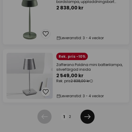
bordslampa, uppladdningsbart
batteri, grön
2 838,00 kr
Leveranstid: 3 - 4 veckor
Rek. pris -10%
Zafferano Poldina mini batterilampa,
silverfärgad insida
2 549,00 kr
Rek. pris
2 838,00 kr
Leveranstid: 3 - 4 veckor
Sidan
1
2
Föregående
Nästa