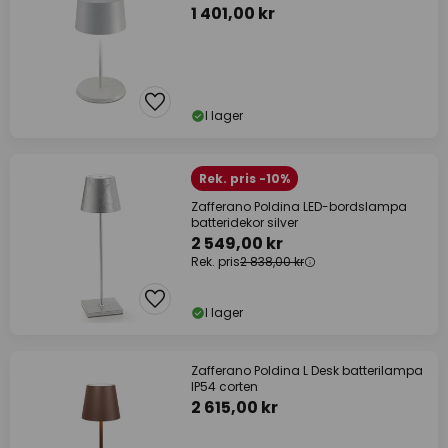
1 401,00 kr
I lager
Rek. pris -10%
Zafferano Poldina LED-bordslampa
batteridekor silver
2 549,00 kr
Rek. pris
2 838,00 kr
I lager
Zafferano Poldina L Desk batterilampa
IP54 corten
2 615,00 kr