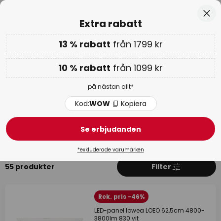
Europas största urval av varumärken
Hoppa
Stä
Extra rabatt
till
innehållet
13 % rabatt
från 1799 kr
Extra rabatt: 10 % från 1099 kr eller 13 % från 1799 kr
-
på nästan allt
Kod:
WOW
Kopiera
10 % rabatt
från 1099 kr
WOW-veckan:
upp till -70 % >
på nästan allt*
Regiolux
Kod:
WOW
Kopiera
Se erbjudanden
Produkter
Mer om Regiolux
*exkluderade varumärken
55 produkter
Filter
Rek. pris -46%
LED-panel lowea LOEO 62,5cm 4800-
3800lm 830 vit