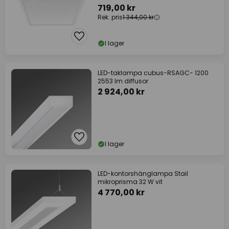
719,00 kr
Rek. pris
1 344,00 kr
I lager
LED-taklampa cubus-RSAGC- 1200
2553 lm diffusor
2 924,00 kr
I lager
LED-kontorshänglampa Stail
mikroprisma 32 W vit
4 770,00 kr