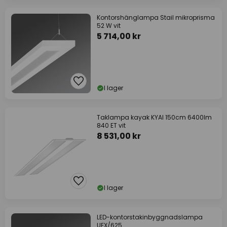
Kontorshänglampa Stail mikroprisma
52 W vit
5 714,00 kr
I lager
Taklampa kayak KYAI 150cm 6400lm
840 ET vit
8 531,00 kr
I lager
LED-kontorstakinbyggnadslampa
UEX/625