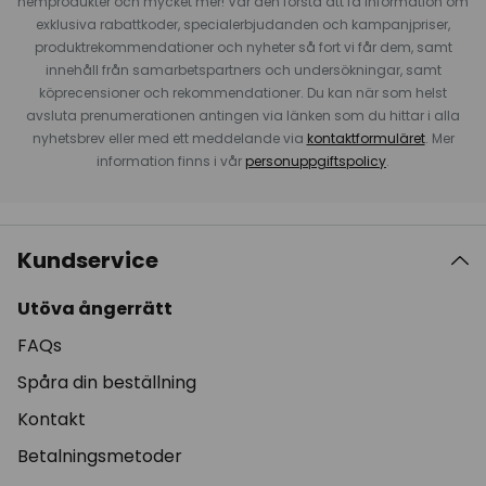
hemprodukter och mycket mer! Var den första att få information om
exklusiva rabattkoder, specialerbjudanden och kampanjpriser,
produktrekommendationer och nyheter så fort vi får dem, samt
innehåll från samarbetspartners och undersökningar, samt
köprecensioner och rekommendationer. Du kan när som helst
avsluta prenumerationen antingen via länken som du hittar i alla
nyhetsbrev eller med ett meddelande via
kontaktformuläret
. Mer
information finns i vår
personuppgiftspolicy
.
Kundservice
Utöva ångerrätt
FAQs
Spåra din beställning
Kontakt
Betalningsmetoder