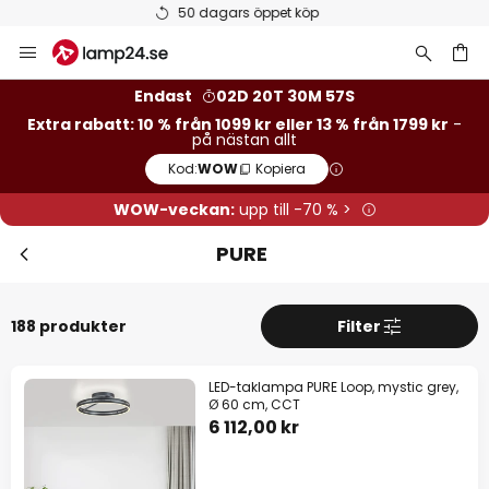
Betygsatt som 'Bra' på Trustpilot
Hoppa
Stä
Extra rabatt
till
innehållet
13 % rabatt
från 1799 kr
Endast
02D 20T 30M 56S
Extra rabatt: 10 % från 1099 kr eller 13 % från 1799 kr
-
på nästan allt
10 % rabatt
från 1099 kr
Kod:
WOW
Kopiera
på nästan allt*
WOW-veckan:
upp till -70 % >
Kod:
WOW
Kopiera
PURE
Se erbjudanden
188 produkter
Filter
*exkluderade varumärken
LED-taklampa PURE Loop, mystic grey,
Ø 60 cm, CCT
6 112,00 kr