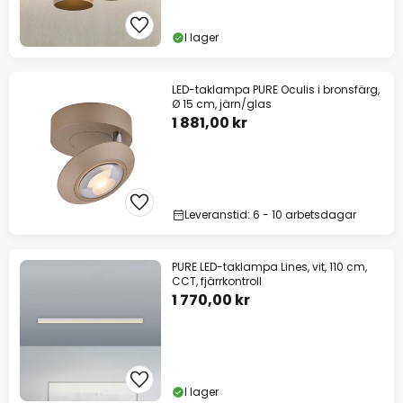
I lager
LED-taklampa PURE Oculis i bronsfärg,
Ø 15 cm, järn/glas
1 881,00 kr
Leveranstid: 6 - 10 arbetsdagar
PURE LED-taklampa Lines, vit, 110 cm,
CCT, fjärrkontroll
1 770,00 kr
I lager