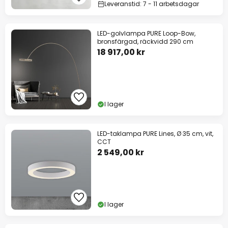
Leveranstid: 7 - 11 arbetsdagar
LED-golvlampa PURE Loop-Bow,
bronsfärgad, räckvidd 290 cm
18 917,00 kr
I lager
LED-taklampa PURE Lines, Ø 35 cm, vit,
CCT
2 549,00 kr
I lager