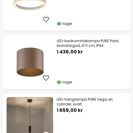
I lager
LED-badrumstaklampa PURE Point,
bronsfärgad, Ø 11 cm, IP44
1 436,00 kr
I lager
LED-hänglampa PURE Vega, en
cylinder, svart
1 659,00 kr