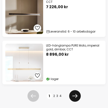
CCT
7 226,00 kr
Leveranstid: 6 - 10 arbetsdagar
LED-hänglampa PURE Moto, imperial
gold, dimbar, CCT
8 896,00 kr
I lager
Sidan
1
2
3
4
Föregående
Nästa