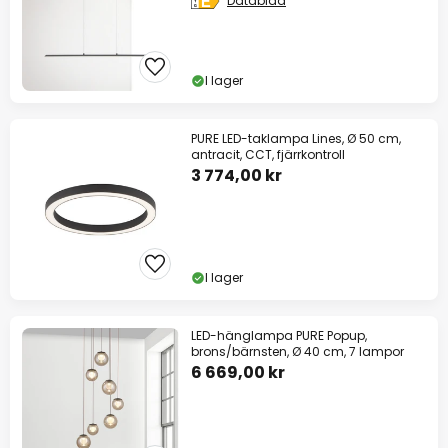
Datablad
I lager
PURE LED-taklampa Lines, Ø 50 cm,
antracit, CCT, fjärrkontroll
3 774,00 kr
I lager
LED-hänglampa PURE Popup,
brons/bärnsten, Ø 40 cm, 7 lampor
6 669,00 kr