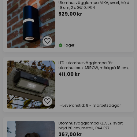
Utomhusvägglampa MIKA, svart, höjd
19 cm, 2 x GU10, IP54
529,00 kr
I lager
LED-utomhusvägglampa för
utomhusbruk ARROW, mörkgrå 18 cm,
rörelsesensor, IP44
411,00 kr
Leveranstid: 9 - 13 arbetsdagar
Utomhusvägglampa KELSEY, svart,
höjd 20 cm, metall, IP44 E27
367,00 kr