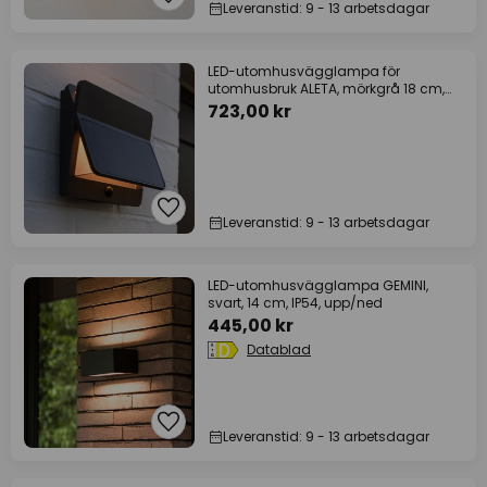
Leveranstid: 9 - 13 arbetsdagar
LED-utomhusvägglampa för
utomhusbruk ALETA, mörkgrå 18 cm,
rörelsesensor, IP54
723,00 kr
Leveranstid: 9 - 13 arbetsdagar
LED-utomhusvägglampa GEMINI,
svart, 14 cm, IP54, upp/ned
445,00 kr
Datablad
Leveranstid: 9 - 13 arbetsdagar