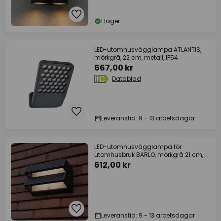
I lager
LED-utomhusvägglampa ATLANTIS,
mörkgrå, 22 cm, metall, IP54
667,00 kr
Datablad
Leveranstid: 9 - 13 arbetsdagar
LED-utomhusvägglampa för
utomhusbruk BARLO, mörkgrå 21 cm,
rörelsesensor, IP54
612,00 kr
Leveranstid: 9 - 13 arbetsdagar