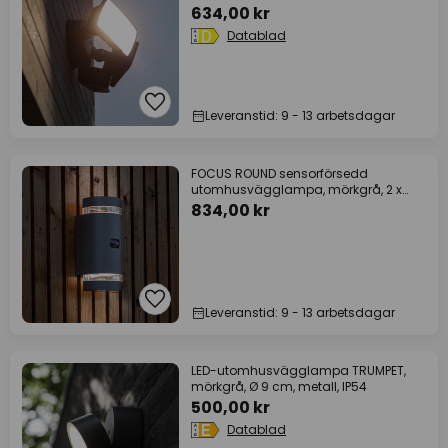
634,00 kr
Datablad
Leveranstid: 9 - 13 arbetsdagar
FOCUS ROUND sensorförsedd
utomhusvägglampa, mörkgrå, 2 x
GU10 IP44
834,00 kr
Leveranstid: 9 - 13 arbetsdagar
LED-utomhusvägglampa TRUMPET,
mörkgrå, Ø 9 cm, metall, IP54
500,00 kr
Datablad