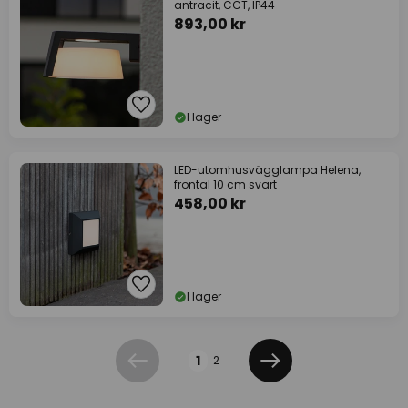
antracit, CCT, IP44
893,00 kr
I lager
LED-utomhusvägglampa Helena,
frontal 10 cm svart
458,00 kr
I lager
Sidan
1
2
Föregående
Nästa