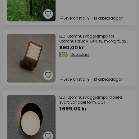
Leveranstid: 9 - 13 arbetsdagar
LED-utomhusvägglampa för
utomhusbruk ATLANTIS, mörkgrå, 22
cm, IP54
890,00 kr
Datablad
Leveranstid: 9 - 13 arbetsdagar
LED-utomhusvägglampa Goleta,
svart, variabel form, CCT
1 699,00 kr