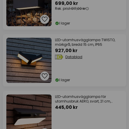
699,00 kr
Rek. pris
1 017,00 kr
I lager
LED-utomhusvägglampa TWISTO,
mörkgrå, bredd 15 cm, IP65
927,00 kr
Datablad
I lager
LED-utomhusvägglampa för
utomhusbruk AERO, svart, 21 cm,
rörelsesensor, IP54
445,00 kr